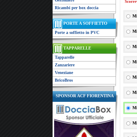
Gettoniere
Scorre
Ricambi per box doccia
Mi
PORTE A SOFFIETTO
Mi
Porte a soffietto in PVC
Mi
TAPPARELLE
Tapparelle
Mi
Zanzariere
Veneziane
Mi
BricoBros
Mi
SPONSOR ACF FIORENTINA
Mi
Mi