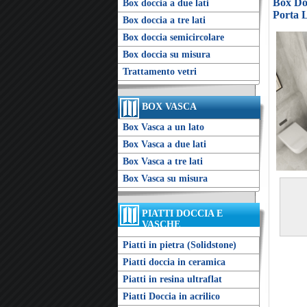
Box Doc
Box doccia a due lati
Porta 
Box doccia a tre lati
Box doccia semicircolare
Box doccia su misura
Trattamento vetri
BOX VASCA
Box Vasca a un lato
Box Vasca a due lati
Box Vasca a tre lati
Box Vasca su misura
PIATTI DOCCIA E
VASCHE
Piatti in pietra (Solidstone)
Piatti doccia in ceramica
Piatti in resina ultraflat
Piatti Doccia in acrilico