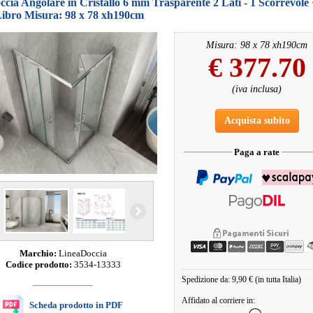
cia Angolare in Cristallo 6 mm Trasparente 2 Lati - 1 Scorrevole 
Libro Misura: 98 x 78 xh190cm
Misura: 98 x 78 xh190cm
€
377.70
(iva inclusa)
Acquista subito
Paga a rate
Marchio:
LineaDoccia
Codice prodotto:
3534-13333
Spedizione da: 9,90 € (in tutta Italia)
Affidato al corriere in:
Scheda prodotto in PDF