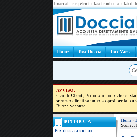
I materiali Idrorepellenti utilizzati, rendono la pulizia del
Home
Box Doccia
Box Vasca
AVVISO:
Gentili Clienti, Vi informiamo che si sta
servizio clienti saranno sospesi per la pau
Buone vacanze.
Home
»
BOX DOCCIA
Scorrevol
Box doccia a un lato