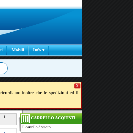
ri
Mobili
Info ▾
X
ricordiamo inoltre che le spedizioni ed il
 - 1
CARRELLO ACQUISTI
Il carrello è vuoto