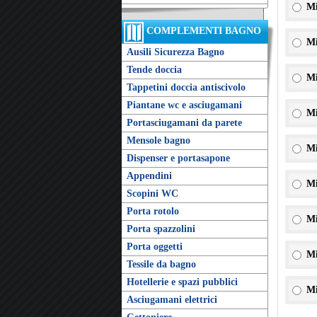
Mi
COMPLEMENTI BAGNO
Mi
Ausili Sicurezza Bagno
Tende doccia
Mi
Tappetini doccia antiscivolo
Piantane wc e asciugamani
Mi
Portasciugamani da parete
Mensole bagno
Mi
Dispenser e portasapone
Appendini
Mi
Scopini WC
Porta rotolo
Mi
Porta spazzolini
Porta oggetti
Mi
Tessile da bagno
Hotellerie e spazi pubblici
Mi
Asciugamani elettrici