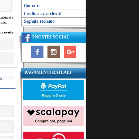
Contatti
Feedback dei clienti
ombinata
Segnala reclamo
luso.
orrevole
I NOSTRI SOCIAL
PAGAMENTI RATEALI
RA