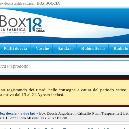
 box doccia rapida e sicura. -
BOX DOCCIA
Piatti doccia
Vasche
Sanitari
Rubinetteria
Radiato
nno registrando dei ritardi nelle consegne a causa del periodo estivo, 
sa estiva dal 13 al 21 Agosto inclusi.
Box doccia
»
a due lati
»
Box Doccia Angolare in Cristallo 6 mm Trasparente 2 Lati
e + 1 Porta Libro Misura: 98 x 78 xh190cm