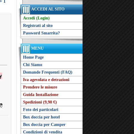
+ 1
ACCEDI AL SITO
Accedi (Login)
Registrati al sito
Password Smarrita?
MENU
Home Page
Chi Siamo
Domande Frequenti (FAQ)
Iva agevolata e detrazioni
Prendere le misure
Guida Installazione
Spedizioni (9,90 €)
Foto dei particolari
Box doccia per hotel
Box doccia per Camper
Condizioni di vendita