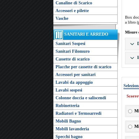
Canaline di Scarico
Accessori e pilette
Box docc
Vasche
a libro 
Misure 
SANITARI E ARREDO
Sanitari Sospesi
D
Sanitari Filomuro
I
Cassette di scarico
Placche per cassette di scarico
Accessori per sanitari
Lavabi da appoggio
Selezion
Lavabi sospesi
Scorre
Colonne doccia e saliscendi
Rubinetteria
Mi
Radiatori e Termoarredi
Mobili Bagno
Mi
Mobili lavanderia
Specchi bagno