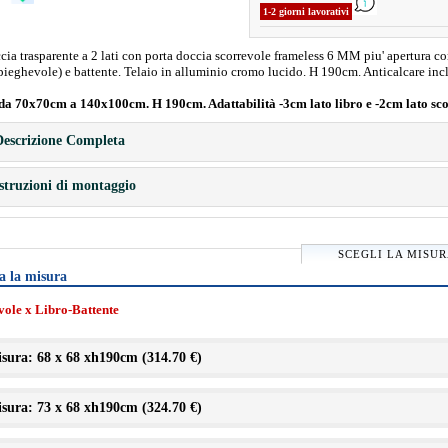
1-2 giorni lavorativi
ia trasparente a 2 lati con porta doccia scorrevole frameless 6 MM piu' apertura c
(pieghevole) e battente. Telaio in alluminio cromo lucido. H 190cm. Anticalcare inc
da 70x70cm a 140x100cm. H 190cm. Adattabilità -3cm lato libro e -2cm lato sc
escrizione Completa
struzioni di montaggio
SCEGLI LA MISU
a la misura
vole x Libro-Battente
sura: 68 x 68 xh190cm (
314.70 €
)
sura: 73 x 68 xh190cm (
324.70 €
)