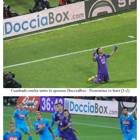
Cuadrado esulta sotto lo sponsor DocciaBox - Fiorentina vs Inter (1-2)