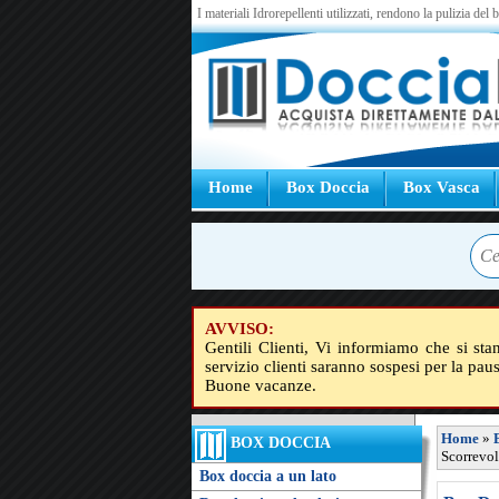
I materiali Idrorepellenti utilizzati, rendono la pulizia del
Home
Box Doccia
Box Vasca
AVVISO:
Gentili Clienti, Vi informiamo che si sta
servizio clienti saranno sospesi per la pau
Buone vacanze.
Home
»
BOX DOCCIA
Scorrevol
Box doccia a un lato