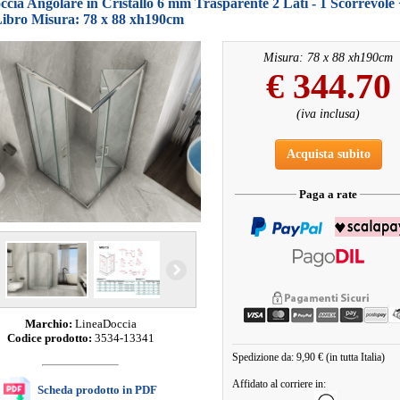
cia Angolare in Cristallo 6 mm Trasparente 2 Lati - 1 Scorrevole 
Libro Misura: 78 x 88 xh190cm
Misura: 78 x 88 xh190cm
€
344.70
(iva inclusa)
Acquista subito
Paga a rate
Marchio:
LineaDoccia
Codice prodotto:
3534-13341
Spedizione da: 9,90 € (in tutta Italia)
Affidato al corriere in:
Scheda prodotto in PDF