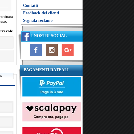
Contatti
Feedback dei clienti
ombinata
Segnala reclamo
luso.
orrevole
I NOSTRI SOCIAL
PAGAMENTI RATEALI
RA