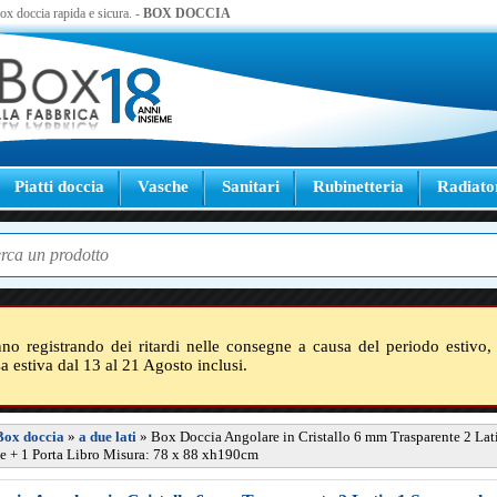
 box doccia rapida e sicura. -
BOX DOCCIA
Piatti doccia
Vasche
Sanitari
Rubinetteria
Radiato
nno registrando dei ritardi nelle consegne a causa del periodo estivo, 
sa estiva dal 13 al 21 Agosto inclusi.
Box doccia
»
a due lati
»
Box Doccia Angolare in Cristallo 6 mm Trasparente 2 Lati
e + 1 Porta Libro Misura: 78 x 88 xh190cm