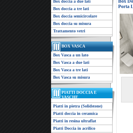
Box Doc
Box doccia a due lati
Porta 
Box doccia a tre lati
Box doccia semicircolare
Box doccia su misura
Trattamento vetri
BOX VASCA
Box Vasca a un lato
Box Vasca a due lati
Box Vasca a tre lati
Box Vasca su misura
PIATTI DOCCIA E
VASCHE
Piatti in pietra (Solidstone)
Piatti doccia in ceramica
Piatti in resina ultraflat
Piatti Doccia in acrilico