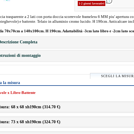
1-2 giorni lavorativi
ia trasparente a 2 lati con porta doccia scorrevole frameless 6 MM piu' apertura c
(pieghevole) e battente. Telaio in alluminio cromo lucido. H 190cm. Anticalcare inc
da 70x70cm a 140x100cm. H 190cm. Adattabilità -3cm lato libro e -2cm lato sc
escrizione Completa
struzioni di montaggio
SCEGLI LA MISU
a la misura
vole x Libro-Battente
sura: 68 x 68 xh190cm (
314.70 €
)
sura: 73 x 68 xh190cm (
324.70 €
)