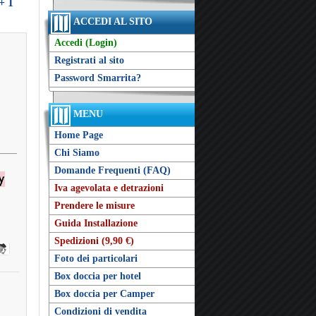
+ 1
ACCEDI AL SITO
Accedi (Login)
Registrati al sito
Password Smarrita?
MENU
Home Page
Chi Siamo
Domande Frequenti (FAQ)
Iva agevolata e detrazioni
Prendere le misure
Guida Installazione
Spedizioni (9,90 €)
Foto dei particolari
Box doccia per hotel
Box doccia per Camper
Condizioni di vendita