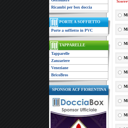
Gettoniere
Scorre
Ricambi per box doccia
Mi
PORTE A SOFFIETTO
Mi
Porte a soffietto in PVC
Mi
TAPPARELLE
Tapparelle
Mi
Zanzariere
Veneziane
Mi
BricoBros
Mi
SPONSOR ACF FIORENTINA
Mi
Mi