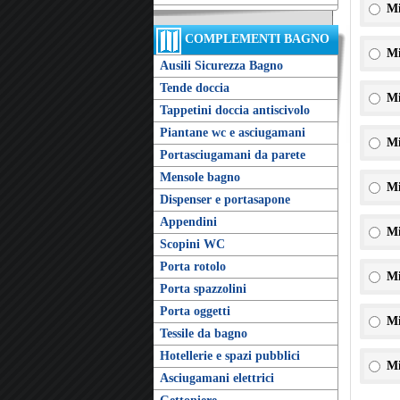
Mi
COMPLEMENTI BAGNO
Mi
Ausili Sicurezza Bagno
Tende doccia
Mi
Tappetini doccia antiscivolo
Piantane wc e asciugamani
Mi
Portasciugamani da parete
Mensole bagno
Mi
Dispenser e portasapone
Appendini
Mi
Scopini WC
Porta rotolo
Mi
Porta spazzolini
Porta oggetti
Mi
Tessile da bagno
Hotellerie e spazi pubblici
Mi
Asciugamani elettrici