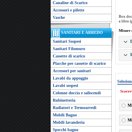
Canaline di Scarico
Accessori e pilette
Box docc
Vasche
a libro 
Misure 
SANITARI E ARREDO
Sanitari Sospesi
D
Sanitari Filomuro
I
Cassette di scarico
Placche per cassette di scarico
Accessori per sanitari
Lavabi da appoggio
Selezion
Lavabi sospesi
Scorre
Colonne doccia e saliscendi
Rubinetteria
Mi
Radiatori e Termoarredi
Mobili Bagno
Mi
Mobili lavanderia
Specchi bagno