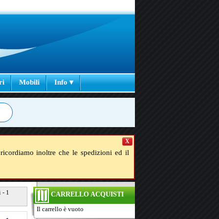
ri
Mobili
Info ▾
X
ricordiamo inoltre che le spedizioni ed il
 - 1
CARRELLO ACQUISTI
Il carrello è vuoto