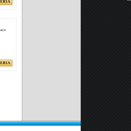
LERIA
paco
LERIA