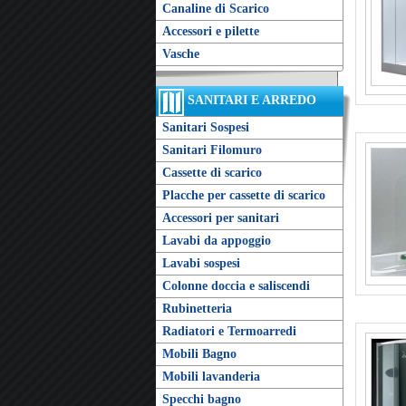
Canaline di Scarico
Accessori e pilette
Vasche
SANITARI E ARREDO
Sanitari Sospesi
Sanitari Filomuro
Cassette di scarico
Placche per cassette di scarico
Accessori per sanitari
Lavabi da appoggio
Lavabi sospesi
Colonne doccia e saliscendi
Rubinetteria
Radiatori e Termoarredi
Mobili Bagno
Mobili lavanderia
Specchi bagno