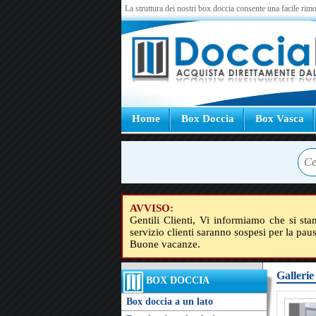
La struttura dei nostri box doccia consente una facile rimo
Home
Box Doccia
Box Vasca
AVVISO:
Gentili Clienti, Vi informiamo che si sta
servizio clienti saranno sospesi per la pau
Buone vacanze.
Gallerie
BOX DOCCIA
Box doccia a un lato