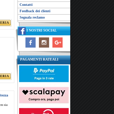
Contatti
Feedback dei clienti
Segnala reclamo
LERIA
I NOSTRI SOCIAL
PAGAMENTI RATEALI
LERIA
ltezza
cm sia