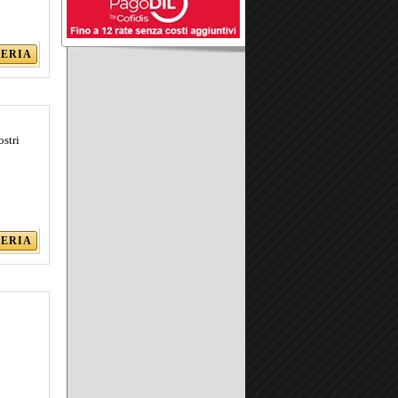
LERIA
ostri
LERIA