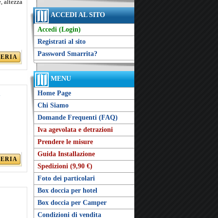
, altezza
ACCEDI AL SITO
Accedi (Login)
Registrati al sito
Password Smarrita?
LERIA
MENU
Home Page
m
Chi Siamo
Domande Frequenti (FAQ)
Iva agevolata e detrazioni
Prendere le misure
Guida Installazione
LERIA
Spedizioni (9,90 €)
Foto dei particolari
Box doccia per hotel
Box doccia per Camper
Condizioni di vendita