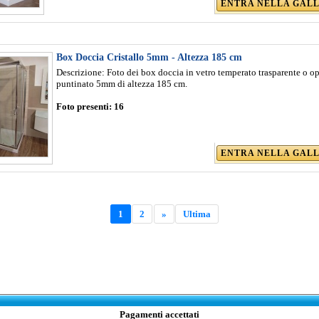
ENTRA NELLA GAL
Box Doccia Cristallo 5mm - Altezza 185 cm
Descrizione: Foto dei box doccia in vetro temperato trasparente o o
puntinato 5mm di altezza 185 cm.
Foto presenti:
16
ENTRA NELLA GAL
1
2
»
Ultima
Pagamenti accettati