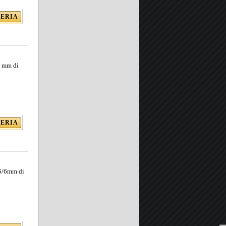
LERIA
6 mm di
LERIA
 5/6mm di