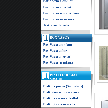
Box doccia a due lati
Box doccia a tre lati
Box doccia semicircolare
Box doccia su misura
Trattamento vetri
BOX VASCA
Box Vasca a un lato
Box Vasca a due lati
Box Vasca a tre lati
Box Vasca su misura
PIATTI DOCCIA E
VASCHE
Piatti in pietra (Solidstone)
Piatti doccia in ceramica
Piatti in resina ultraflat
Piatti Doccia in acrilico