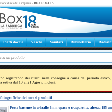
zione di residui e impurità. -
BOX DOCCIA
Piatti doccia
Vasche
Sanitari
Rubinetteria
Radiato
nno registrando dei ritardi nelle consegne a causa del periodo estivo, 
sa estiva dal 13 al 21 Agosto inclusi.
 fotografiche dei nostri prodotti
Porta battente in cristallo 6mm opaca o trasparente, altezza 185 c