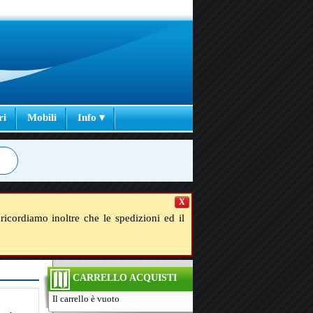
ri
Mobili
Info ▾
X
ricordiamo inoltre che le spedizioni ed il
CARRELLO ACQUISTI
Il carrello è vuoto
m