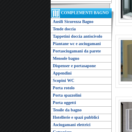
COMPLEMENTI BAGNO
Ausili Sicurezza Bagno
Tende doccia
Tappetini doccia antiscivolo
Piantane wc e asciugamani
Portasciugamani da parete
Mensole bagno
Dispenser e portasapone
Appendini
Scopini WC
Porta rotolo
Porta spazzolini
Porta oggetti
Tessile da bagno
Hotellerie e spazi pubblici
Asciugamani elettrici