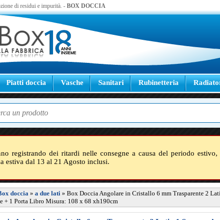
zione di residui e impurità. -
BOX DOCCIA
Piatti doccia
Vasche
Sanitari
Rubinetteria
Radiato
nno registrando dei ritardi nelle consegne a causa del periodo estivo, 
sa estiva dal 13 al 21 Agosto inclusi.
Box doccia
»
a due lati
»
Box Doccia Angolare in Cristallo 6 mm Trasparente 2 Lati
e + 1 Porta Libro Misura: 108 x 68 xh190cm