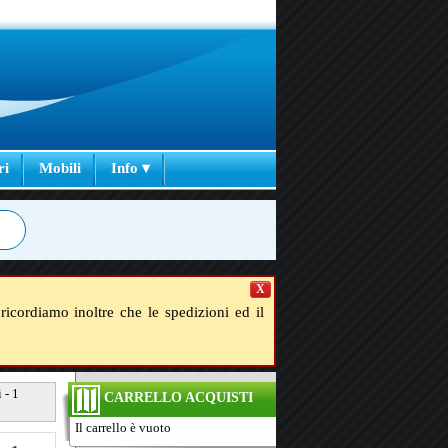
ri
Mobili
Info ▾
X
ricordiamo inoltre che le spedizioni ed il
 - 1
CARRELLO ACQUISTI
Il carrello è vuoto