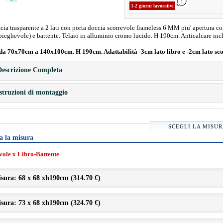
1-2 giorni lavorativi
ia trasparente a 2 lati con porta doccia scorrevole frameless 6 MM piu' apertura c
(pieghevole) e battente. Telaio in alluminio cromo lucido. H 190cm. Anticalcare inc
da 70x70cm a 140x100cm. H 190cm. Adattabilità -3cm lato libro e -2cm lato sc
escrizione Completa
struzioni di montaggio
SCEGLI LA MISU
a la misura
vole x Libro-Battente
sura: 68 x 68 xh190cm (
314.70 €
)
sura: 73 x 68 xh190cm (
324.70 €
)