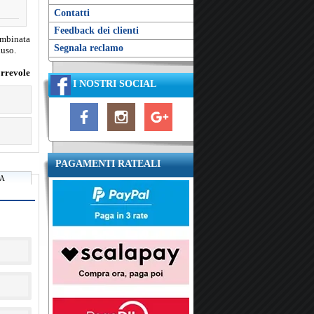
Contatti
Feedback dei clienti
ombinata
Segnala reclamo
luso.
orrevole
I NOSTRI SOCIAL
PAGAMENTI RATEALI
RA