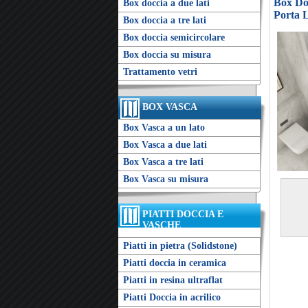
Box Doc
Box doccia a due lati
Porta 
Box doccia a tre lati
Box doccia semicircolare
Box doccia su misura
Trattamento vetri
BOX VASCA
Box Vasca a un lato
Box Vasca a due lati
Box Vasca a tre lati
Box Vasca su misura
PIATTI DOCCIA E
VASCHE
Piatti in pietra (Solidstone)
Piatti doccia in ceramica
Piatti in resina ultraflat
Piatti Doccia in acrilico