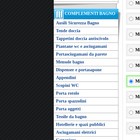
Mi
COMPLEMENTI BAGNO
Mi
Ausili Sicurezza Bagno
Tende doccia
Mi
Tappetini doccia antiscivolo
Piantane wc e asciugamani
Mi
Portasciugamani da parete
Mensole bagno
Mi
Dispenser e portasapone
Appendini
Mi
Scopini WC
Porta rotolo
Mi
Porta spazzolini
Porta oggetti
Mi
Tessile da bagno
Hotellerie e spazi pubblici
Mi
Asciugamani elettrici