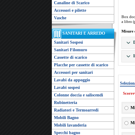
Canaline di Scarico
Accessori e pilette
Box docc
Vasche
a libro 
Misure 
SANITARI E ARREDO
Sanitari Sospesi
D
Sanitari Filomuro
I
Cassette di scarico
Placche per cassette di scarico
Accessori per sanitari
Lavabi da appoggio
Selezion
Lavabi sospesi
Scorre
Colonne doccia e saliscendi
Rubinetteria
Mi
Radiatori e Termoarredi
Mobili Bagno
Mi
Mobili lavanderia
Specchi bagno