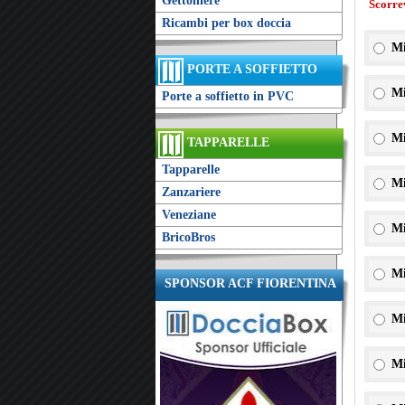
Gettoniere
Scorre
Ricambi per box doccia
Mi
PORTE A SOFFIETTO
Mi
Porte a soffietto in PVC
Mi
TAPPARELLE
Tapparelle
Mi
Zanzariere
Veneziane
Mi
BricoBros
Mi
SPONSOR ACF FIORENTINA
Mi
Mi