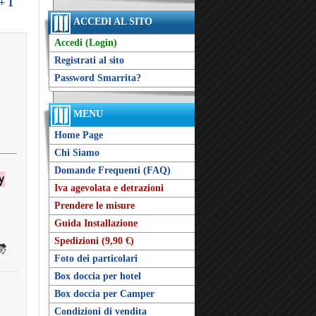
+ 1
ACCEDI AL SITO
Accedi (Login)
Registrati al sito
Password Smarrita?
MENU
Home Page
Chi Siamo
Domande Frequenti (FAQ)
Iva agevolata e detrazioni
Prendere le misure
Guida Installazione
Spedizioni (9,90 €)
Foto dei particolari
Box doccia per hotel
Box doccia per Camper
Condizioni di vendita