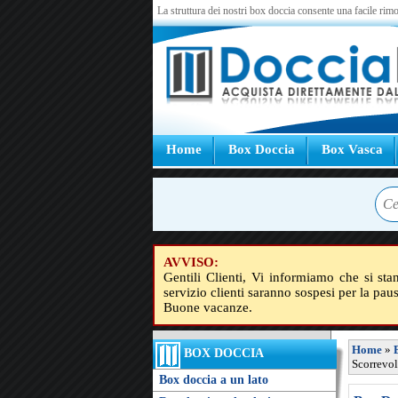
La struttura dei nostri box doccia consente una facile rimo
Home
Box Doccia
Box Vasca
AVVISO:
Gentili Clienti, Vi informiamo che si sta
servizio clienti saranno sospesi per la pau
Buone vacanze.
Home
»
BOX DOCCIA
Scorrevol
Box doccia a un lato