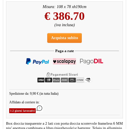
Misura: 108 x 78 xh190cm
€
386.70
(iva inclusa)
Acquista subito
Paga a rate
Spedizione da: 9,90 € (in tutta Italia)
Affidato al corriere in:
1-2 giorni lavorativi
Box doccia trasparente a 2 lati con porta doccia scorrevole frameless 6 MM
piu' apertura combinata a libro (pieghevole) e battente. Telaio in alluminio