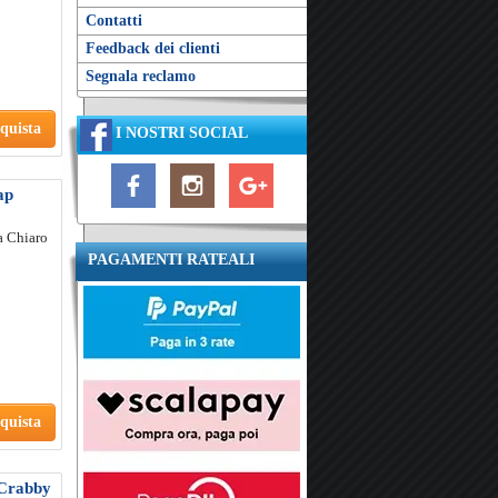
Contatti
Feedback dei clienti
Segnala reclamo
quista
I NOSTRI SOCIAL
ap
a Chiaro
PAGAMENTI RATEALI
quista
 Crabby