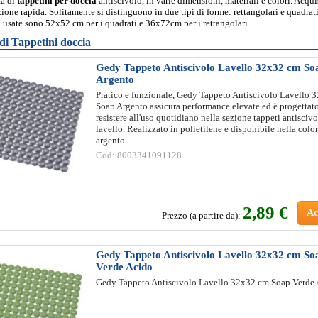
ta di
tappetini per doccia
antiscivolo, in varie dimensioni, materiali e colori. Acqui
ione rapida. Solitamente si distinguono in due tipi di forme: rettangolari e quadrati
 usate sono 52x52 cm per i quadrati e 36x72cm per i rettangolari.
di Tappetini doccia
Gedy Tappeto Antiscivolo Lavello 32x32 cm So
Argento
Pratico e funzionale, Gedy Tappeto Antiscivolo Lavello 
Soap Argento assicura performance elevate ed è progettat
resistere all'uso quotidiano nella sezione tappeti antisciv
lavello. Realizzato in polietilene e disponibile nella colo
argento.
Cod: 8003341091128
2
,89 €
Ac
Prezzo (a partire da):
Gedy Tappeto Antiscivolo Lavello 32x32 cm So
Verde Acido
Gedy Tappeto Antiscivolo Lavello 32x32 cm Soap Verde