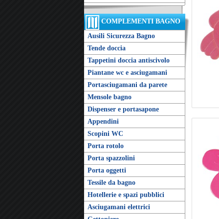
COMPLEMENTI BAGNO
Ausili Sicurezza Bagno
Tende doccia
Tappetini doccia antiscivolo
Piantane wc e asciugamani
Portasciugamani da parete
Mensole bagno
Dispenser e portasapone
Appendini
Scopini WC
Porta rotolo
Porta spazzolini
Porta oggetti
Tessile da bagno
Hotellerie e spazi pubblici
Asciugamani elettrici