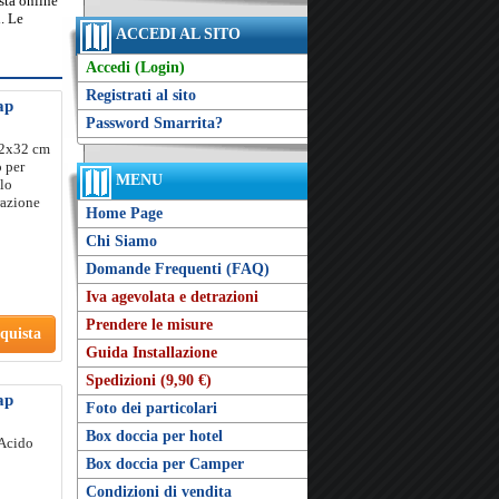
sta online
. Le
ACCEDI AL SITO
Accedi (Login)
Registrati al sito
ap
Password Smarrita?
32x32 cm
o per
MENU
olo
razione
Home Page
Chi Siamo
Domande Frequenti (FAQ)
Iva agevolata e detrazioni
Prendere le misure
quista
Guida Installazione
Spedizioni (9,90 €)
ap
Foto dei particolari
Box doccia per hotel
 Acido
Box doccia per Camper
Condizioni di vendita