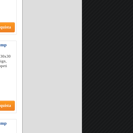
quista
tamp
o 30x30
ign,
ppeti
quista
tamp