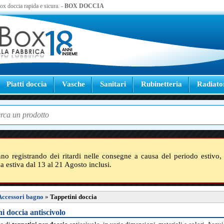
 box doccia rapida e sicura. -
BOX DOCCIA
Piatti doccia
Vasche
Sanitari
Rubinetteria
Radiato
nno registrando dei ritardi nelle consegne a causa del periodo estivo, 
sa estiva dal 13 al 21 Agosto inclusi.
Accessori bagno
»
Tappetini doccia
i doccia antiscivolo