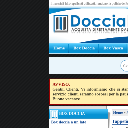
I materiali Idrorepellenti utilizzati, rendono la pulizia del
Home
Box Doccia
Box Vasca
AVVISO:
Gentili Clienti, Vi informiamo che si sta
servizio clienti saranno sospesi per la pau
Buone vacanze.
Home
»
BOX DOCCIA
Tappetin
Box doccia a un lato