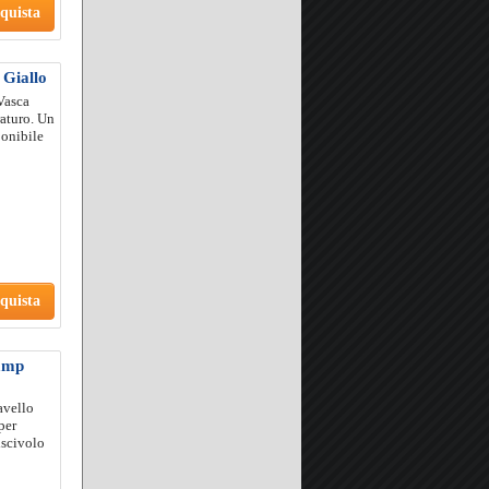
quista
 Giallo
Vasca
raturo. Un
ponibile
quista
tamp
avello
per
iscivolo