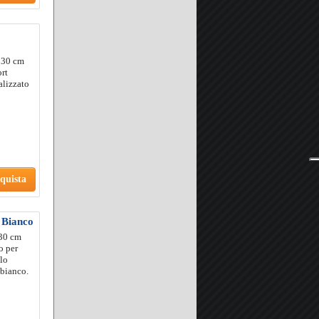
 30 cm
ort
alizzato
quista
 Bianco
 30 cm
o per
olo
 bianco.