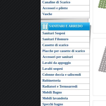
Canaline di Scarico
Accessori e pilette
Vasche
SANITARI E ARREDO
Sanitari Sospesi
Sanitari Filomuro
Cassette di scarico
Placche per cassette di scarico
Accessori per sanitari
Lavabi da appoggio
Lavabi sospesi
Colonne doccia e saliscendi
Rubinetteria
Radiatori e Termoarredi
Mobili Bagno
Mobili lavanderia
Specchi bagno