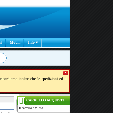
ri
Mobili
Info ▾
X
ricordiamo inoltre che le spedizioni ed il
CARRELLO ACQUISTI
Il carrello è vuoto