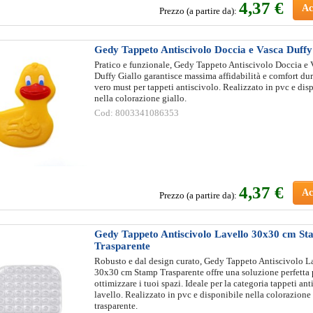
4
,37 €
Ac
Prezzo (a partire da):
Gedy Tappeto Antiscivolo Doccia e Vasca Duffy
Pratico e funzionale, Gedy Tappeto Antiscivolo Doccia e 
Duffy Giallo garantisce massima affidabilità e comfort du
vero must per tappeti antiscivolo. Realizzato in pvc e dis
nella colorazione giallo.
Cod: 8003341086353
4
,37 €
Ac
Prezzo (a partire da):
Gedy Tappeto Antiscivolo Lavello 30x30 cm S
Trasparente
Robusto e dal design curato, Gedy Tappeto Antiscivolo L
30x30 cm Stamp Trasparente offre una soluzione perfetta 
ottimizzare i tuoi spazi. Ideale per la categoria tappeti ant
lavello. Realizzato in pvc e disponibile nella colorazione
trasparente.