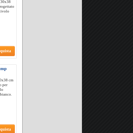
o 30x38
rogettato
civolo
quista
tamp
30x38 cm
o per
olo
 bianco.
quista