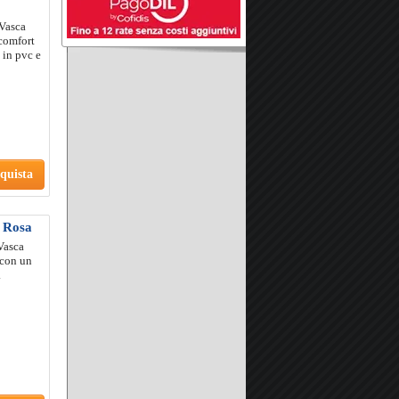
 Vasca
comfort
 in pvc e
quista
y Rosa
Vasca
 con un
.