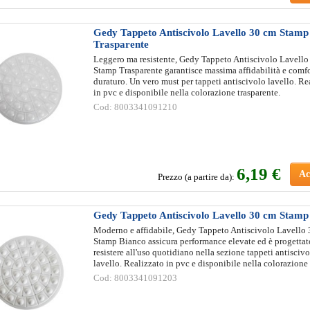
Gedy Tappeto Antiscivolo Lavello 30 cm Stamp
Trasparente
Leggero ma resistente, Gedy Tappeto Antiscivolo Lavello
Stamp Trasparente garantisce massima affidabilità e comf
duraturo. Un vero must per tappeti antiscivolo lavello. Re
in pvc e disponibile nella colorazione trasparente.
Cod: 8003341091210
6
,19 €
Ac
Prezzo (a partire da):
Gedy Tappeto Antiscivolo Lavello 30 cm Stamp
Moderno e affidabile, Gedy Tappeto Antiscivolo Lavello
Stamp Bianco assicura performance elevate ed è progettat
resistere all'uso quotidiano nella sezione tappeti antisciv
lavello. Realizzato in pvc e disponibile nella colorazione
Cod: 8003341091203