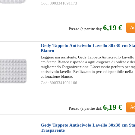
Cod: 8003341091173
6
,19 €
Ac
Prezzo (a partire da):
Gedy Tappeto Antiscivolo Lavello 30x30 cm S
Bianco
Leggero ma resistente, Gedy Tappeto Antiscivolo Lavell
cm Stamp Bianco risponde a ogni esigenza di ordine e des
migliorando l'organizzazione. L'accessorio perfetto per ta
antiscivolo lavello. Realizzato in pvc e disponibile nella
colorazione bianco.
Cod: 8003341091166
6
,19 €
Ac
Prezzo (a partire da):
Gedy Tappeto Antiscivolo Lavello 30x38 cm S
Trasparente