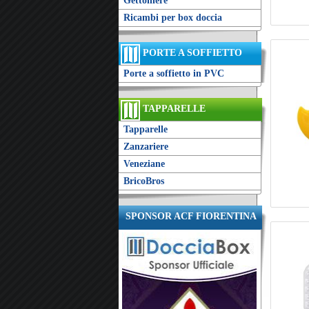
Gettoniere
Ricambi per box doccia
PORTE A SOFFIETTO
Porte a soffietto in PVC
TAPPARELLE
Tapparelle
Zanzariere
Veneziane
BricoBros
SPONSOR ACF FIORENTINA