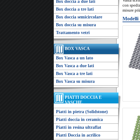
Vasta scel
Box doccia a due lati
con spediz
Box doccia a tre lati
misure più
Box doccia semicircolare
Modelli 
Box doccia su misura
Trattamento vetri
BOX VASCA
Box Vasca a un lato
Box Vasca a due lati
Box Vasca a tre lati
Box Vasca su misura
PIATTI DOCCIA E
VASCHE
Piatti in pietra (Solidstone)
Piatti doccia in ceramica
Piatti in resina ultraflat
Piatti Doccia in acrilico