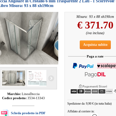
cia Angolare in Cristallo 6 mm Trasparente 2 Lati - 1 Scorrevole 
Libro Misura: 93 x 88 xh190cm
Misura: 93 x 88 xh190cm
€
371.70
(iva inclusa)
Acquista subito
Paga a rate
Marchio:
LineaDoccia
Codice prodotto:
3534-13343
Spedizione da: 9,90 € (in tutta Italia)
Affidato al corriere in:
Scheda prodotto in PDF