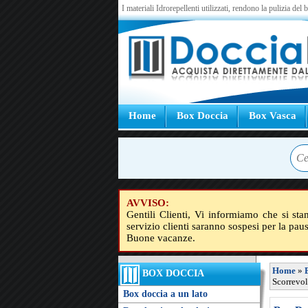
I materiali Idrorepellenti utilizzati, rendono la pulizia del
Home
Box Doccia
Box Vasca
AVVISO:
Gentili Clienti, Vi informiamo che si sta
servizio clienti saranno sospesi per la pau
Buone vacanze.
Home
»
BOX DOCCIA
Scorrevol
Box doccia a un lato