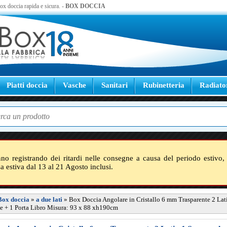
 box doccia rapida e sicura. -
BOX DOCCIA
Piatti doccia
Vasche
Sanitari
Rubinetteria
Radiato
nno registrando dei ritardi nelle consegne a causa del periodo estivo, 
sa estiva dal 13 al 21 Agosto inclusi.
Box doccia
»
a due lati
»
Box Doccia Angolare in Cristallo 6 mm Trasparente 2 Lati
e + 1 Porta Libro Misura: 93 x 88 xh190cm