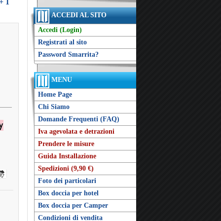
+ 1
ACCEDI AL SITO
Accedi (Login)
Registrati al sito
Password Smarrita?
MENU
Home Page
Chi Siamo
Domande Frequenti (FAQ)
Iva agevolata e detrazioni
Prendere le misure
Guida Installazione
Spedizioni (9,90 €)
Foto dei particolari
Box doccia per hotel
Box doccia per Camper
Condizioni di vendita