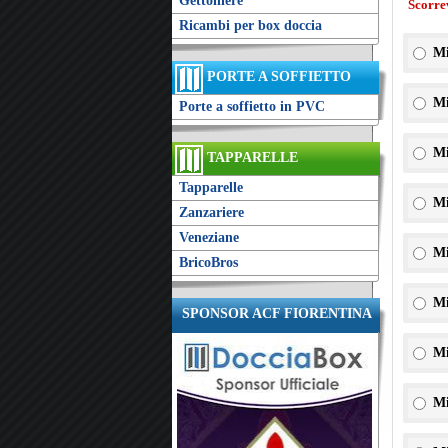
Gettoniere
Scorre
Ricambi per box doccia
Mi
PORTE A SOFFIETTO
Mi
Porte a soffietto in PVC
Mi
TAPPARELLE
Tapparelle
Mi
Zanzariere
Veneziane
Mi
BricoBros
Mi
SPONSOR ACF FIORENTINA
Mi
Mi