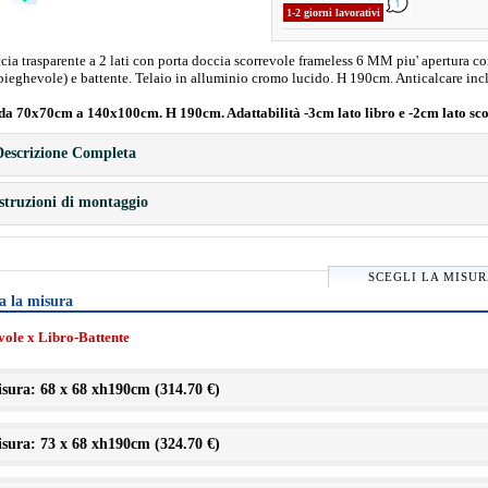
1-2 giorni lavorativi
ia trasparente a 2 lati con porta doccia scorrevole frameless 6 MM piu' apertura c
(pieghevole) e battente. Telaio in alluminio cromo lucido. H 190cm. Anticalcare inc
da 70x70cm a 140x100cm. H 190cm. Adattabilità -3cm lato libro e -2cm lato sc
escrizione Completa
struzioni di montaggio
SCEGLI LA MISU
a la misura
vole x Libro-Battente
sura: 68 x 68 xh190cm (
314.70 €
)
sura: 73 x 68 xh190cm (
324.70 €
)