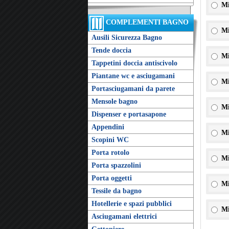
Mi
COMPLEMENTI BAGNO
Mi
Ausili Sicurezza Bagno
Tende doccia
Mi
Tappetini doccia antiscivolo
Piantane wc e asciugamani
Mi
Portasciugamani da parete
Mensole bagno
Mi
Dispenser e portasapone
Appendini
Mi
Scopini WC
Porta rotolo
Mi
Porta spazzolini
Porta oggetti
Mi
Tessile da bagno
Hotellerie e spazi pubblici
Mi
Asciugamani elettrici