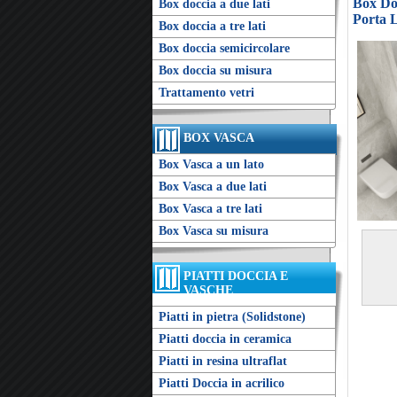
Box Doc
Box doccia a due lati
Porta 
Box doccia a tre lati
Box doccia semicircolare
Box doccia su misura
Trattamento vetri
BOX VASCA
Box Vasca a un lato
Box Vasca a due lati
Box Vasca a tre lati
Box Vasca su misura
PIATTI DOCCIA E
VASCHE
Piatti in pietra (Solidstone)
Piatti doccia in ceramica
Piatti in resina ultraflat
Piatti Doccia in acrilico