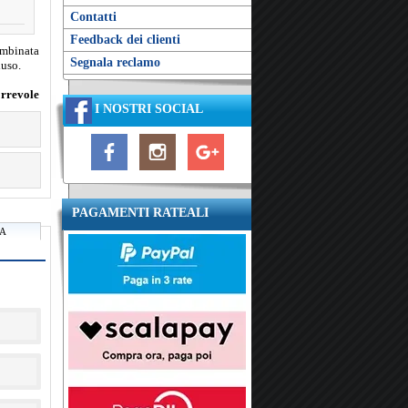
Contatti
Feedback dei clienti
ombinata
Segnala reclamo
luso.
orrevole
I NOSTRI SOCIAL
PAGAMENTI RATEALI
RA