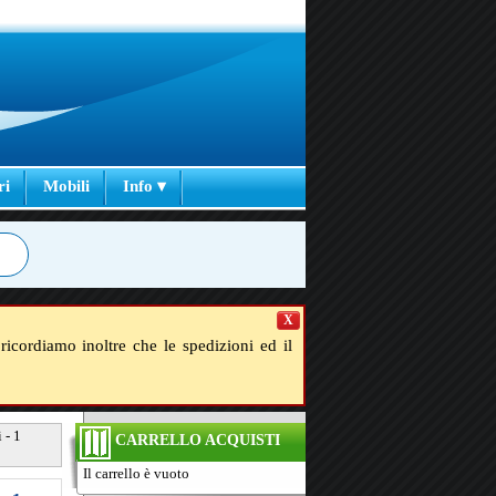
ri
Mobili
Info ▾
X
ricordiamo inoltre che le spedizioni ed il
 - 1
CARRELLO ACQUISTI
Il carrello è vuoto