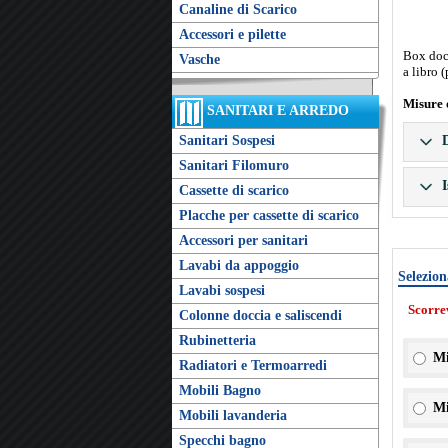
Canaline di Scarico
Accessori e pilette
Box docc
Vasche
a libro 
Misure 
SANITARI E ARREDO
Sanitari Sospesi
D
Sanitari Filomuro
I
Cassette di scarico
Placche per cassette di scarico
Accessori per sanitari
Lavabi da appoggio
Selezion
Lavabi sospesi
Scorre
Colonne doccia e saliscendi
Rubinetteria
Mi
Radiatori e Termoarredi
Mobili Bagno
Mi
Mobili lavanderia
Specchi bagno