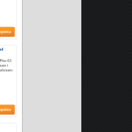
quista
el
Plus 03
zare i
ealizzato
quista