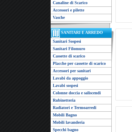
Canaline di Scarico
Accessori e pilette
Vasche
SANITARI E ARREDO
Sanitari Sospesi
Sanitari Filomuro
Cassette di scarico
Placche per cassette di scarico
Accessori per sanitari
Lavabi da appoggio
Lavabi sospesi
Colonne doccia e saliscendi
Rubinetteria
Radiatori e Termoarredi
Mobili Bagno
Mobili lavanderia
Specchi bagno