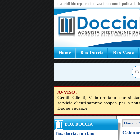
I materiali Idrorepellenti utilizzati, rendono la pulizia del
Home
Box Doccia
Box Vasca
AVVISO:
Gentili Clienti, Vi informiamo che si sta
servizio clienti saranno sospesi per la pau
Buone vacanze.
Home
»
BOX DOCCIA
Colonne 
Box doccia a un lato