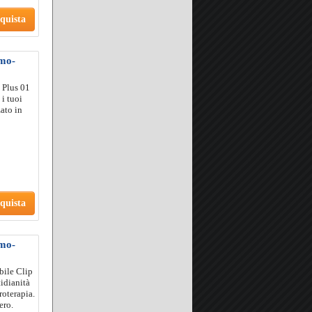
quista
omo-
 Plus 01
i tuoi
zato in
quista
omo-
bile Clip
idianità
roterapia.
ero.