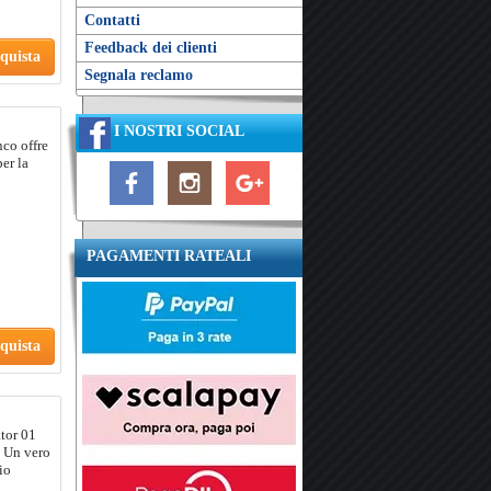
Contatti
Feedback dei clienti
quista
Segnala reclamo
I NOSTRI SOCIAL
nco offre
per la
PAGAMENTI RATEALI
quista
ator 01
. Un vero
io