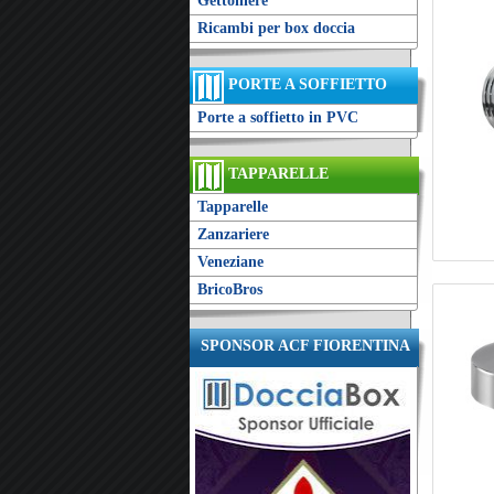
Gettoniere
Ricambi per box doccia
PORTE A SOFFIETTO
Porte a soffietto in PVC
TAPPARELLE
Tapparelle
Zanzariere
Veneziane
BricoBros
SPONSOR ACF FIORENTINA