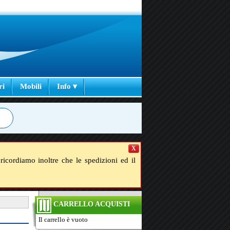
ri
Mobili
Info ▾
X
ricordiamo inoltre che le spedizioni ed il
CARRELLO ACQUISTI
Il carrello è vuoto