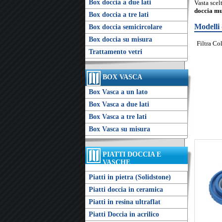
Box doccia a due lati
Vasta scel
doccia mu
Box doccia a tre lati
Modelli
Box doccia semicircolare
Box doccia su misura
Filtra Co
Trattamento vetri
BOX VASCA
Box Vasca a un lato
Box Vasca a due lati
Box Vasca a tre lati
Box Vasca su misura
PIATTI DOCCIA E
VASCHE
Piatti in pietra (Solidstone)
Piatti doccia in ceramica
Piatti in resina ultraflat
Piatti Doccia in acrilico