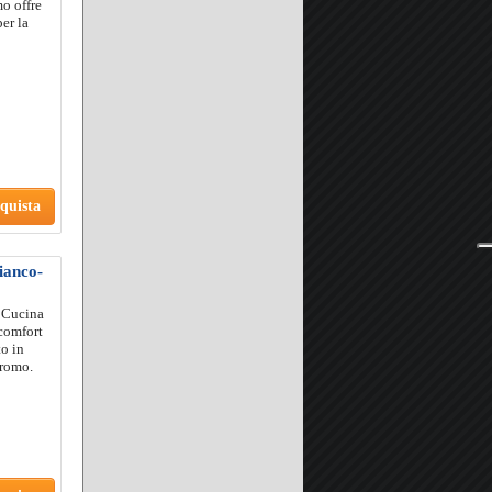
o offre
per la
quista
ianco-
o Cucina
comfort
to in
cromo.