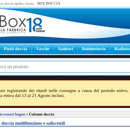
 box doccia rapida e sicura. -
BOX DOCCIA
Piatti doccia
Vasche
Sanitari
Rubinetteria
Radiato
nno registrando dei ritardi nelle consegne a causa del periodo estivo, 
sa estiva dal 13 al 21 Agosto inclusi.
Accessori bagno
»
Colonne doccia
doccia multifunzione e saliscendi