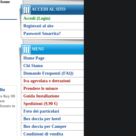
olonne
ACCEDI AL SITO
Accedi (Login)
Registrati al sito
Password Smarrita?
MENU
Home Page
Chi Siamo
Domande Frequenti (FAQ)
Iva agevolata e detrazioni
Prendere le misure
Blu
ore Key 00
Guida Installazione
tere
Spedizioni (9,90 €)
lizzato in
Foto dei particolari
Box doccia per hotel
Box doccia per Camper
Condizioni di vendita