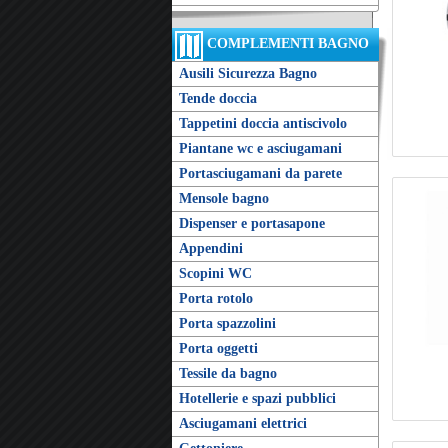
COMPLEMENTI BAGNO
Ausili Sicurezza Bagno
Tende doccia
Tappetini doccia antiscivolo
Piantane wc e asciugamani
Portasciugamani da parete
Mensole bagno
Dispenser e portasapone
Appendini
Scopini WC
Porta rotolo
Porta spazzolini
Porta oggetti
Tessile da bagno
Hotellerie e spazi pubblici
Asciugamani elettrici