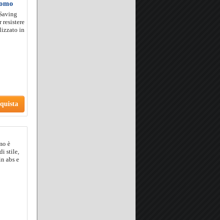
romo
 Saving
 resistere
lizzato in
quista
mo è
i stile,
in abs e