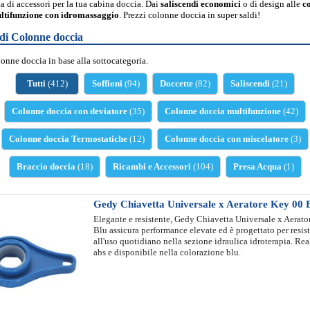
ta di accessori per la tua cabina doccia. Dai
saliscendi economici
o di design alle
c
ltifunzione con idromassaggio
. Prezzi colonne doccia in super saldi!
 di Colonne doccia
lonne doccia in base alla sottocategoria.
Tutti
(412)
Soffioni
(94)
Doccette
(82)
Saliscendi
(21)
Colonne doccia con deviatore
(35)
Colonne doccia multifunzione
(42)
Colonne doccia Termostatiche
(12)
Colonne doccia con miscelatore
(3)
Braccio doccia
(18)
Ricambi e Accessori
(104)
Presa Acqua
(1)
Gedy Chiavetta Universale x Aeratore Key 00 
Elegante e resistente, Gedy Chiavetta Universale x Aerat
Blu assicura performance elevate ed è progettato per resis
all'uso quotidiano nella sezione idraulica idroterapia. Rea
abs e disponibile nella colorazione blu.