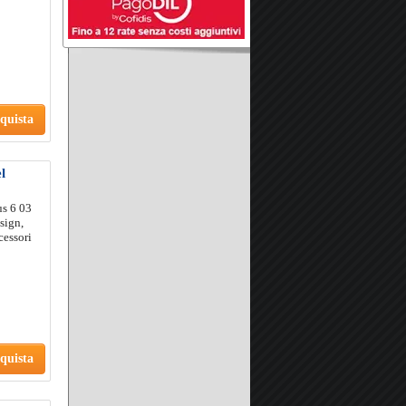
quista
l
us 6 03
sign,
cessori
quista