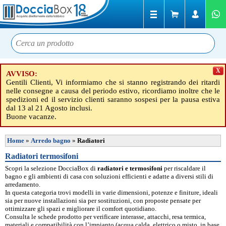
X
AVVISO:
Gentili Clienti, Vi informiamo che si stanno registrando dei ritardi
nelle consegne a causa del periodo estivo, ricordiamo inoltre che le
spedizioni ed il servizio clienti saranno sospesi per la pausa estiva
dal 13 al 21 Agosto inclusi.
Buone vacanze.
Home
»
Arredo bagno
»
Radiatori
Radiatori termosifoni
Scopri la selezione DocciaBox di
radiatori e termosifoni
per riscaldare il
bagno e gli ambienti di casa con soluzioni efficienti e adatte a diversi stili di
arredamento.
In questa categoria trovi modelli in varie dimensioni, potenze e finiture, ideali
sia per nuove installazioni sia per sostituzioni, con proposte pensate per
ottimizzare gli spazi e migliorare il comfort quotidiano.
Consulta le schede prodotto per verificare interasse, attacchi, resa termica,
materiali e compatibilità con l’impianto (acqua calda, elettrico o misto, in base