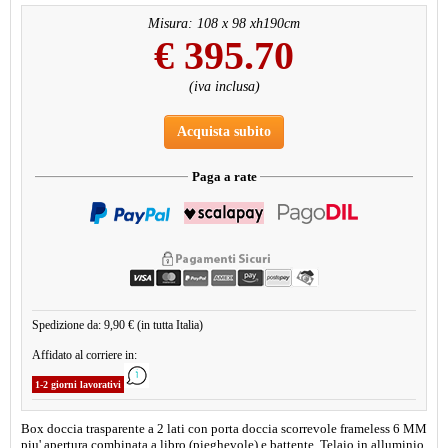
Misura: 108 x 98 xh190cm
€
395.70
(iva inclusa)
Acquista subito
Paga a rate
Spedizione da: 9,90 € (in tutta Italia)
Affidato al corriere in:
1-2 giorni lavorativi
Box doccia trasparente a 2 lati con porta doccia scorrevole frameless 6 MM
piu' apertura combinata a libro (pieghevole) e battente. Telaio in alluminio