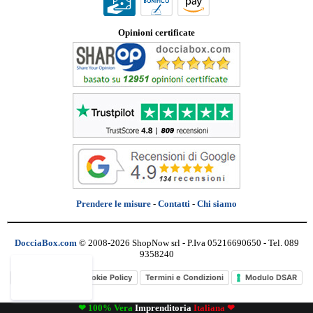
Opinioni certificate
Prendere le misure
-
Contatti
-
Chi siamo
DocciaBox.com
© 2008-2026 ShopNow srl - P.Iva 05216690650 - Tel. 089
9358240
Privacy Policy
Cookie Policy
Termini e Condizioni
Modulo DSAR
❤ 100% Vera
Imprenditoria
Italiana ❤