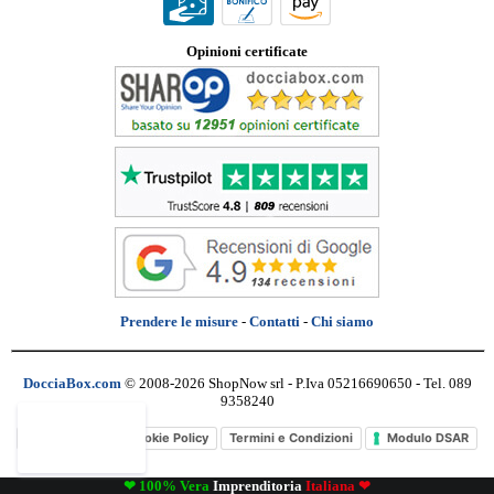
Opinioni certificate
Prendere le misure
-
Contatti
-
Chi siamo
DocciaBox.com
© 2008-2026 ShopNow srl - P.Iva 05216690650 - Tel. 089
9358240
Privacy Policy
Cookie Policy
Termini e Condizioni
Modulo DSAR
❤ 100% Vera
Imprenditoria
Italiana ❤