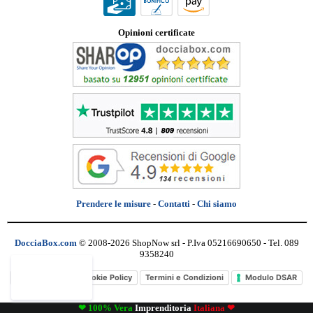
Opinioni certificate
Prendere le misure
-
Contatti
-
Chi siamo
DocciaBox.com
© 2008-2026 ShopNow srl - P.Iva 05216690650 - Tel. 089
9358240
Privacy Policy
Cookie Policy
Termini e Condizioni
Modulo DSAR
❤ 100% Vera
Imprenditoria
Italiana ❤