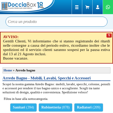
X
AVVISO:
Gentili Clienti, Vi informiamo che si stanno registrando dei ritardi
nelle consegne a causa del periodo estivo, ricordiamo inoltre che le
spedizioni ed il servizio clienti saranno sospesi per la pausa estiva
dal 13 al 21 Agosto inclusi.
Buone vacanze.
Home
»
Arredo bagno
Arredo Bagno - Mobili, Lavabi, Specchi e Accessori
Scopri la nostra gamma Arredo Bagno: mobili, lavabi, specchi, colonne, pensili
e accessori per rendere il tuo bagno unico e accogliente. Scegli tra tante
soluzioni di design, qualità e convenienza. Spedizione veloce!
Filtra in base alla sottocategoria.
Sanitari
(394)
Rubinetteria
(878)
Radiatori
(209)