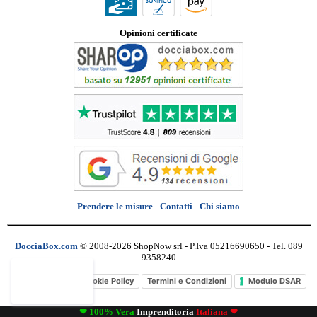
Opinioni certificate
Prendere le misure
-
Contatti
-
Chi siamo
DocciaBox.com
© 2008-2026 ShopNow srl - P.Iva 05216690650 - Tel. 089
9358240
Privacy Policy
Cookie Policy
Termini e Condizioni
Modulo DSAR
❤ 100% Vera
Imprenditoria
Italiana ❤