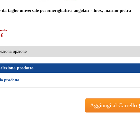
 da taglio universale per smerigliatrici angolari - Inox, marmo-pietra
re da:
 €
Seleziona prodotto
da prodotto
Aggiungi al Carrello