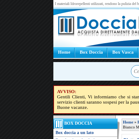
I materiali Idrorepellenti utilizzati, rendono la pulizia del
Home
Box Doccia
Box Vasca
AVVISO:
Gentili Clienti, Vi informiamo che si sta
servizio clienti saranno sospesi per la pau
Buone vacanze.
Home
»
BOX DOCCIA
Bianco Mi
Box doccia a un lato