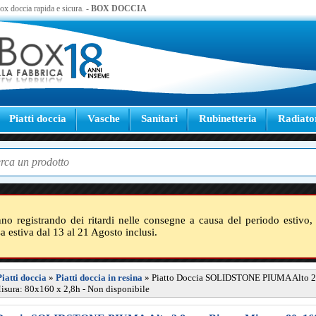
 box doccia rapida e sicura. -
BOX DOCCIA
Piatti doccia
Vasche
Sanitari
Rubinetteria
Radiato
nno registrando dei ritardi nelle consegne a causa del periodo estivo, 
sa estiva dal 13 al 21 Agosto inclusi.
Piatti doccia
»
Piatti doccia in resina
»
Piatto Doccia SOLIDSTONE PIUMA Alto 2
sura: 80x160 x 2,8h - Non disponibile