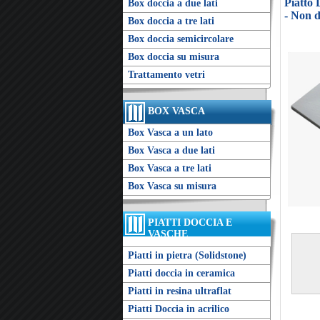
Piatto
Box doccia a due lati
- Non d
Box doccia a tre lati
Box doccia semicircolare
Box doccia su misura
Trattamento vetri
BOX VASCA
Box Vasca a un lato
Box Vasca a due lati
Box Vasca a tre lati
Box Vasca su misura
PIATTI DOCCIA E
VASCHE
Piatti in pietra (Solidstone)
Piatti doccia in ceramica
Piatti in resina ultraflat
Piatti Doccia in acrilico