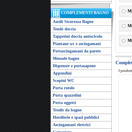
Mi
COMPLEMENTI BAGNO
Ausili Sicurezza Bagno
Mi
Tende doccia
Tappetini doccia antiscivolo
Mi
Piantane wc e asciugamani
Portasciugamani da parete
Mensole bagno
Completa
Dispenser e portasapone
I prodot
Appendini
Scopini WC
Porta rotolo
Porta spazzolini
Porta oggetti
Tessile da bagno
Hotellerie e spazi pubblici
Asciugamani elettrici