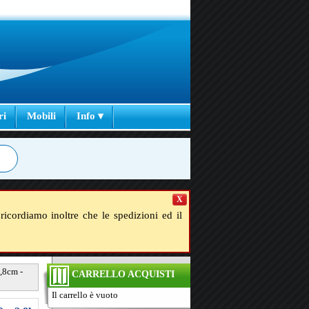
ri
Mobili
Info ▾
X
ricordiamo inoltre che le spedizioni ed il
,8cm -
CARRELLO ACQUISTI
Il carrello è vuoto