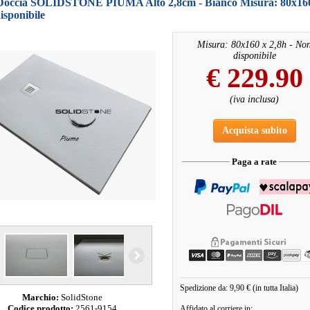
 Doccia SOLIDSTONE PIUMA Alto 2,8cm - Bianco Misura: 80x160
isponibile
Misura: 80x160 x 2,8h - No
disponibile
€
229.90
(iva inclusa)
Acquista subito
Paga a rate
Spedizione da: 9,90 € (in tutta Italia)
Marchio:
SolidStone
Codice prodotto:
2561-9154
Affidato al corriere in: