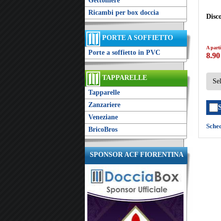
Gettoniere
Ricambi per box doccia
Disco
PORTE A SOFFIETTO
A parti
Porte a soffietto in PVC
8.90
TAPPARELLE
Tapparelle
Zanzariere
Veneziane
Sche
BricoBros
SPONSOR ACF FIORENTINA