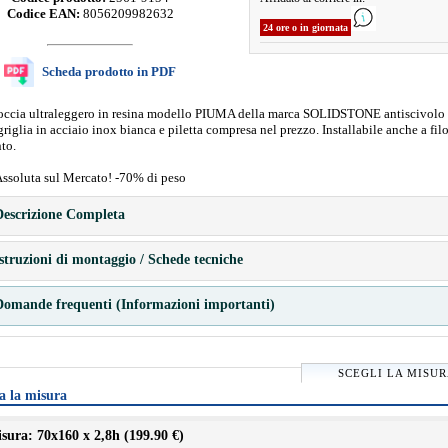
Codice EAN:
8056209982632
24 ore o in giornata
Scheda prodotto in PDF
doccia ultraleggero in resina modello PIUMA della marca SOLIDSTONE antiscivolo 
riglia in acciaio inox bianca e piletta compresa nel prezzo. Installabile anche a fil
to.
Assoluta sul Mercato! -70% di peso
escrizione Completa
struzioni di montaggio / Schede tecniche
omande frequenti (Informazioni importanti)
SCEGLI LA MISU
a la misura
sura: 70x160 x 2,8h (
199.90 €
)