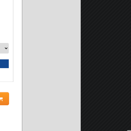
Adesivo Sigillante Poliuretanico della Prochimica Profless-E
GRIGIO -
A partire da:
14.90 €
Seleziona prodotto
Scheda prodotto