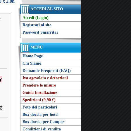
 x 2,8h
ACCEDI AL SITO
Accedi (Login)
n
Registrati al sito
Password Smarrita?
MENU
Home Page
Chi Siamo
Domande Frequenti (FAQ)
Iva agevolata e detrazioni
Prendere le misure
Guida Installazione
Spedizioni (9,90 €)
Foto dei particolari
Box doccia per hotel
Box doccia per Camper
Condizioni di vendita