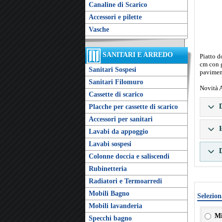
Canaline di Scarico
Accessori e pilette
Vasche
SANITARI E ARREDO
Piatto 
cm con g
Sanitari Sospesi
pavimen
Sanitari Filomuro
Novità 
Cassette di scarico
D
Placche per cassette di scarico
Accessori per sanitari
I
Lavabi da appoggio
Lavabi sospesi
D
Colonne doccia e saliscendi
Rubinetteria
Radiatori e Termoarredi
Mobili Bagno
Selezion
Mobili lavanderia
Mi
Specchi bagno