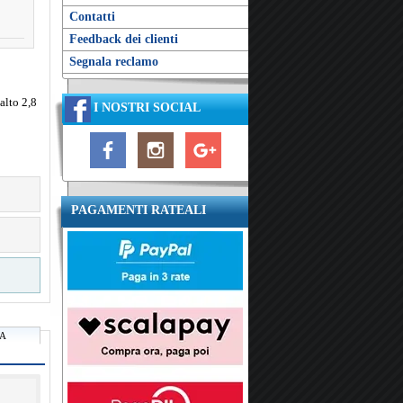
Contatti
Feedback dei clienti
Segnala reclamo
alto 2,8
I NOSTRI SOCIAL
o
PAGAMENTI RATEALI
RA