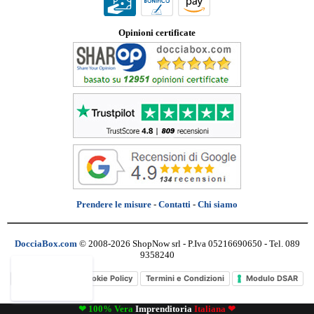
Opinioni certificate
Prendere le misure
-
Contatti
-
Chi siamo
DocciaBox.com
© 2008-2026 ShopNow srl - P.Iva 05216690650 - Tel. 089
9358240
Privacy Policy
Cookie Policy
Termini e Condizioni
Modulo DSAR
❤ 100% Vera
Imprenditoria
Italiana ❤