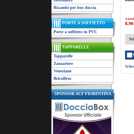
Gettoniere
Ricambi per box doccia
A parti
PORTE A SOFFIETTO
8.90
Porte a soffietto in PVC
TAPPARELLE
Tapparelle
Zanzariere
Sche
Veneziane
BricoBros
SPONSOR ACF FIORENTINA