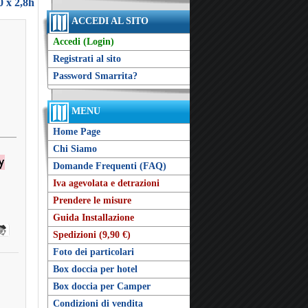
 x 2,8h
ACCEDI AL SITO
Accedi (Login)
Registrati al sito
Password Smarrita?
MENU
Home Page
Chi Siamo
Domande Frequenti (FAQ)
Iva agevolata e detrazioni
Prendere le misure
Guida Installazione
Spedizioni (9,90 €)
Foto dei particolari
Box doccia per hotel
Box doccia per Camper
Condizioni di vendita