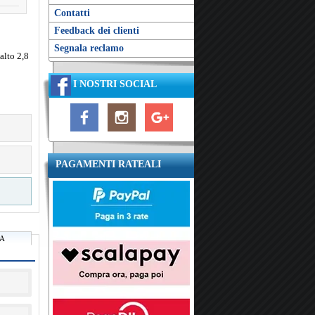
Contatti
Feedback dei clienti
Segnala reclamo
alto 2,8
o
I NOSTRI SOCIAL
PAGAMENTI RATEALI
RA