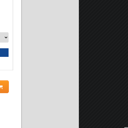
GRIGIO -
A partire da:
14.90 €
Seleziona prodotto
Scheda prodotto