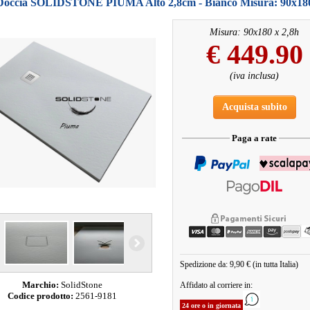
 Doccia SOLIDSTONE PIUMA Alto 2,8cm - Bianco Misura: 90x180
Misura: 90x180 x 2,8h
€
449.90
(iva inclusa)
Acquista subito
Paga a rate
Spedizione da: 9,90 € (in tutta Italia)
Marchio:
SolidStone
Affidato al corriere in:
Codice prodotto:
2561-9181
24 ore o in giornata