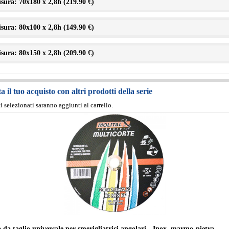
sura: 70x180 x 2,8h (
219.90 €
)
sura: 80x100 x 2,8h (
149.90 €
)
sura: 80x150 x 2,8h (
209.90 €
)
 il tuo acquisto con altri prodotti della serie
ti selezionati saranno aggiunti al carrello.
 da taglio universale per smerigliatrici angolari - Inox, marmo-pietra