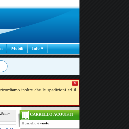
ri
Mobili
Info ▾
X
ricordiamo inoltre che le spedizioni ed il
,8cm -
CARRELLO ACQUISTI
Il carrello è vuoto