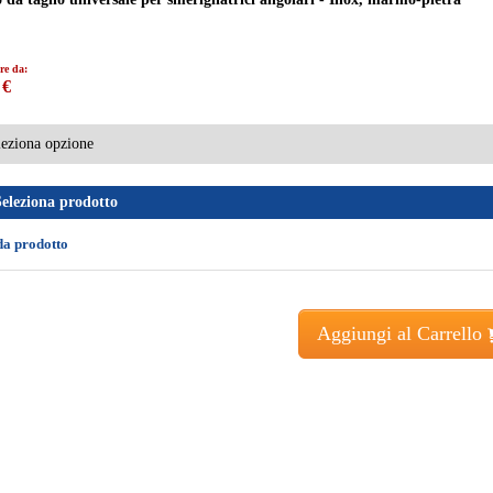
re da:
 €
Seleziona prodotto
da prodotto
Aggiungi al Carrello