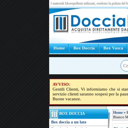
I materiali Idrorepellenti utilizzati, rendono la pulizia del
Home
Box Doccia
Box Vasca
AVVISO:
Gentili Clienti, Vi informiamo che si sta
servizio clienti saranno sospesi per la pau
Buone vacanze.
Home
»
BOX DOCCIA
Bianco M
Box doccia a un lato