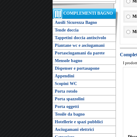
Mi
COMPLEMENTI BAGNO
Mi
Ausili Sicurezza Bagno
Tende doccia
Mi
Tappetini doccia antiscivolo
Piantane wc e asciugamani
Portasciugamani da parete
Completa
Mensole bagno
I prodot
Dispenser e portasapone
Appendini
Scopini WC
Porta rotolo
Porta spazzolini
Porta oggetti
Tessile da bagno
Hotellerie e spazi pubblici
Asciugamani elettrici
Disco