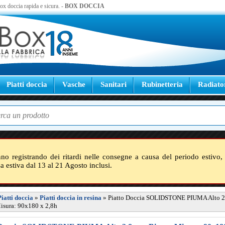
 box doccia rapida e sicura. -
BOX DOCCIA
Piatti doccia
Vasche
Sanitari
Rubinetteria
Radiato
nno registrando dei ritardi nelle consegne a causa del periodo estivo, 
sa estiva dal 13 al 21 Agosto inclusi.
Piatti doccia
»
Piatti doccia in resina
»
Piatto Doccia SOLIDSTONE PIUMA Alto 2
isura: 90x180 x 2,8h