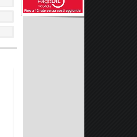
Adesivo Sigillante Poliuretanico della Prochimica Profless-E