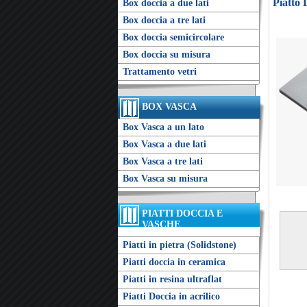
Piatto
Box doccia a due lati
Box doccia a tre lati
Box doccia semicircolare
Box doccia su misura
Trattamento vetri
BOX VASCA
Box Vasca a un lato
Box Vasca a due lati
Box Vasca a tre lati
Box Vasca su misura
PIATTI DOCCIA E
VASCHE
Piatti in pietra (Solidstone)
Piatti doccia in ceramica
Piatti in resina ultraflat
Piatti Doccia in acrilico