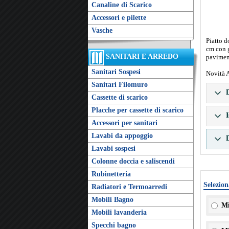
Canaline di Scarico
Accessori e pilette
Vasche
Piatto 
cm con g
SANITARI E ARREDO
pavimen
Sanitari Sospesi
Novità 
Sanitari Filomuro
D
Cassette di scarico
Placche per cassette di scarico
I
Accessori per sanitari
Lavabi da appoggio
D
Lavabi sospesi
Colonne doccia e saliscendi
Rubinetteria
Selezion
Radiatori e Termoarredi
Mobili Bagno
Mi
Mobili lavanderia
Specchi bagno