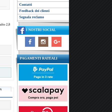
Contatti
Feedback dei clienti
Segnala reclamo
alto 2,8
o
I NOSTRI SOCIAL
PAGAMENTI RATEALI
RA