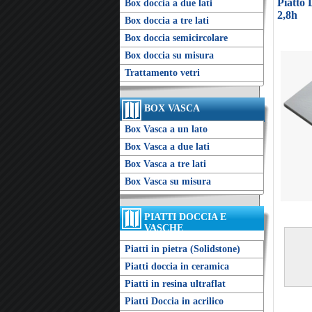
Piatto
Box doccia a due lati
2,8h
Box doccia a tre lati
Box doccia semicircolare
Box doccia su misura
Trattamento vetri
BOX VASCA
Box Vasca a un lato
Box Vasca a due lati
Box Vasca a tre lati
Box Vasca su misura
PIATTI DOCCIA E
VASCHE
Piatti in pietra (Solidstone)
Piatti doccia in ceramica
Piatti in resina ultraflat
Piatti Doccia in acrilico