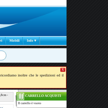
ri
Mobili
Info ▾
X
ricordiamo inoltre che le spedizioni ed il
,8cm -
CARRELLO ACQUISTI
Il carrello è vuoto