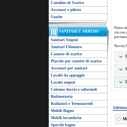
Canaline di Scarico
Accessori e pilette
Vasche
Piatto 
SANITARI E ARREDO
cm con g
pavimen
Sanitari Sospesi
Novità 
Sanitari Filomuro
Cassette di scarico
D
Placche per cassette di scarico
Accessori per sanitari
I
Lavabi da appoggio
D
Lavabi sospesi
Colonne doccia e saliscendi
Rubinetteria
Radiatori e Termoarredi
Selezion
Mobili Bagno
Mobili lavanderia
Mi
Specchi bagno