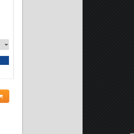
Adesivo Sigillante Poliuretanico della Prochimica Profless-E
GRIGIO -
A partire da:
14.90 €
Seleziona prodotto
Scheda prodotto