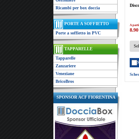
Gettoniere
Disco
Ricambi per box doccia
PORTE A SOFFIETTO
A parti
8.90
Porte a soffietto in PVC
TAPPARELLE
Tapparelle
Zanzariere
Veneziane
Sche
BricoBros
SPONSOR ACF FIORENTINA