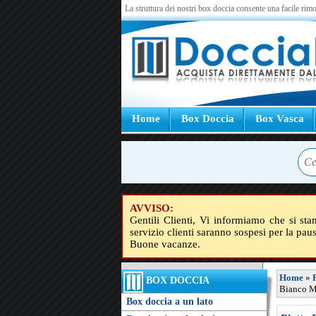
La struttura dei nostri box doccia consente una facile rimo
Home
Box Doccia
Box Vasca
AVVISO:
Gentili Clienti, Vi informiamo che si sta
servizio clienti saranno sospesi per la pau
Buone vacanze.
Home
»
BOX DOCCIA
Bianco M
Box doccia a un lato