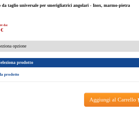
 da taglio universale per smerigliatrici angolari - Inox, marmo-pietra
re da:
 €
Seleziona prodotto
da prodotto
Aggiungi al Carrello