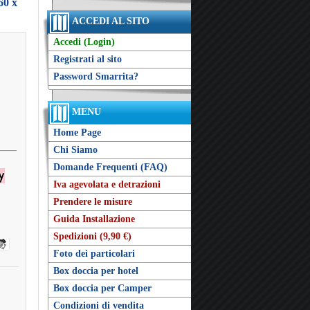
60 x
ACCEDI AL SITO
Accedi (Login)
Registrati al sito
Password Smarrita?
MENU
Home Page
Chi Siamo
Domande Frequenti (FAQ)
Iva agevolata e detrazioni
Prendere le misure
Guida Installazione
Spedizioni (9,90 €)
Foto dei particolari
Box doccia per hotel
Box doccia per Camper
Condizioni di vendita