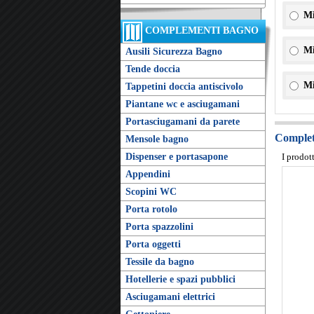
Mi
COMPLEMENTI BAGNO
Mi
Ausili Sicurezza Bagno
Tende doccia
Mi
Tappetini doccia antiscivolo
Piantane wc e asciugamani
Portasciugamani da parete
Completa
Mensole bagno
Dispenser e portasapone
I prodot
Appendini
Scopini WC
Porta rotolo
Porta spazzolini
Porta oggetti
Tessile da bagno
Hotellerie e spazi pubblici
Asciugamani elettrici