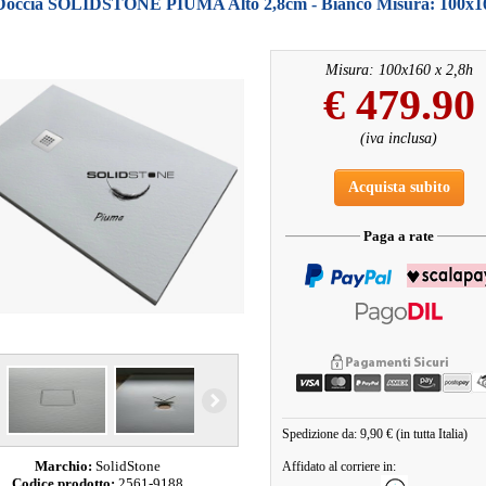
 Doccia SOLIDSTONE PIUMA Alto 2,8cm - Bianco Misura: 100x1
Misura: 100x160 x 2,8h
€
479.90
(iva inclusa)
Acquista subito
Paga a rate
Spedizione da: 9,90 € (in tutta Italia)
Marchio:
SolidStone
Affidato al corriere in:
Codice prodotto:
2561-9188