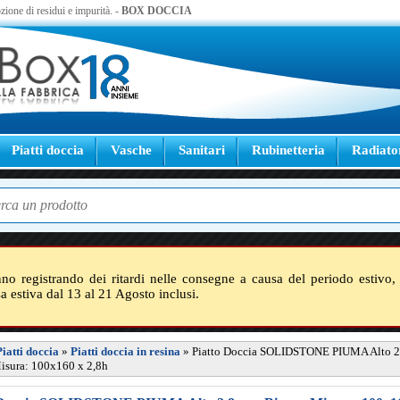
zione di residui e impurità. -
BOX DOCCIA
Piatti doccia
Vasche
Sanitari
Rubinetteria
Radiato
nno registrando dei ritardi nelle consegne a causa del periodo estivo, 
sa estiva dal 13 al 21 Agosto inclusi.
Piatti doccia
»
Piatti doccia in resina
»
Piatto Doccia SOLIDSTONE PIUMA Alto 2
isura: 100x160 x 2,8h