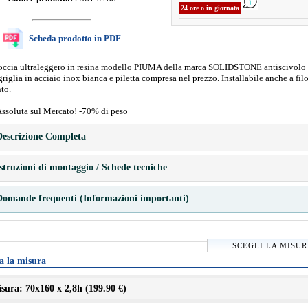
24 ore o in giornata
Scheda prodotto in PDF
doccia ultraleggero in resina modello PIUMA della marca SOLIDSTONE antiscivolo 
riglia in acciaio inox bianca e piletta compresa nel prezzo. Installabile anche a fil
to.
Assoluta sul Mercato! -70% di peso
escrizione Completa
struzioni di montaggio / Schede tecniche
omande frequenti (Informazioni importanti)
SCEGLI LA MISU
a la misura
sura: 70x160 x 2,8h (
199.90 €
)