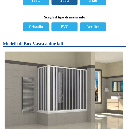
1 lato
2 lati
3 lati
Scegli il tipo di materiale
Cristallo
PVC
Acrilico
Modelli di Box Vasca a due lati