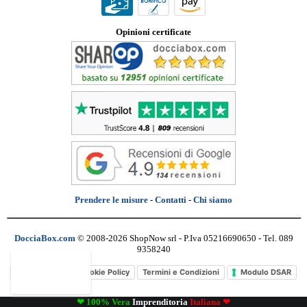
Opinioni certificate
Prendere le misure
-
Contatti
-
Chi siamo
DocciaBox.com
© 2008-2026 ShopNow srl - P.Iva 05216690650 - Tel. 089
9358240
Privacy Policy
Cookie Policy
Termini e Condizioni
Modulo DSAR
❤ 100% Vera
Imprenditoria
Italiana ❤