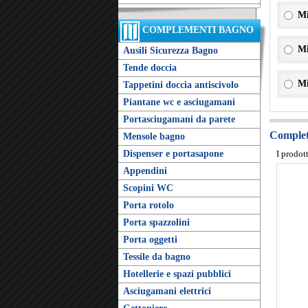
Mi
COMPLEMENTI BAGNO
Mi
Ausili Sicurezza Bagno
Tende doccia
Mi
Tappetini doccia antiscivolo
Piantane wc e asciugamani
Portasciugamani da parete
Completa
Mensole bagno
Dispenser e portasapone
I prodot
Appendini
Scopini WC
Porta rotolo
Porta spazzolini
Porta oggetti
Tessile da bagno
Hotellerie e spazi pubblici
Asciugamani elettrici