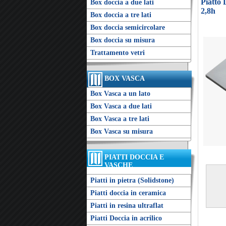
Piatto
Box doccia a due lati
2,8h
Box doccia a tre lati
Box doccia semicircolare
Box doccia su misura
Trattamento vetri
BOX VASCA
Box Vasca a un lato
Box Vasca a due lati
Box Vasca a tre lati
Box Vasca su misura
PIATTI DOCCIA E
VASCHE
Piatti in pietra (Solidstone)
Piatti doccia in ceramica
Piatti in resina ultraflat
Piatti Doccia in acrilico