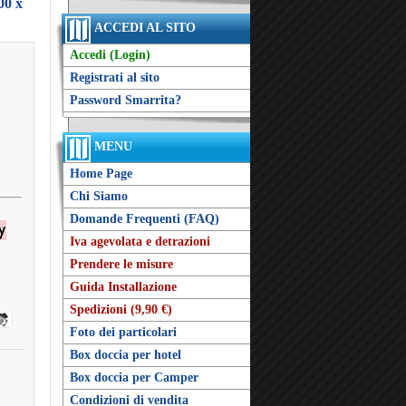
00 x
ACCEDI AL SITO
Accedi (Login)
Registrati al sito
Password Smarrita?
MENU
Home Page
Chi Siamo
Domande Frequenti (FAQ)
Iva agevolata e detrazioni
Prendere le misure
Guida Installazione
Spedizioni (9,90 €)
Foto dei particolari
Box doccia per hotel
Box doccia per Camper
Condizioni di vendita