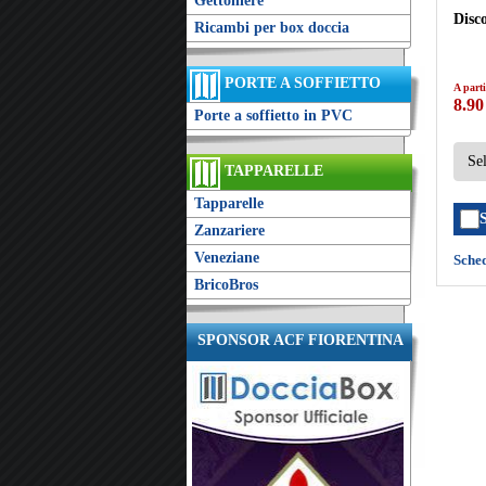
Gettoniere
Disco
Ricambi per box doccia
PORTE A SOFFIETTO
A parti
8.90
Porte a soffietto in PVC
TAPPARELLE
Tapparelle
Zanzariere
Veneziane
Sche
BricoBros
SPONSOR ACF FIORENTINA