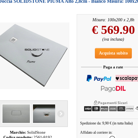
 Doccia SOLIDSTONE PIUMA Alto 2,8cm - Bianco Misura: 100x2
Misura: 100x200 x 2,8h
€
569.90
(iva inclusa)
Acquista subito
Paga a rate
Spedizione da: 9,90 € (in tutta Italia)
Marchio:
SolidStone
Affidato al corriere in:
Codice prodotto:
2561-9192