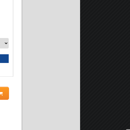
Adesivo Sigillante Poliuretanico della Prochimica Profless-E
GRIGIO -
A partire da:
14.90 €
Seleziona prodotto
Scheda prodotto