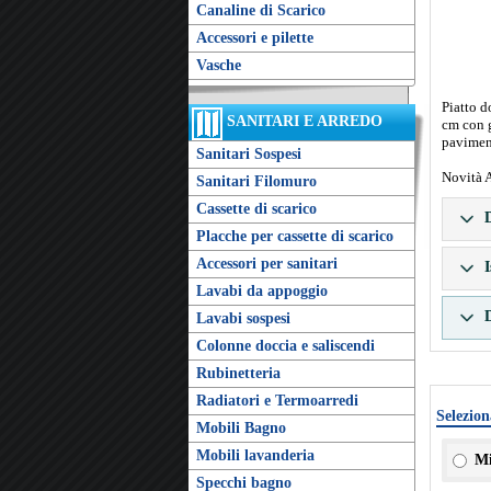
Canaline di Scarico
Accessori e pilette
Vasche
Piatto 
SANITARI E ARREDO
cm con g
pavimen
Sanitari Sospesi
Novità 
Sanitari Filomuro
Cassette di scarico
D
Placche per cassette di scarico
Accessori per sanitari
I
Lavabi da appoggio
D
Lavabi sospesi
Colonne doccia e saliscendi
Rubinetteria
Radiatori e Termoarredi
Selezion
Mobili Bagno
Mobili lavanderia
Mi
Specchi bagno