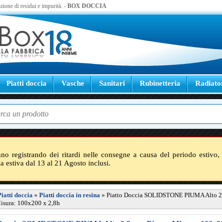
zione di residui e impurità. -
BOX DOCCIA
Piatti doccia
Vasche
Sanitari
Rubinetteria
Radiato
nno registrando dei ritardi nelle consegne a causa del periodo estivo, 
sa estiva dal 13 al 21 Agosto inclusi.
Piatti doccia
»
Piatti doccia in resina
»
Piatto Doccia SOLIDSTONE PIUMA Alto 2
isura: 100x200 x 2,8h