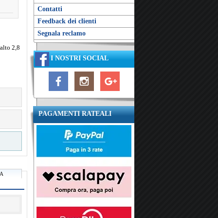
Contatti
Feedback dei clienti
Segnala reclamo
alto 2,8
o
I NOSTRI SOCIAL
PAGAMENTI RATEALI
RA