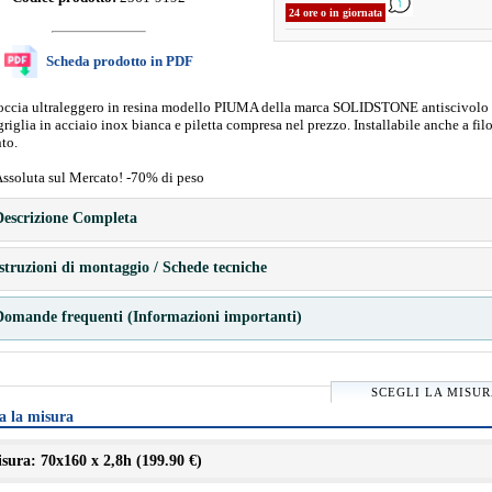
24 ore o in giornata
Scheda prodotto in PDF
doccia ultraleggero in resina modello PIUMA della marca SOLIDSTONE antiscivolo 
riglia in acciaio inox bianca e piletta compresa nel prezzo. Installabile anche a fil
to.
Assoluta sul Mercato! -70% di peso
escrizione Completa
struzioni di montaggio / Schede tecniche
omande frequenti (Informazioni importanti)
SCEGLI LA MISU
a la misura
sura: 70x160 x 2,8h (
199.90 €
)