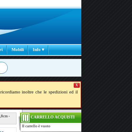
ri
Mobili
Info ▾
X
ricordiamo inoltre che le spedizioni ed il
,8cm -
CARRELLO ACQUISTI
Il carrello è vuoto