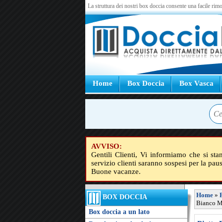
La struttura dei nostri box doccia consente una facile rimo
Home
Box Doccia
Box Vasca
AVVISO:
Gentili Clienti, Vi informiamo che si sta
servizio clienti saranno sospesi per la pau
Buone vacanze.
Home
»
BOX DOCCIA
Bianco M
Box doccia a un lato