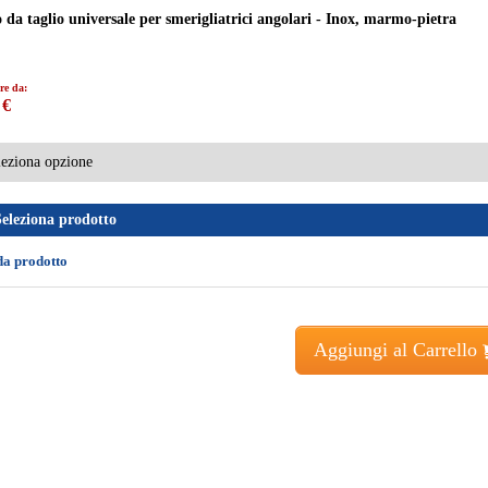
 da taglio universale per smerigliatrici angolari - Inox, marmo-pietra
re da:
 €
Seleziona prodotto
da prodotto
Aggiungi al Carrello