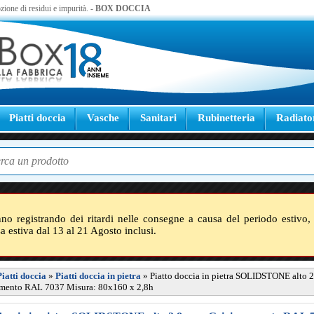
zione di residui e impurità. -
BOX DOCCIA
Piatti doccia
Vasche
Sanitari
Rubinetteria
Radiato
nno registrando dei ritardi nelle consegne a causa del periodo estivo, 
sa estiva dal 13 al 21 Agosto inclusi.
Piatti doccia
»
Piatti doccia in pietra
»
Piatto doccia in pietra SOLIDSTONE alto 2
emento RAL 7037 Misura: 80x160 x 2,8h