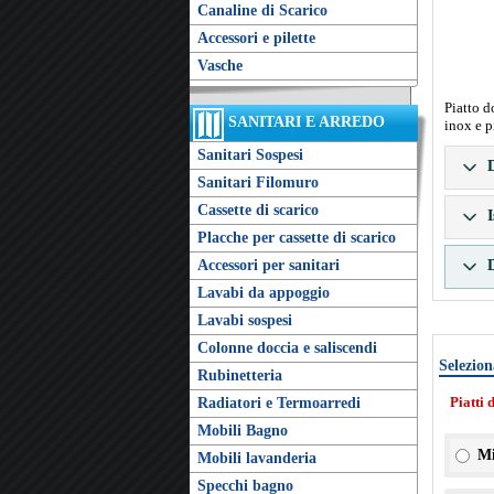
Canaline di Scarico
Accessori e pilette
Vasche
Piatto d
SANITARI E ARREDO
inox e p
Sanitari Sospesi
D
Sanitari Filomuro
Cassette di scarico
I
Placche per cassette di scarico
Accessori per sanitari
D
Lavabi da appoggio
Lavabi sospesi
Colonne doccia e saliscendi
Selezion
Rubinetteria
Piatti 
Radiatori e Termoarredi
Mobili Bagno
Mi
Mobili lavanderia
Specchi bagno