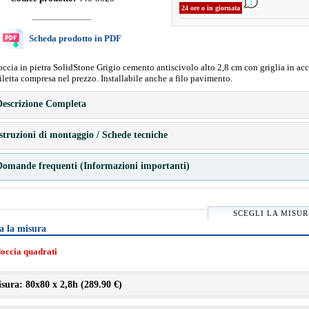
24 ore o in giornata
Scheda prodotto in PDF
occia in pietra SolidStone Grigio cemento antiscivolo alto 2,8 cm con griglia in acc
iletta compresa nel prezzo. Installabile anche a filo pavimento.
escrizione Completa
struzioni di montaggio / Schede tecniche
omande frequenti (Informazioni importanti)
SCEGLI LA MISU
a la misura
doccia quadrati
sura: 80x80 x 2,8h (
289.90 €
)