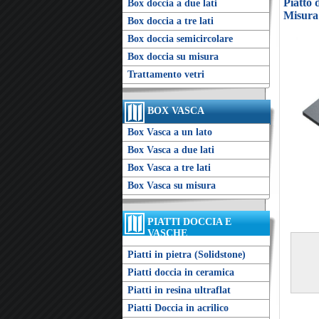
Piatto
Box doccia a due lati
Misura
Box doccia a tre lati
Box doccia semicircolare
Box doccia su misura
Trattamento vetri
BOX VASCA
Box Vasca a un lato
Box Vasca a due lati
Box Vasca a tre lati
Box Vasca su misura
PIATTI DOCCIA E
VASCHE
Piatti in pietra (Solidstone)
Piatti doccia in ceramica
Piatti in resina ultraflat
Piatti Doccia in acrilico