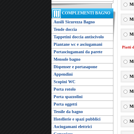
Mi
COMPLEMENTI BAGNO
Mi
Ausili Sicurezza Bagno
Tende doccia
Mi
Tappetini doccia antiscivolo
Piantane wc e asciugamani
Piatti 
Portasciugamani da parete
Mensole bagno
Mi
Dispenser e portasapone
Appendini
Mi
Scopini WC
Porta rotolo
Mi
Porta spazzolini
Porta oggetti
Mi
Tessile da bagno
Hotellerie e spazi pubblici
Mi
Asciugamani elettrici