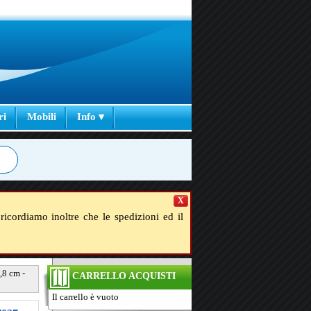
ri
Mobili
Info ▾
X
ricordiamo inoltre che le spedizioni ed il
,8 cm -
CARRELLO ACQUISTI
Il carrello è vuoto