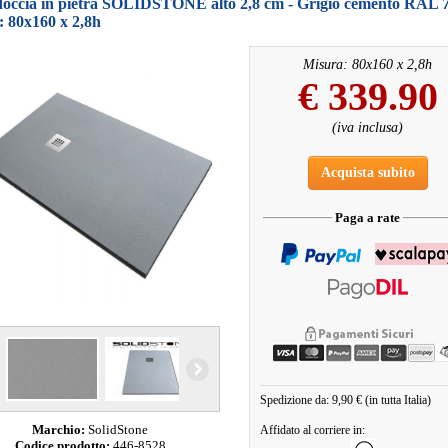
 doccia in pietra SOLIDSTONE alto 2,8 cm - Grigio cemento RAL 
: 80x160 x 2,8h
Misura: 80x160 x 2,8h
€
339.90
(iva inclusa)
Acquista subito
Paga a rate
Spedizione da: 9,90 € (in tutta Italia)
Marchio:
SolidStone
Affidato al corriere in:
Codice prodotto:
446-8528