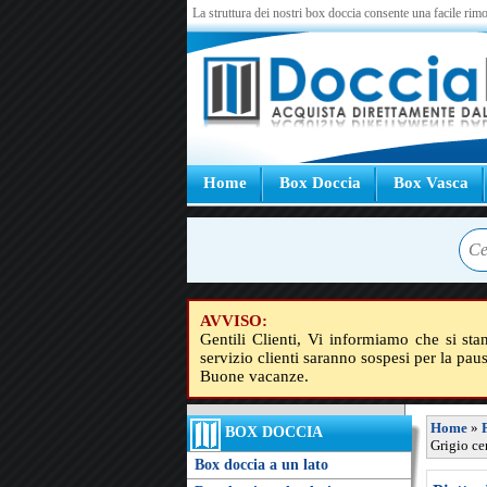
La struttura dei nostri box doccia consente una facile rimo
Home
Box Doccia
Box Vasca
AVVISO:
Gentili Clienti, Vi informiamo che si sta
servizio clienti saranno sospesi per la pau
Buone vacanze.
Home
»
BOX DOCCIA
Grigio c
Box doccia a un lato