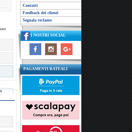
Contatti
Feedback dei clienti
Segnala reclamo
iaio
I NOSTRI SOCIAL
PAGAMENTI RATEALI
RA