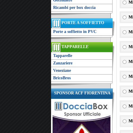
Gettoniere
Mi
Ricambi per box doccia
Mi
PORTE A SOFFIETTO
Porte a soffietto in PVC
Mi
TAPPARELLE
Mi
Tapparelle
Mi
Zanzariere
Veneziane
Mi
BricoBros
Mi
SPONSOR ACF FIORENTINA
Mi
Mi