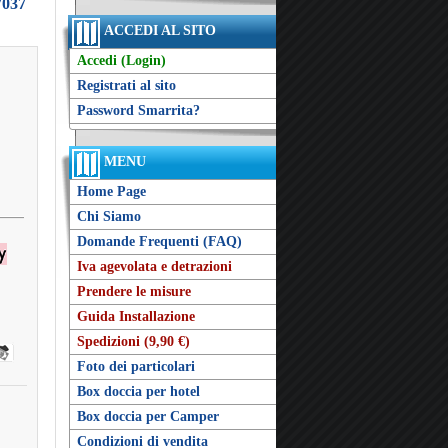
7037
ACCEDI AL SITO
Accedi (Login)
Registrati al sito
Password Smarrita?
MENU
Home Page
Chi Siamo
Domande Frequenti (FAQ)
Iva agevolata e detrazioni
Prendere le misure
Guida Installazione
Spedizioni (9,90 €)
Foto dei particolari
Box doccia per hotel
Box doccia per Camper
Condizioni di vendita