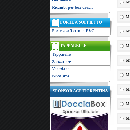
Gettoniere
Mi
Ricambi per box doccia
Mi
PORTE A SOFFIETTO
Porte a soffietto in PVC
Mi
TAPPARELLE
Mi
Tapparelle
Mi
Zanzariere
Veneziane
Mi
BricoBros
Mi
SPONSOR ACF FIORENTINA
Mi
Mi