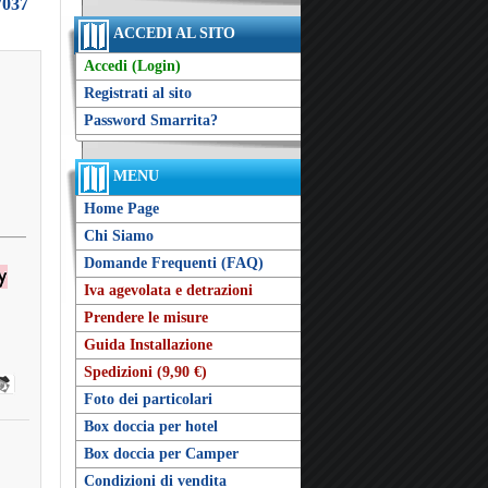
7037
ACCEDI AL SITO
Accedi (Login)
Registrati al sito
Password Smarrita?
MENU
Home Page
Chi Siamo
Domande Frequenti (FAQ)
Iva agevolata e detrazioni
Prendere le misure
Guida Installazione
Spedizioni (9,90 €)
Foto dei particolari
Box doccia per hotel
Box doccia per Camper
Condizioni di vendita