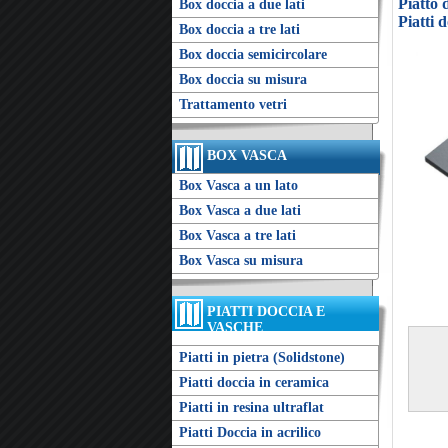
Piatto
Box doccia a due lati
Piatti 
Box doccia a tre lati
Box doccia semicircolare
Box doccia su misura
Trattamento vetri
BOX VASCA
Box Vasca a un lato
Box Vasca a due lati
Box Vasca a tre lati
Box Vasca su misura
PIATTI DOCCIA E
VASCHE
Piatti in pietra (Solidstone)
Piatti doccia in ceramica
Piatti in resina ultraflat
Piatti Doccia in acrilico