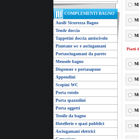
Mi
COMPLEMENTI BAGNO
Mi
Ausili Sicurezza Bagno
Tende doccia
Mi
Tappetini doccia antiscivolo
Piantane wc e asciugamani
Piatti 
Portasciugamani da parete
Mensole bagno
Mi
Dispenser e portasapone
Appendini
Mi
Scopini WC
Porta rotolo
Mi
Porta spazzolini
Porta oggetti
Mi
Tessile da bagno
Hotellerie e spazi pubblici
Mi
Asciugamani elettrici