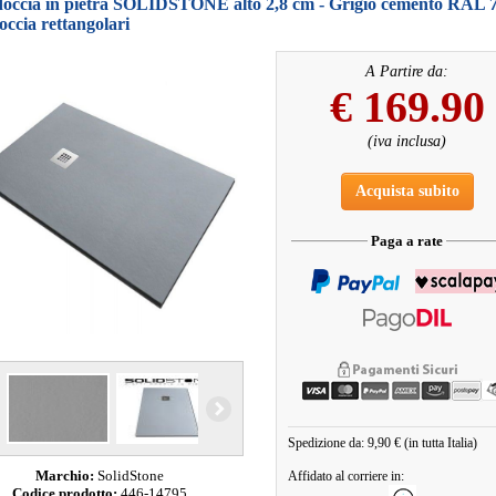
 doccia in pietra SOLIDSTONE alto 2,8 cm - Grigio cemento RAL 
doccia rettangolari
A Partire da:
€
169.90
(iva inclusa)
Acquista subito
Paga a rate
Spedizione da: 9,90 € (in tutta Italia)
Marchio:
SolidStone
Affidato al corriere in:
Codice prodotto:
446-14795