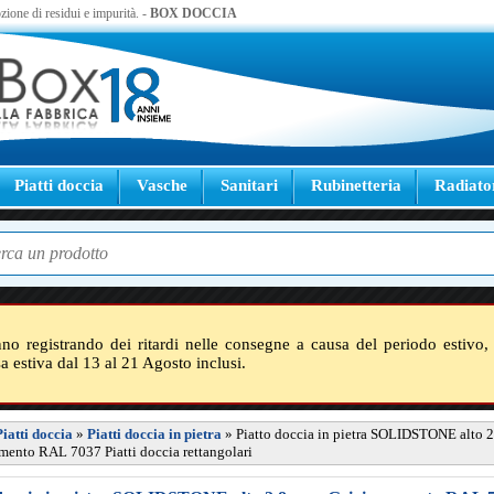
zione di residui e impurità. -
BOX DOCCIA
Piatti doccia
Vasche
Sanitari
Rubinetteria
Radiato
nno registrando dei ritardi nelle consegne a causa del periodo estivo, 
sa estiva dal 13 al 21 Agosto inclusi.
Piatti doccia
»
Piatti doccia in pietra
»
Piatto doccia in pietra SOLIDSTONE alto 2
mento RAL 7037 Piatti doccia rettangolari