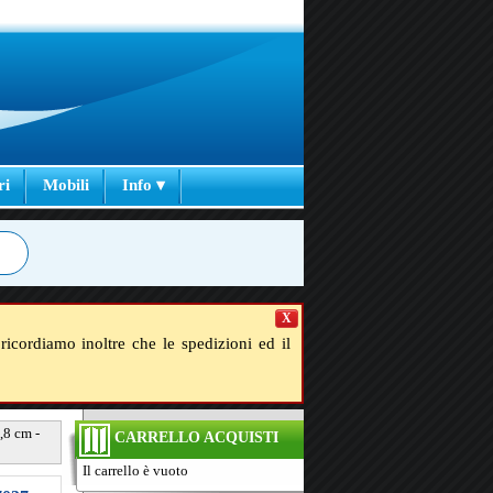
ri
Mobili
Info ▾
X
ricordiamo inoltre che le spedizioni ed il
,8 cm -
CARRELLO ACQUISTI
Il carrello è vuoto