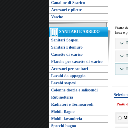
Canaline di Scarico
Accessori e pilette
Vasche
Piatto d
SANITARI E ARREDO
inox e p
Sanitari Sospesi
D
Sanitari Filomuro
Cassette di scarico
I
Placche per cassette di scarico
Accessori per sanitari
D
Lavabi da appoggio
Lavabi sospesi
Colonne doccia e saliscendi
Selezion
Rubinetteria
Piatti 
Radiatori e Termoarredi
Mobili Bagno
Mi
Mobili lavanderia
Specchi bagno