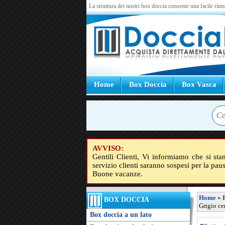
La struttura dei nostri box doccia consente una facile rimo
Home
Box Doccia
Box Vasca
AVVISO:
Gentili Clienti, Vi informiamo che si sta
servizio clienti saranno sospesi per la pau
Buone vacanze.
Home
»
BOX DOCCIA
Grigio ce
Box doccia a un lato