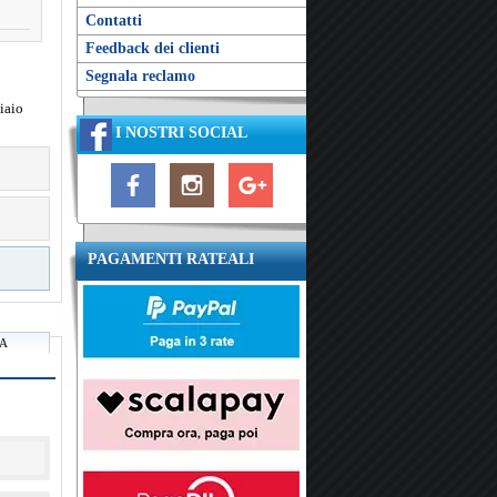
Contatti
Feedback dei clienti
Segnala reclamo
iaio
I NOSTRI SOCIAL
PAGAMENTI RATEALI
RA