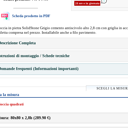
24 ore o in giornata
Scheda prodotto in PDF
occia in pietra SolidStone Grigio cemento antiscivolo alto 2,8 cm con griglia in acc
iletta compresa nel prezzo. Installabile anche a filo pavimento.
escrizione Completa
struzioni di montaggio / Schede tecniche
omande frequenti (Informazioni importanti)
SCEGLI LA MISU
a la misura
doccia quadrati
sura: 80x80 x 2,8h (
289.90 €
)