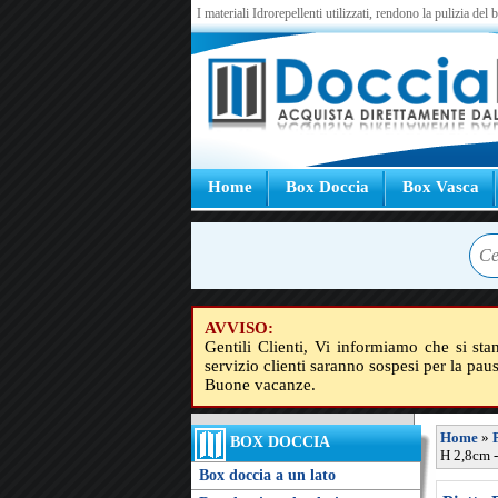
I materiali Idrorepellenti utilizzati, rendono la pulizia del
Home
Box Doccia
Box Vasca
AVVISO:
Gentili Clienti, Vi informiamo che si sta
servizio clienti saranno sospesi per la pau
Buone vacanze.
Home
»
BOX DOCCIA
H 2,8cm 
Box doccia a un lato