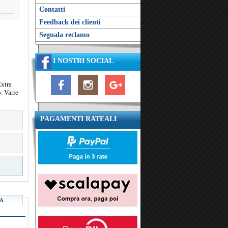
Contatti
Feedback dei clienti
Segnala reclamo
I NOSTRI SOCIAL
Extra
o. Varie
PAGAMENTI RATEALI
RA