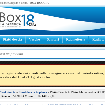
 box doccia rapida e sicura. -
BOX DOCCIA
Piatti doccia
Vasche
Sanitari
Rubinetteria
Radiato
nno registrando dei ritardi nelle consegne a causa del periodo estivo, 
sa estiva dal 13 al 21 Agosto inclusi.
Piatti doccia
»
Piatti doccia in pietra
»
Piatto Doccia in Pietra Marmoresina SOL
- Bianco RAL 9003 Misura: 100x140 x 2,8h