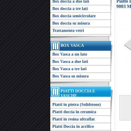
Piatto
Box doccia a due lati
9003 M
Box doccia a tre lati
Box doccia semicircolare
Box doccia su misura
Trattamento vetri
BOX VASCA
Box Vasca a un lato
Box Vasca a due lati
Box Vasca a tre lati
Box Vasca su misura
PIATTI DOCCIA E
VASCHE
Piatti in pietra (Solidstone)
Piatti doccia in ceramica
Piatti in resina ultraflat
Piatti Doccia in acrilico