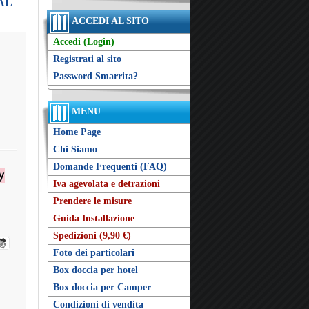
RAL
ACCEDI AL SITO
Accedi (Login)
Registrati al sito
Password Smarrita?
MENU
Home Page
Chi Siamo
Domande Frequenti (FAQ)
Iva agevolata e detrazioni
Prendere le misure
Guida Installazione
Spedizioni (9,90 €)
Foto dei particolari
Box doccia per hotel
Box doccia per Camper
Condizioni di vendita