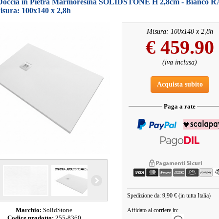
 Doccia in Pietra Marmoresina SOLIDSTONE H 2,8cm - Bianco 
isura: 100x140 x 2,8h
Misura: 100x140 x 2,8h
€
459.90
(iva inclusa)
Acquista subito
Paga a rate
Spedizione da: 9,90 € (in tutta Italia)
Marchio:
SolidStone
Affidato al corriere in:
Codice prodotto:
255-8360