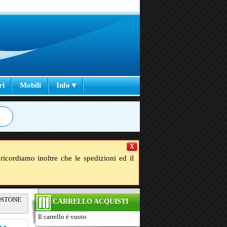
ri
Mobili
Info ▾
X
ricordiamo inoltre che le spedizioni ed il
IDSTONE
CARRELLO ACQUISTI
Il carrello è vuoto