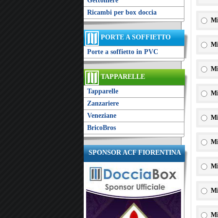
Gettoniere
Ricambi per box doccia
Mi
PORTE A SOFFIETTO
Mi
Porte a soffietto in PVC
Mi
TAPPARELLE
Tapparelle
Mi
Zanzariere
Veneziane
Mi
BricoBros
Mi
SPONSOR ACF FIORENTINA
Mi
Mi
Mi