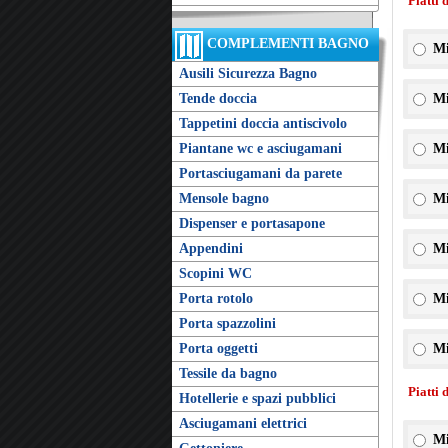
Piatti 
COMPLEMENTI BAGNO
Mi
Ausili Sicurezza Bagno
Tende doccia
Mi
Tappetini doccia antiscivolo
Piantane wc e asciugamani
Mi
Portasciugamani da parete
Mensole bagno
Mi
Dispenser e portasapone
Appendini
Mi
Scopini WC
Porta rotolo
Mi
Porta spazzolini
Porta oggetti
Mi
Tessile da bagno
Piatti 
Hotellerie e spazi pubblici
Asciugamani elettrici
Mi