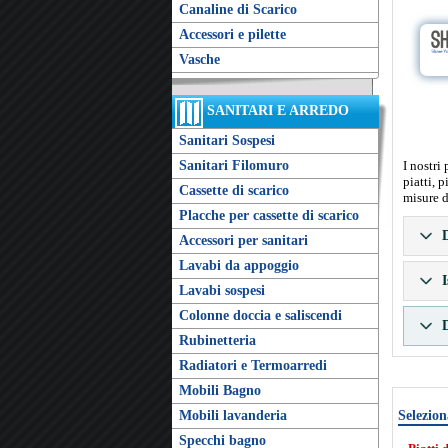
Canaline di Scarico
Accessori e pilette
Vasche
SANITARI E ARREDO
Sanitari Sospesi
Sanitari Filomuro
I nostri
piatti, 
Cassette di scarico
misure d
Placche per cassette di scarico
D
Accessori per sanitari
Lavabi da appoggio
I
Lavabi sospesi
Colonne doccia e saliscendi
D
Rubinetteria
Radiatori e Termoarredi
Mobili Bagno
Mobili lavanderia
Selezion
Specchi bagno