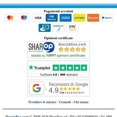
Pagamenti accettati
Opinioni certificate
Prendere le misure
-
Contatti
-
Chi siamo
DocciaBox.com
© 2008-2026 ShopNow srl - P.Iva 05216690650 - Tel. 089