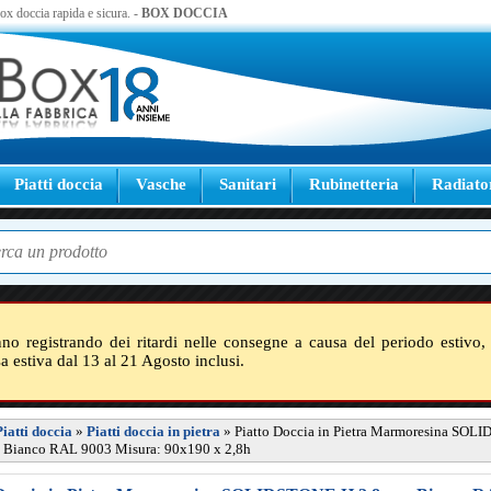
 box doccia rapida e sicura. -
BOX DOCCIA
Piatti doccia
Vasche
Sanitari
Rubinetteria
Radiato
nno registrando dei ritardi nelle consegne a causa del periodo estivo, 
sa estiva dal 13 al 21 Agosto inclusi.
Piatti doccia
»
Piatti doccia in pietra
»
Piatto Doccia in Pietra Marmoresina SOL
- Bianco RAL 9003 Misura: 90x190 x 2,8h