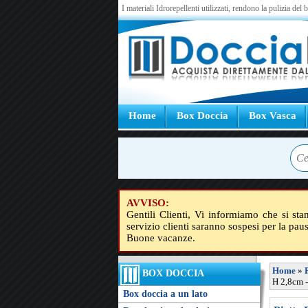
I materiali Idrorepellenti utilizzati, rendono la pulizia del
Home
Box Doccia
Box Vasca
AVVISO:
Gentili Clienti, Vi informiamo che si sta
servizio clienti saranno sospesi per la pau
Buone vacanze.
Home
»
BOX DOCCIA
H 2,8cm 
Box doccia a un lato