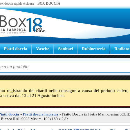
 box doccia rapida e sicura. -
BOX DOCCIA
Piatti doccia
Vasche
Sanitari
Rubinetteria
Radiato
nno registrando dei ritardi nelle consegne a causa del periodo estivo, 
sa estiva dal 13 al 21 Agosto inclusi.
Piatti doccia
»
Piatti doccia in pietra
»
Piatto Doccia in Pietra Marmoresina SOL
- Bianco RAL 9003 Misura: 100x160 x 2,8h