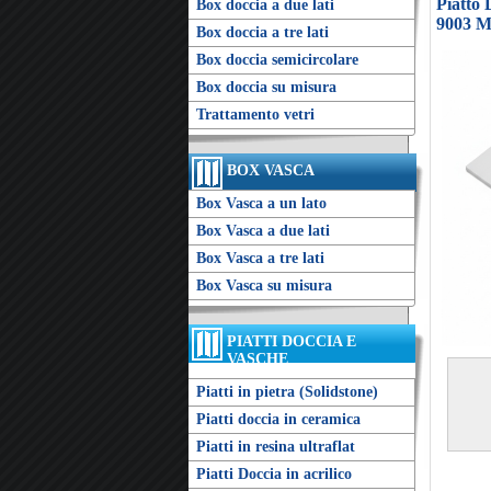
Piatto
Box doccia a due lati
9003 M
Box doccia a tre lati
Box doccia semicircolare
Box doccia su misura
Trattamento vetri
BOX VASCA
Box Vasca a un lato
Box Vasca a due lati
Box Vasca a tre lati
Box Vasca su misura
PIATTI DOCCIA E
VASCHE
Piatti in pietra (Solidstone)
Piatti doccia in ceramica
Piatti in resina ultraflat
Piatti Doccia in acrilico