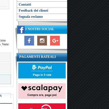
Contatti
Feedback dei clienti
Segnala reclamo
I NOSTRI SOCIAL
Extra
o. Varie
PAGAMENTI RATEALI
RA