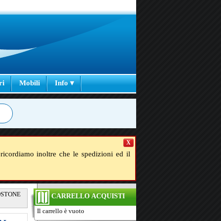
ri
Mobili
Info ▾
X
ricordiamo inoltre che le spedizioni ed il
IDSTONE
CARRELLO ACQUISTI
Il carrello è vuoto