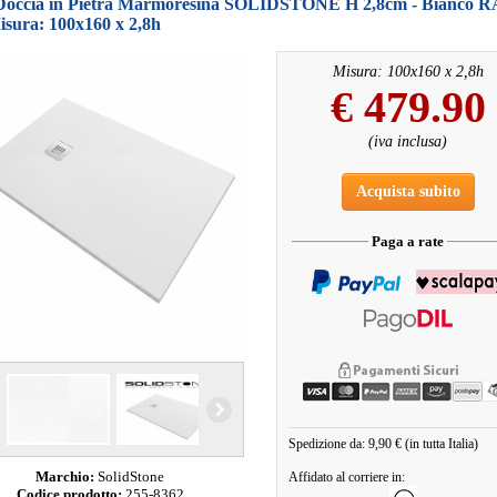
 Doccia in Pietra Marmoresina SOLIDSTONE H 2,8cm - Bianco 
isura: 100x160 x 2,8h
Misura: 100x160 x 2,8h
€
479.90
(iva inclusa)
Acquista subito
Paga a rate
Spedizione da: 9,90 € (in tutta Italia)
Marchio:
SolidStone
Affidato al corriere in:
Codice prodotto:
255-8362