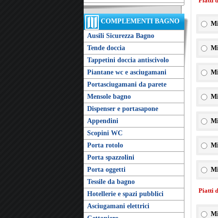
Piatti 
COMPLEMENTI BAGNO
Mi
Ausili Sicurezza Bagno
Tende doccia
Mi
Tappetini doccia antiscivolo
Piantane wc e asciugamani
Mi
Portasciugamani da parete
Mensole bagno
Mi
Dispenser e portasapone
Appendini
Mi
Scopini WC
Porta rotolo
Mi
Porta spazzolini
Porta oggetti
Mi
Tessile da bagno
Piatti 
Hotellerie e spazi pubblici
Asciugamani elettrici
Mi