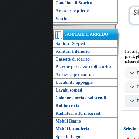
Canaline di Scarico
Accessori e pilette
Vasche
SANITARI E ARREDO
Sanitari Sospesi
Sanitari Filomuro
I nostri
piatti, 
Cassette di scarico
misure d
Placche per cassette di scarico
D
Accessori per sanitari
Lavabi da appoggio
I
Lavabi sospesi
Colonne doccia e saliscendi
D
Rubinetteria
Radiatori e Termoarredi
Mobili Bagno
Mobili lavanderia
Selezion
Specchi bagno