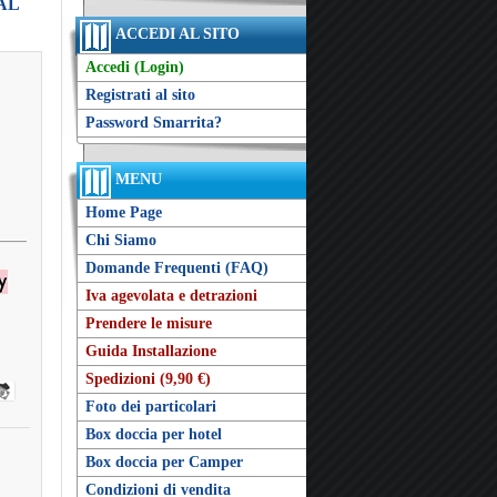
RAL
ACCEDI AL SITO
Accedi (Login)
Registrati al sito
Password Smarrita?
MENU
Home Page
Chi Siamo
Domande Frequenti (FAQ)
Iva agevolata e detrazioni
Prendere le misure
Guida Installazione
Spedizioni (9,90 €)
Foto dei particolari
Box doccia per hotel
Box doccia per Camper
Condizioni di vendita