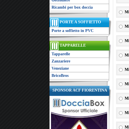
Gettoniere
Ricambi per box doccia
Mi
PORTE A SOFFIETTO
Mi
Porte a soffietto in PVC
Mi
TAPPARELLE
Tapparelle
Mi
Zanzariere
Veneziane
Mi
BricoBros
Mi
SPONSOR ACF FIORENTINA
Mi
Mi
Mi