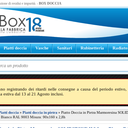
zione di residui e impurità. -
BOX DOCCIA
Piatti doccia
Vasche
Sanitari
Rubinetteria
Radiato
nno registrando dei ritardi nelle consegne a causa del periodo estivo, 
sa estiva dal 13 al 21 Agosto inclusi.
Piatti doccia
»
Piatti doccia in pietra
»
Piatto Doccia in Pietra Marmoresina SOL
- Bianco RAL 9003 Misura: 90x160 x 2,8h