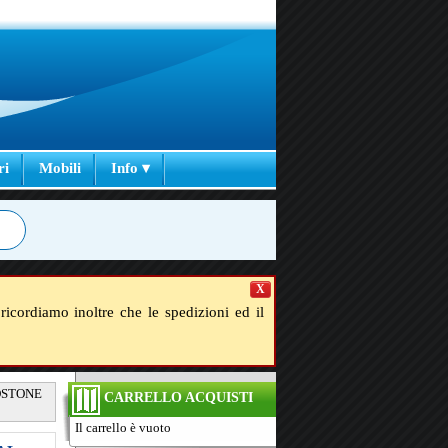
ri
Mobili
Info ▾
X
ricordiamo inoltre che le spedizioni ed il
IDSTONE
CARRELLO ACQUISTI
Il carrello è vuoto