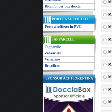
Gettoniere
Mi
Ricambi per box doccia
Mi
PORTE A SOFFIETTO
Porte a soffietto in PVC
Mi
TAPPARELLE
Mi
Tapparelle
Mi
Zanzariere
Veneziane
Mi
BricoBros
Mi
SPONSOR ACF FIORENTINA
Mi
Mi