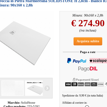
 Doccia in Pietra Marmoresina SOLIDSTONE H 2,8cm - Bianco 
isura: 90x160 x 2,8h
Misura: 90x160 x 2,8h
€
274.90
(iva inclusa)
Acquista subito
Paga a rate
Spedizione da: 9,90 € (in tutta Italia)
Marchio:
SolidStone
Affidato al corriere in:
Codice prodotto:
255-5292