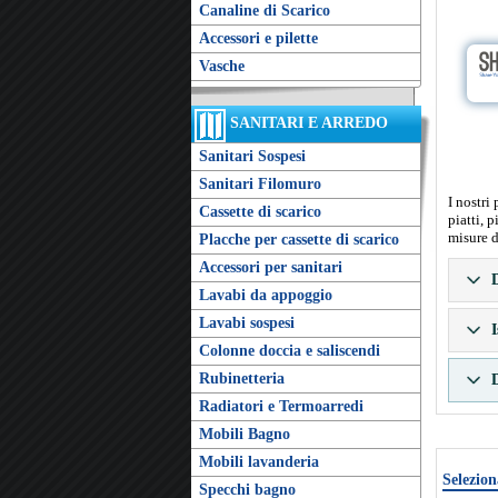
Canaline di Scarico
Accessori e pilette
Vasche
SANITARI E ARREDO
Sanitari Sospesi
Sanitari Filomuro
I nostri
Cassette di scarico
piatti, 
misure d
Placche per cassette di scarico
Accessori per sanitari
D
Lavabi da appoggio
Lavabi sospesi
I
Colonne doccia e saliscendi
Rubinetteria
D
Radiatori e Termoarredi
Mobili Bagno
Mobili lavanderia
Selezion
Specchi bagno