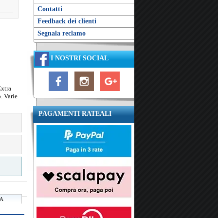
Contatti
Feedback dei clienti
Segnala reclamo
I NOSTRI SOCIAL
Extra
o. Varie
PAGAMENTI RATEALI
RA