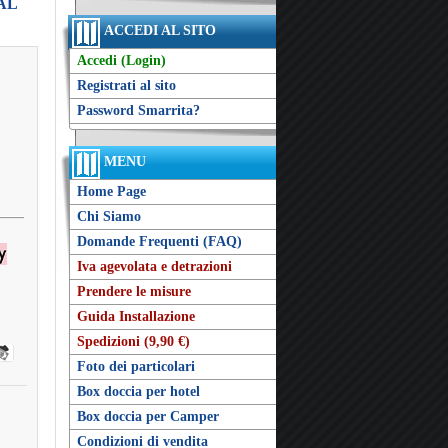
RAL
ACCEDI AL SITO
Accedi (Login)
Registrati al sito
Password Smarrita?
MENU
Home Page
Chi Siamo
Domande Frequenti (FAQ)
Iva agevolata e detrazioni
Prendere le misure
Guida Installazione
Spedizioni (9,90 €)
Foto dei particolari
Box doccia per hotel
Box doccia per Camper
Condizioni di vendita