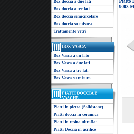
Piatto
Box doccia a due lati
9003 M
Box doccia a tre lati
Box doccia semicircolare
Box doccia su misura
Trattamento vetri
BOX VASCA
Box Vasca a un lato
Box Vasca a due lati
Box Vasca a tre lati
Box Vasca su misura
PIATTI DOCCIA E
VASCHE
Piatti in pietra (Solidstone)
Piatti doccia in ceramica
Piatti in resina ultraflat
Piatti Doccia in acrilico