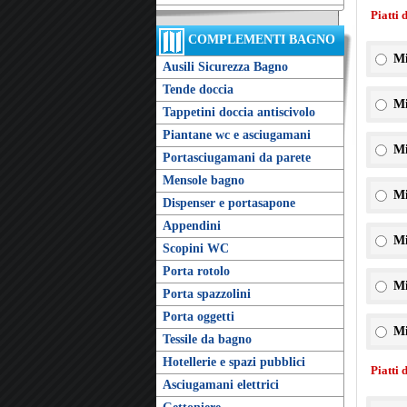
Piatti 
COMPLEMENTI BAGNO
Mi
Ausili Sicurezza Bagno
Tende doccia
Mi
Tappetini doccia antiscivolo
Piantane wc e asciugamani
Mi
Portasciugamani da parete
Mensole bagno
Mi
Dispenser e portasapone
Appendini
Mi
Scopini WC
Porta rotolo
Mi
Porta spazzolini
Porta oggetti
Mi
Tessile da bagno
Hotellerie e spazi pubblici
Piatti 
Asciugamani elettrici