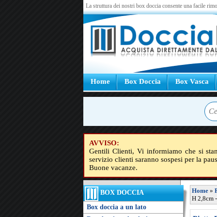
La struttura dei nostri box doccia consente una facile rimo
Home
Box Doccia
Box Vasca
AVVISO:
Gentili Clienti, Vi informiamo che si sta
servizio clienti saranno sospesi per la pau
Buone vacanze.
Home
»
BOX DOCCIA
H 2,8cm 
Box doccia a un lato