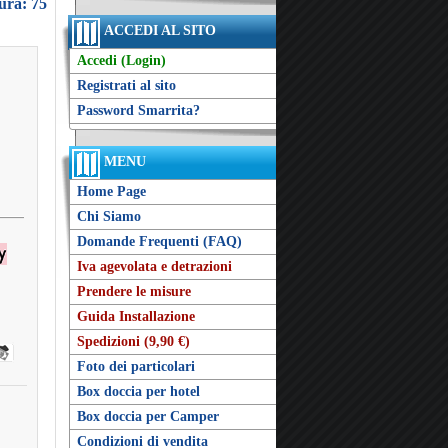
ura: 75
ACCEDI AL SITO
Accedi (Login)
Registrati al sito
Password Smarrita?
MENU
Home Page
Chi Siamo
Domande Frequenti (FAQ)
Iva agevolata e detrazioni
Prendere le misure
Guida Installazione
Spedizioni (9,90 €)
Foto dei particolari
Box doccia per hotel
Box doccia per Camper
Condizioni di vendita