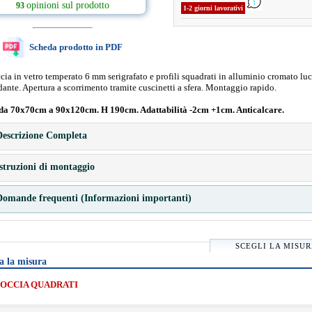
opinioni sul prodotto
93
1-2 giorni lavorativi
Scheda prodotto in PDF
ia in vetro temperato 6 mm serigrafato e profili squadrati in alluminio cromato lu
dante. Apertura a scorrimento tramite cuscinetti a sfera. Montaggio rapido.
da 70x70cm a 90x120cm. H 190cm. Adattabilità -2cm +1cm. Anticalcare.
escrizione Completa
struzioni di montaggio
omande frequenti (Informazioni importanti)
SCEGLI LA MISU
a la misura
OCCIA QUADRATI