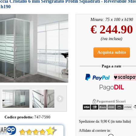
cia Cristallo 6 mm Serigrafato Profili Squadrati - Reversibile Mis
 h190
Misura: 75 x 100 x h190
€
244.90
(iva inclusa)
Acquista subito
Paga a rate
Codice prodotto:
747-7590
Spedizione da: 9,90 € (in tutta Italia)
Affidato al corriere in: