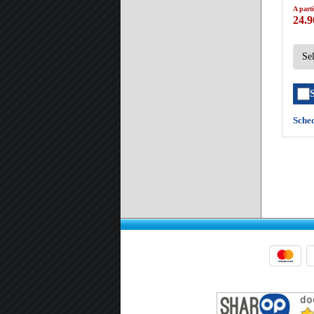
A parti
24.9
Sche