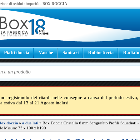
zione di residui e impurità. -
BOX DOCCIA
Piatti doccia
Vasche
Sanitari
Rubinetteria
Radiato
nno registrando dei ritardi nelle consegne a causa del periodo estivo, 
sa estiva dal 13 al 21 Agosto inclusi.
Box doccia
»
a due lati
»
Box Doccia Cristallo 6 mm Serigrafato Profili Squadrati -
le Misura: 75 x 100 x h190