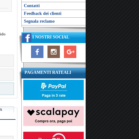
Contatti
Feedback dei clienti
Segnala reclamo
cido
I NOSTRI SOCIAL
PAGAMENTI RATEALI
RA