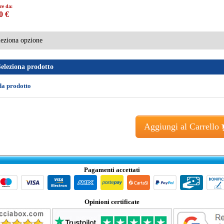
re da:
0 €
Seleziona prodotto
da prodotto
Aggiungi al Carrello
Pagamenti accettati
Opinioni certificate