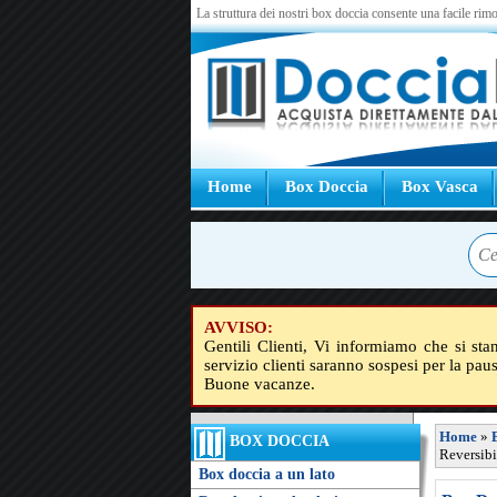
La struttura dei nostri box doccia consente una facile rimo
Home
Box Doccia
Box Vasca
AVVISO:
Gentili Clienti, Vi informiamo che si sta
servizio clienti saranno sospesi per la pau
Buone vacanze.
Home
»
BOX DOCCIA
Reversibi
Box doccia a un lato