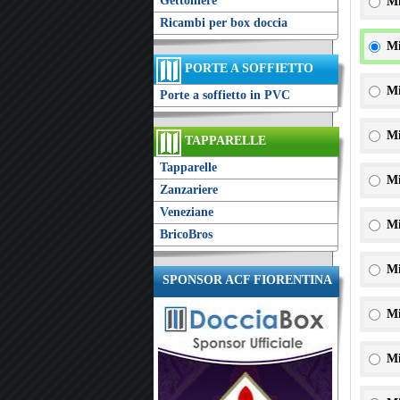
Gettoniere
Mi
Ricambi per box doccia
Mi
PORTE A SOFFIETTO
Mi
Porte a soffietto in PVC
Mi
TAPPARELLE
Tapparelle
Mi
Zanzariere
Veneziane
Mi
BricoBros
Mi
SPONSOR ACF FIORENTINA
Mi
Mi