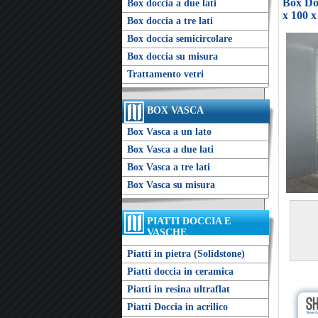
Box Doc
Box doccia a due lati
x 100 x
Box doccia a tre lati
Box doccia semicircolare
Box doccia su misura
Trattamento vetri
BOX VASCA
Box Vasca a un lato
Box Vasca a due lati
Box Vasca a tre lati
Box Vasca su misura
PIATTI DOCCIA E
VASCHE
Piatti in pietra (Solidstone)
Piatti doccia in ceramica
Piatti in resina ultraflat
Piatti Doccia in acrilico