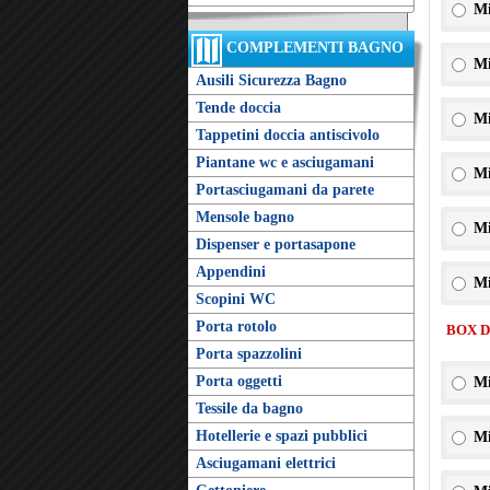
Mi
COMPLEMENTI BAGNO
Mi
Ausili Sicurezza Bagno
Tende doccia
Mi
Tappetini doccia antiscivolo
Piantane wc e asciugamani
Mi
Portasciugamani da parete
Mensole bagno
Mi
Dispenser e portasapone
Appendini
Mi
Scopini WC
Porta rotolo
BOX 
Porta spazzolini
Porta oggetti
Mi
Tessile da bagno
Hotellerie e spazi pubblici
Mi
Asciugamani elettrici