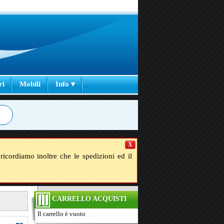
ri
Mobili
Info ▾
X
ricordiamo inoltre che le spedizioni ed il
CARRELLO ACQUISTI
Il carrello è vuoto