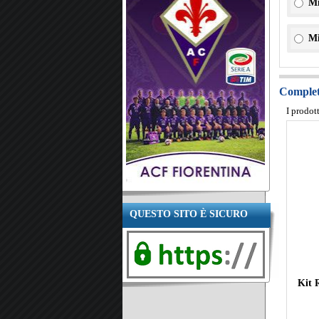
Mi
Mi
Completa
I prodot
QUESTO SITO È SICURO
Kit 