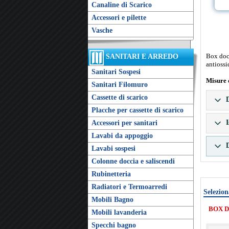
Canaline di Scarico
Accessori e pilette
Vasche
Box docc
SANITARI E ARREDO
antiossi
Sanitari Sospesi
Misure 
Sanitari Filomuro
Cassette di scarico
D
Placche per cassette di scarico
I
Accessori per sanitari
Lavabi da appoggio
D
Lavabi sospesi
Colonne doccia e saliscendi
Rubinetteria
Radiatori e Termoarredi
Selezion
Mobili Bagno
BOX D
Mobili lavanderia
Specchi bagno