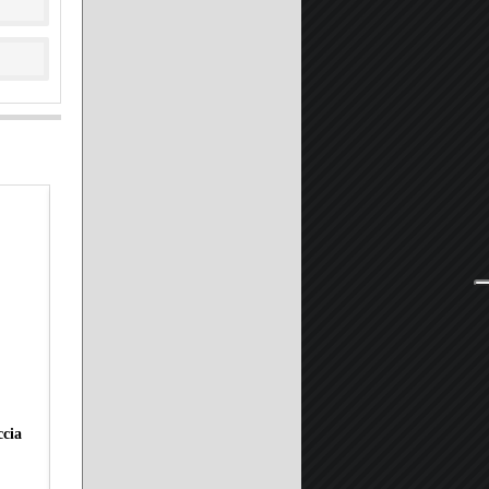
ccia
Piatto Doccia in Pietra Marmoresina SOLIDSTONE H 2,8cm -