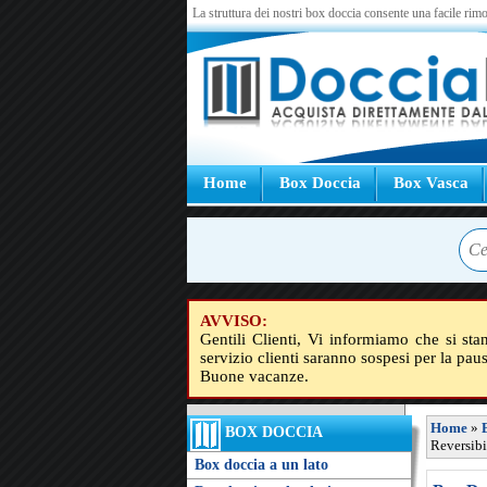
La struttura dei nostri box doccia consente una facile rimo
Home
Box Doccia
Box Vasca
AVVISO:
Gentili Clienti, Vi informiamo che si sta
servizio clienti saranno sospesi per la pau
Buone vacanze.
Home
»
BOX DOCCIA
Reversibi
Box doccia a un lato