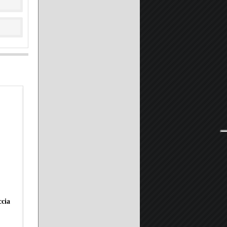
ccia
Piatto Doccia in Pietra Marmoresina SOLIDSTONE H 2,8cm -