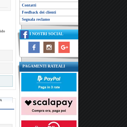
Contatti
Feedback dei clienti
Segnala reclamo
cido
I NOSTRI SOCIAL
PAGAMENTI RATEALI
RA