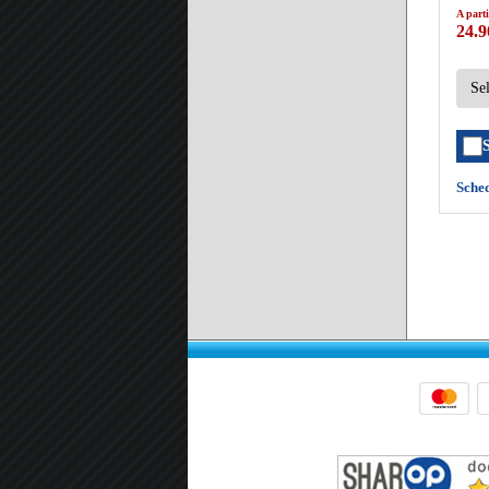
A parti
24.9
Sche