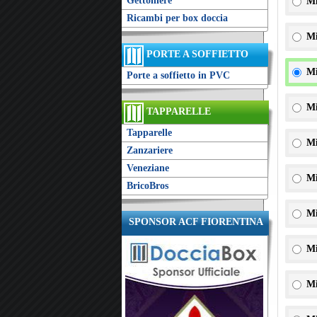
Gettoniere
Mi
Ricambi per box doccia
Mi
PORTE A SOFFIETTO
Mi
Porte a soffietto in PVC
Mi
TAPPARELLE
Tapparelle
Mi
Zanzariere
Veneziane
Mi
BricoBros
Mi
SPONSOR ACF FIORENTINA
Mi
Mi