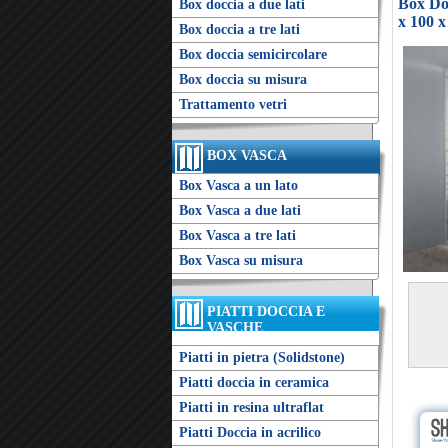
Box Doc
Box doccia a due lati
x 100 x
Box doccia a tre lati
Box doccia semicircolare
Box doccia su misura
Trattamento vetri
BOX VASCA
Box Vasca a un lato
Box Vasca a due lati
Box Vasca a tre lati
Box Vasca su misura
PIATTI DOCCIA E
VASCHE
Piatti in pietra (Solidstone)
Piatti doccia in ceramica
Piatti in resina ultraflat
Piatti Doccia in acrilico