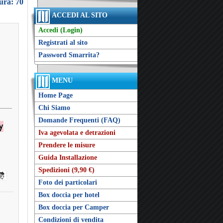
ura: 70
ACCEDI AL SITO
Accedi (Login)
Registrati al sito
Password Smarrita?
MENU
Home Page
Chi Siamo
Domande Frequenti (FAQ)
Iva agevolata e detrazioni
Prendere le misure
Guida Installazione
Spedizioni (9,90 €)
Foto dei particolari
Box doccia per hotel
Box doccia per Camper
Condizioni di vendita