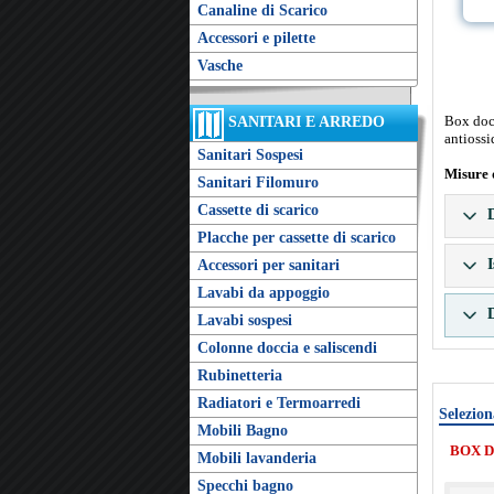
Canaline di Scarico
Accessori e pilette
Vasche
Box docc
SANITARI E ARREDO
antiossi
Sanitari Sospesi
Misure 
Sanitari Filomuro
Cassette di scarico
D
Placche per cassette di scarico
I
Accessori per sanitari
Lavabi da appoggio
D
Lavabi sospesi
Colonne doccia e saliscendi
Rubinetteria
Radiatori e Termoarredi
Selezion
Mobili Bagno
BOX D
Mobili lavanderia
Specchi bagno