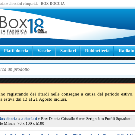
zione di residui e impurità. -
BOX DOCCIA
Piatti doccia
Vasche
Sanitari
Rubinetteria
Radiato
nno registrando dei ritardi nelle consegne a causa del periodo estivo, 
sa estiva dal 13 al 21 Agosto inclusi.
Box doccia
»
a due lati
»
Box Doccia Cristallo 6 mm Serigrafato Profili Squadrati -
le Misura: 70 x 100 x h190