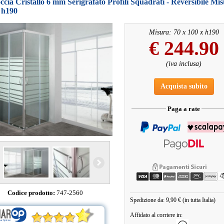
cia Cristallo 6 mm Serigrafato Profili Squadrati - Reversibile Mis
 h190
Misura: 70 x 100 x h190
€
244.90
(iva inclusa)
Acquista subito
Paga a rate
Codice prodotto:
747-2560
Spedizione da: 9,90 € (in tutta Italia)
Affidato al corriere in: