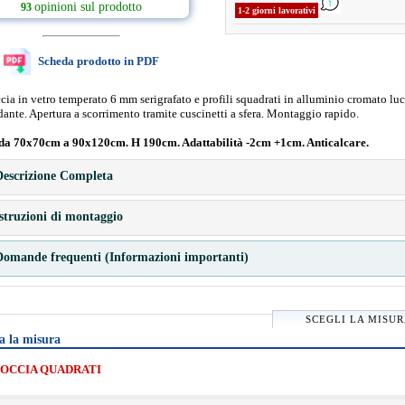
opinioni sul prodotto
93
1-2 giorni lavorativi
Scheda prodotto in PDF
ia in vetro temperato 6 mm serigrafato e profili squadrati in alluminio cromato lu
dante. Apertura a scorrimento tramite cuscinetti a sfera. Montaggio rapido.
da 70x70cm a 90x120cm. H 190cm. Adattabilità -2cm +1cm. Anticalcare.
escrizione Completa
struzioni di montaggio
omande frequenti (Informazioni importanti)
SCEGLI LA MISU
a la misura
OCCIA QUADRATI