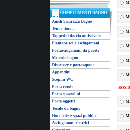
Mi
COMPLEMENTI BAGNO
Mi
Ausili Sicurezza Bagno
Tende doccia
Mi
Tappetini doccia antiscivolo
Piantane wc e asciugamani
Mi
Portasciugamani da parete
Mensole bagno
Mi
Dispenser e portasapone
Appendini
Mi
Scopini WC
Porta rotolo
BOX 
Porta spazzolini
Porta oggetti
Mi
Tessile da bagno
Hotellerie e spazi pubblici
Mi
Asciugamani elettrici