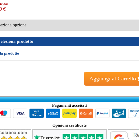
re da:
0 €
Seleziona prodotto
da prodotto
Aggiungi al Carrello
Pagamenti accettati
Opinioni certificate