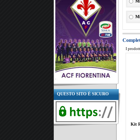
Mi
Mi
Completa
I prodot
QUESTO SITO È SICURO
Kit 