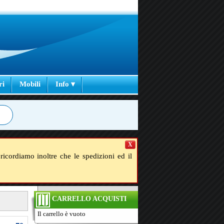
ri
Mobili
Info ▾
X
ricordiamo inoltre che le spedizioni ed il
CARRELLO ACQUISTI
Il carrello è vuoto