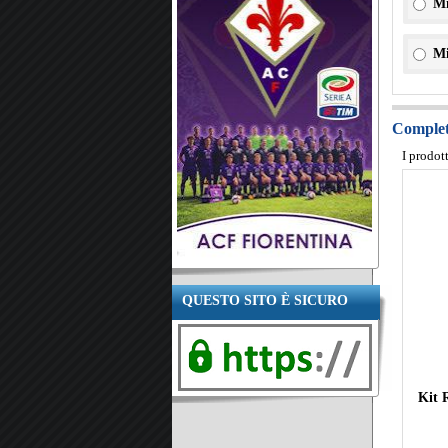
Mi
Mi
Completa
I prodot
QUESTO SITO È SICURO
Kit 