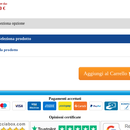
re da:
0 €
Seleziona prodotto
da prodotto
Aggiungi al Carrello
Pagamenti accettati
Opinioni certificate