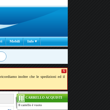
ri
Mobili
Info ▾
X
ricordiamo inoltre che le spedizioni ed il
CARRELLO ACQUISTI
Il carrello è vuoto