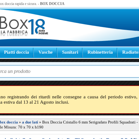
 box doccia rapida e sicura. -
BOX DOCCIA
Piatti doccia
Vasche
Sanitari
Rubinetteria
Radiato
nno registrando dei ritardi nelle consegne a causa del periodo estivo, 
sa estiva dal 13 al 21 Agosto inclusi.
Box doccia
»
a due lati
»
Box Doccia Cristallo 6 mm Serigrafato Profili Squadrati -
le Misura: 70 x 70 x h190