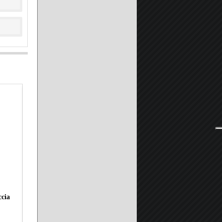
ccia
Piatto Doccia in Pietra Marmoresina SOLIDSTONE H 2,8cm -