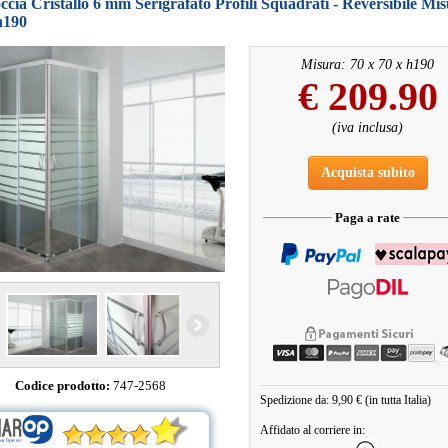
cia Cristallo 6 mm Serigrafato Profili Squadrati - Reversibile Mis
h190
Misura: 70 x 70 x h190
€
209.90
(iva inclusa)
Acquista subito
Paga a rate
Codice prodotto:
747-2568
Spedizione da: 9,90 € (in tutta Italia)
Affidato al corriere in: