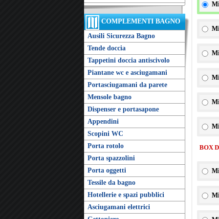
Mi
COMPLEMENTI BAGNO
Mi
Ausili Sicurezza Bagno
Tende doccia
Mi
Tappetini doccia antiscivolo
Piantane wc e asciugamani
Mi
Portasciugamani da parete
Mensole bagno
Mi
Dispenser e portasapone
Appendini
Mi
Scopini WC
Porta rotolo
BOX 
Porta spazzolini
Porta oggetti
Mi
Tessile da bagno
Hotellerie e spazi pubblici
Mi
Asciugamani elettrici