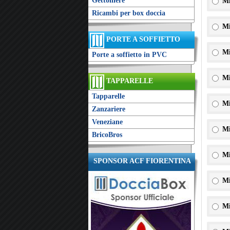
Gettoniere
Mi
Ricambi per box doccia
Mi
PORTE A SOFFIETTO
Mi
Porte a soffietto in PVC
Mi
TAPPARELLE
Tapparelle
Mi
Zanzariere
Veneziane
Mi
BricoBros
Mi
SPONSOR ACF FIORENTINA
Mi
Mi