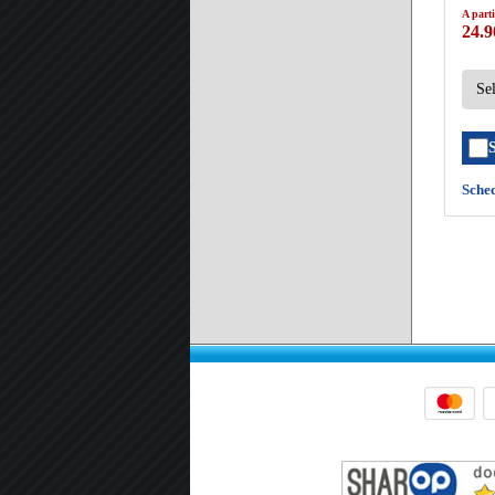
A parti
24.9
Sche