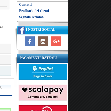
Contatti
Feedback dei clienti
Segnala reclamo
cido
I NOSTRI SOCIAL
PAGAMENTI RATEALI
RA