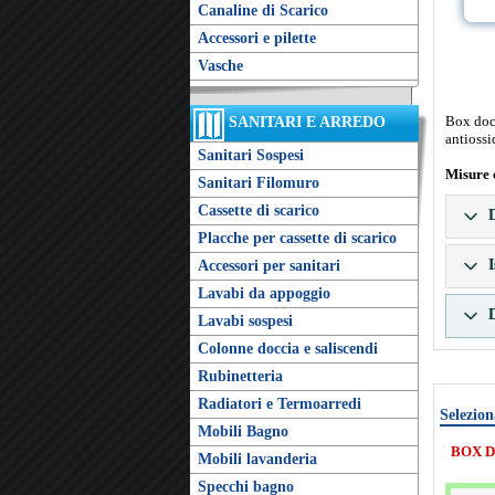
Canaline di Scarico
Accessori e pilette
Vasche
Box docc
SANITARI E ARREDO
antiossi
Sanitari Sospesi
Misure 
Sanitari Filomuro
Cassette di scarico
D
Placche per cassette di scarico
I
Accessori per sanitari
Lavabi da appoggio
D
Lavabi sospesi
Colonne doccia e saliscendi
Rubinetteria
Radiatori e Termoarredi
Selezion
Mobili Bagno
BOX D
Mobili lavanderia
Specchi bagno