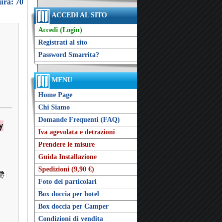
ura: 70
ACCEDI AL SITO
Accedi (Login)
Registrati al sito
Password Smarrita?
MENU
Home Page
Chi Siamo
Domande Frequenti (FAQ)
Iva agevolata e detrazioni
Prendere le misure
Guida Installazione
Spedizioni (9,90 €)
Foto dei particolari
Box doccia per hotel
Box doccia per Camper
Condizioni di vendita