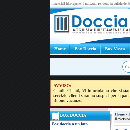
I materiali Idrorepellenti utilizzati, rendono la pulizia del
Home
Box Doccia
Box Vasca
AVVISO:
Gentili Clienti, Vi informiamo che si sta
servizio clienti saranno sospesi per la pau
Buone vacanze.
Home
»
BOX DOCCIA
Reversibi
Box doccia a un lato