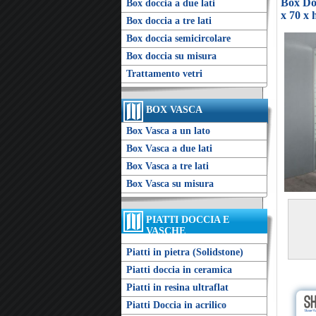
Box Doc
Box doccia a due lati
x 70 x 
Box doccia a tre lati
Box doccia semicircolare
Box doccia su misura
Trattamento vetri
BOX VASCA
Box Vasca a un lato
Box Vasca a due lati
Box Vasca a tre lati
Box Vasca su misura
PIATTI DOCCIA E
VASCHE
Piatti in pietra (Solidstone)
Piatti doccia in ceramica
Piatti in resina ultraflat
Piatti Doccia in acrilico