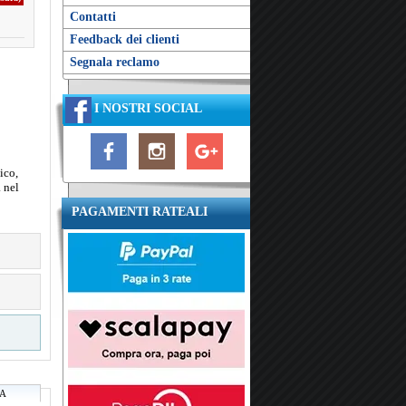
Contatti
Feedback dei clienti
Segnala reclamo
I NOSTRI SOCIAL
ico,
a nel
PAGAMENTI RATEALI
RA