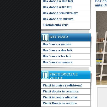
Box doc
Box doccia a due lati
anta) M
Box doccia a tre lati
Box doccia semicircolare
Box doccia su misura
Trattamento vetri
BOX VASCA
Box Vasca a un lato
Box Vasca a due lati
Box Vasca a tre lati
Box Vasca su misura
PIATTI DOCCIA E
VASCHE
Piatti in pietra (Solidstone)
Piatti doccia in ceramica
Piatti in resina ultraflat
Piatti Doccia in acrilico