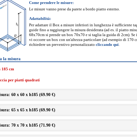
Come prendere le misure:
Le misure vanno prese da parete a bordo piatto esterno.
Adattabilità:
Per adattare il Box a misure inferiori in lunghezza è sufficiente ta
guide fino a raggiungere la misura desiderata (ad es. il piatto mis
68x70cm si prende un box 70x70 e si taglia la guida di 2cm). Se 
vi occorre un box con un'altezza particolare (ad esempio di 170 
richiedere un preventivo personalizzato
cliccando qui
.
a la misura
a 185 cm
cia per piatti quadrati
sura: 60 x 60 x h185 (
69.90 €
)
sura: 65 x 65 x h185 (
69.90 €
)
sura: 70 x 70 x h185 (
71.90 €
)