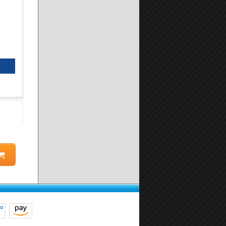
Kit Installazione Box doccia
A partire da:
19.90 €
Seleziona prodotto
Scheda prodotto