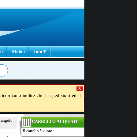
ri
Mobili
Info ▾
X
ricordiamo inoltre che le spedizioni ed il
d angolo
CARRELLO ACQUISTI
Il carrello è vuoto