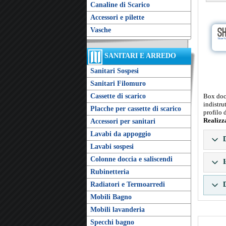
Canaline di Scarico
Accessori e pilette
Vasche
SANITARI E ARREDO
Sanitari Sospesi
Sanitari Filomuro
Box docc
Cassette di scarico
indistru
Placche per cassette di scarico
profilo 
Realizz
Accessori per sanitari
Lavabi da appoggio
D
Lavabi sospesi
Colonne doccia e saliscendi
I
Rubinetteria
D
Radiatori e Termoarredi
Mobili Bagno
Mobili lavanderia
Specchi bagno