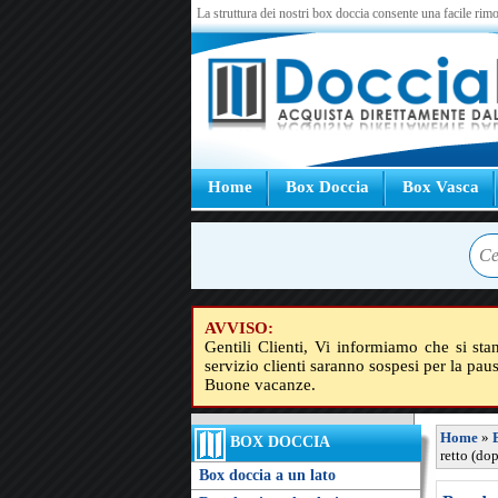
La struttura dei nostri box doccia consente una facile rimo
Home
Box Doccia
Box Vasca
AVVISO:
Gentili Clienti, Vi informiamo che si sta
servizio clienti saranno sospesi per la pau
Buone vacanze.
Home
»
BOX DOCCIA
retto (do
Box doccia a un lato