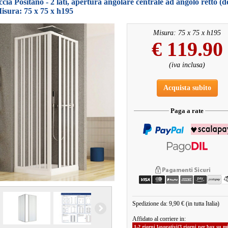
cia Positano - 2 lati, apertura angolare centrale ad angolo retto (
isura: 75 x 75 x h195
Misura: 75 x 75 x h195
€
119.90
(iva inclusa)
Acquista subito
Paga a rate
Spedizione da: 9,90 € (in tutta Italia)
Affidato al corriere in:
1-2 giorni lavorativi(3 giorni per box su m