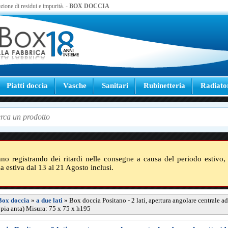
zione di residui e impurità. -
BOX DOCCIA
Piatti doccia
Vasche
Sanitari
Rubinetteria
Radiato
nno registrando dei ritardi nelle consegne a causa del periodo estivo, 
sa estiva dal 13 al 21 Agosto inclusi.
Box doccia
»
a due lati
»
Box doccia Positano - 2 lati, apertura angolare centrale a
ppia anta) Misura: 75 x 75 x h195