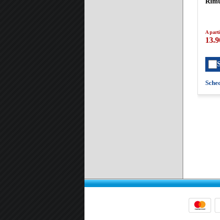
Rimu
A parti
13.9
Sche