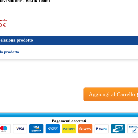
ovi silicone - Bostik 100ml
re da:
0 €
Seleziona prodotto
da prodotto
Aggiungi al Carrello
Pagamenti accettati