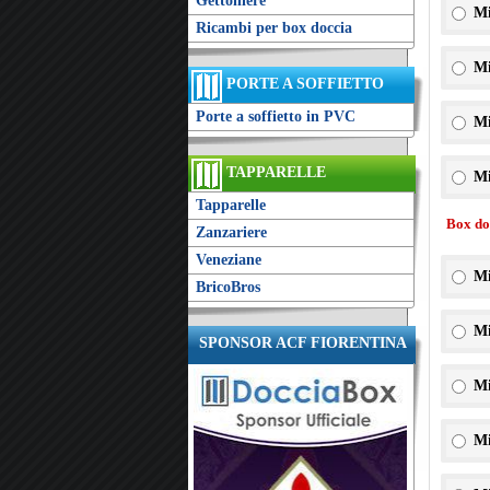
Gettoniere
Mi
Ricambi per box doccia
Mi
PORTE A SOFFIETTO
Porte a soffietto in PVC
Mi
TAPPARELLE
Mi
Tapparelle
Box doc
Zanzariere
Veneziane
Mi
BricoBros
Mi
SPONSOR ACF FIORENTINA
Mi
Mi