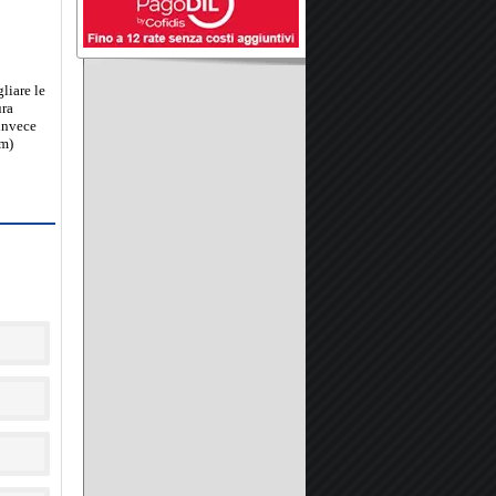
gliare le
ura
invece
cm)