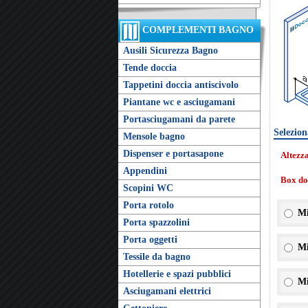
COMPLEMENTI BAGNO
Ausili Sicurezza Bagno
Tende doccia
Tappetini doccia antiscivolo
Piantane wc e asciugamani
Portasciugamani da parete
Selezion
Mensole bagno
Dispenser e portasapone
Altezz
Appendini
Box doc
Scopini WC
Porta rotolo
Mi
Porta spazzolini
Porta oggetti
Mi
Tessile da bagno
Hotellerie e spazi pubblici
Mi
Asciugamani elettrici