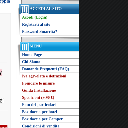
doppia
ACCEDI AL SITO
Accedi (Login)
Registrati al sito
Password Smarrita?
MENU
Home Page
Chi Siamo
Domande Frequenti (FAQ)
Iva agevolata e detrazioni
Prendere le misure
Guida Installazione
Spedizioni (9,90 €)
Foto dei particolari
Box doccia per hotel
Box doccia per Camper
Condizioni di vendita
isura)