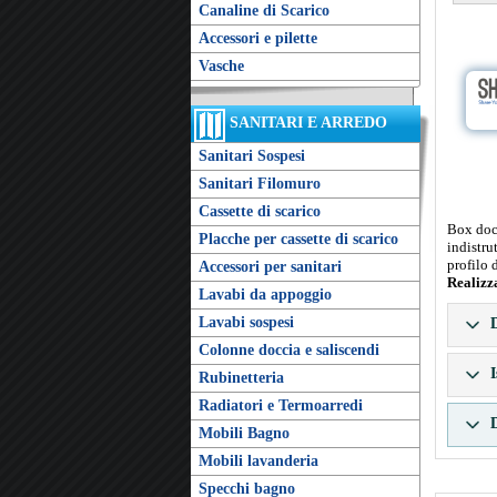
Canaline di Scarico
Accessori e pilette
Vasche
SANITARI E ARREDO
Sanitari Sospesi
Sanitari Filomuro
Cassette di scarico
Box docc
Placche per cassette di scarico
indistru
profilo 
Accessori per sanitari
Realizz
Lavabi da appoggio
Lavabi sospesi
D
Colonne doccia e saliscendi
I
Rubinetteria
Radiatori e Termoarredi
D
Mobili Bagno
Mobili lavanderia
Specchi bagno