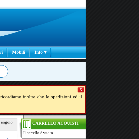
ri
Mobili
Info ▾
X
ricordiamo inoltre che le spedizioni ed il
d angolo
CARRELLO ACQUISTI
Il carrello è vuoto