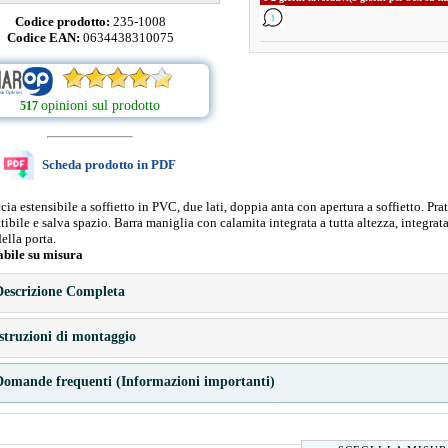
Codice prodotto:
235-1008
Codice EAN:
0634438310075
opinioni sul prodotto
517
Scheda prodotto in PDF
ia estensibile a soffietto in PVC, due lati, doppia anta con apertura a soffietto. Prat
ttibile e salva spazio. Barra maniglia con calamita integrata a tutta altezza, integrat
della porta.
abile su misura
escrizione Completa
struzioni di montaggio
omande frequenti (Informazioni importanti)