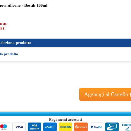
ovi silicone - Bostik 100ml
re da:
0 €
Seleziona prodotto
da prodotto
Aggiungi al Carrello
Pagamenti accettati