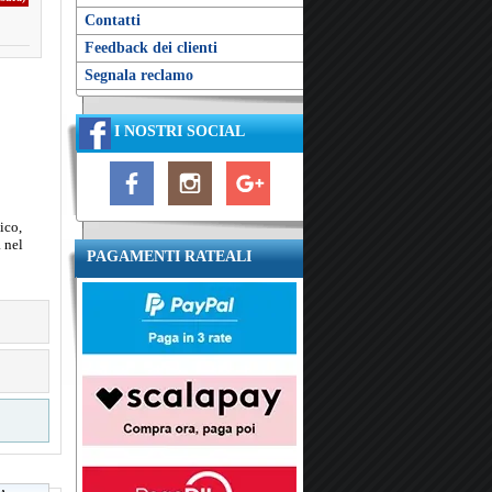
Contatti
Feedback dei clienti
Segnala reclamo
I NOSTRI SOCIAL
ico,
a nel
PAGAMENTI RATEALI