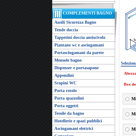
COMPLEMENTI BAGNO
Ausili Sicurezza Bagno
Tende doccia
Tappetini doccia antiscivolo
Piantane wc e asciugamani
Portasciugamani da parete
Mensole bagno
Selezion
Dispenser e portasapone
Altezz
Appendini
Scopini WC
Box doc
Porta rotolo
Porta spazzolini
Mi
Porta oggetti
Tessile da bagno
Mi
Hotellerie e spazi pubblici
Asciugamani elettrici
Mi