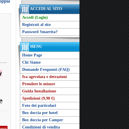
doppia
ACCEDI AL SITO
Accedi (Login)
Registrati al sito
Password Smarrita?
MENU
Home Page
Chi Siamo
Domande Frequenti (FAQ)
Iva agevolata e detrazioni
Prendere le misure
Guida Installazione
Spedizioni (9,90 €)
Foto dei particolari
Box doccia per hotel
Box doccia per Camper
Condizioni di vendita
isura)