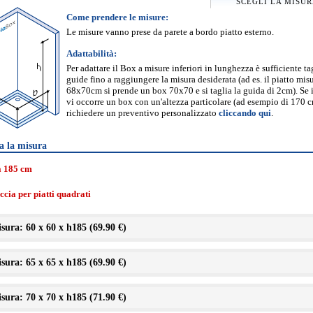
SCEGLI LA MISU
Come prendere le misure:
Le misure vanno prese da parete a bordo piatto esterno.
Adattabilità:
Per adattare il Box a misure inferiori in lunghezza è sufficiente ta
guide fino a raggiungere la misura desiderata (ad es. il piatto mis
68x70cm si prende un box 70x70 e si taglia la guida di 2cm). Se 
vi occorre un box con un'altezza particolare (ad esempio di 170 
richiedere un preventivo personalizzato
cliccando qui
.
a la misura
a 185 cm
cia per piatti quadrati
sura: 60 x 60 x h185 (
69.90 €
)
sura: 65 x 65 x h185 (
69.90 €
)
sura: 70 x 70 x h185 (
71.90 €
)