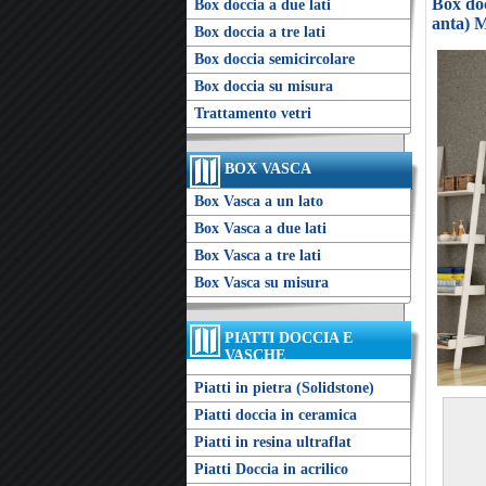
Box doc
Box doccia a due lati
anta) M
Box doccia a tre lati
Box doccia semicircolare
Box doccia su misura
Trattamento vetri
BOX VASCA
Box Vasca a un lato
Box Vasca a due lati
Box Vasca a tre lati
Box Vasca su misura
PIATTI DOCCIA E
VASCHE
Piatti in pietra (Solidstone)
Piatti doccia in ceramica
Piatti in resina ultraflat
Piatti Doccia in acrilico