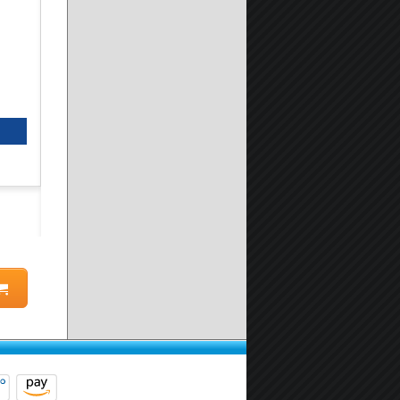
Kit Installazione Box doccia
A partire da:
19.90 €
Seleziona prodotto
Scheda prodotto