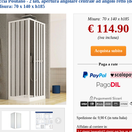
cia Positano - 2 lati, apertura angolare centrale ad angolo retto (
isura: 70 x 140 x h185
Misura: 70 x 140 x h185
€
114.90
(iva inclusa)
Acquista subito
Paga a rate
Spedizione da: 9,90 € (in tutta Italia)
Affidato al corriere in:
1-2 giorni lavorativi(3 giorni per box su m