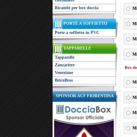
Gettoniere
Ricambi per box doccia
Mi
PORTE A SOFFIETTO
Mi
Porte a soffietto in PVC
Mi
TAPPARELLE
Mi
Tapparelle
Zanzariere
Box doc
Veneziane
BricoBros
Mi
SPONSOR ACF FIORENTINA
Mi
Mi
Mi