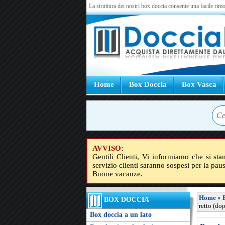
La struttura dei nostri box doccia consente una facile rimo
Home
Box Doccia
Box Vasca
AVVISO:
Gentili Clienti, Vi informiamo che si sta
servizio clienti saranno sospesi per la pau
Buone vacanze.
Home
»
BOX DOCCIA
retto (do
Box doccia a un lato