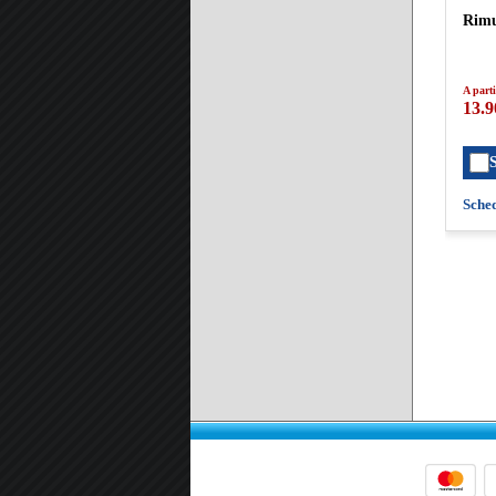
Rimu
A parti
13.9
Sche