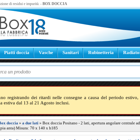
zione di residui e impurità. -
BOX DOCCIA
Piatti doccia
Vasche
Sanitari
Rubinetteria
Radiato
nno registrando dei ritardi nelle consegne a causa del periodo estivo, 
sa estiva dal 13 al 21 Agosto inclusi.
Box doccia
»
a due lati
»
Box doccia Positano - 2 lati, apertura angolare centrale a
ppia anta) Misura: 70 x 140 x h185