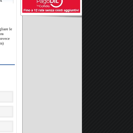
RA
gliare le
ura
invece
cm)