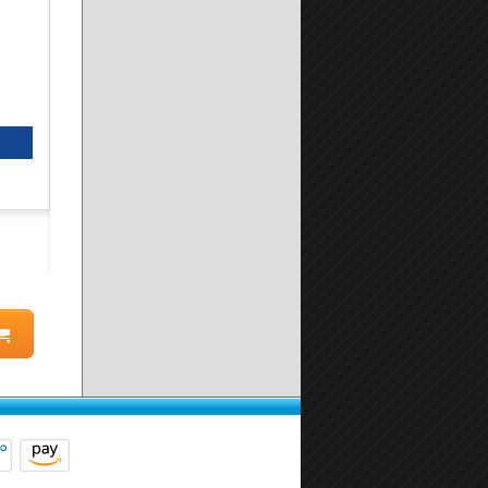
Kit Installazione Box doccia
A partire da:
19.90 €
Seleziona prodotto
Scheda prodotto