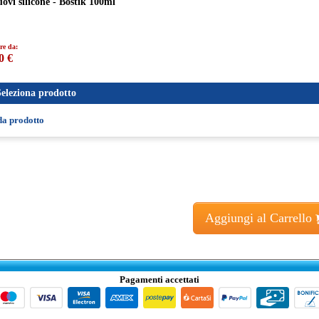
ovi silicone - Bostik 100ml
re da:
0 €
Seleziona prodotto
da prodotto
Aggiungi al Carrello
Pagamenti accettati