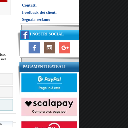
Contatti
Feedback dei clienti
Segnala reclamo
I NOSTRI SOCIAL
ico,
a nel
PAGAMENTI RATEALI
RA