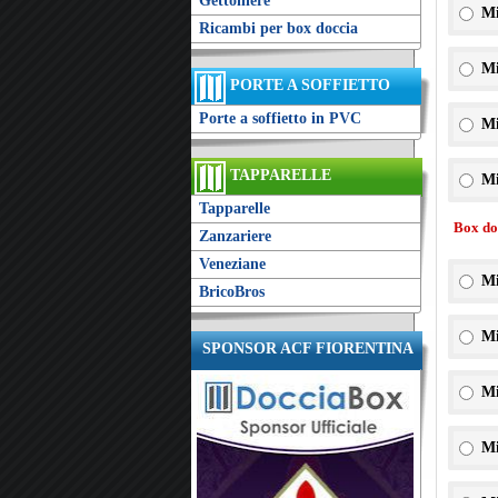
Gettoniere
Mi
Ricambi per box doccia
Mi
PORTE A SOFFIETTO
Porte a soffietto in PVC
Mi
TAPPARELLE
Mi
Tapparelle
Box doc
Zanzariere
Veneziane
Mi
BricoBros
Mi
SPONSOR ACF FIORENTINA
Mi
Mi