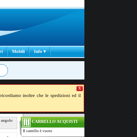
ri
Mobili
Info ▾
X
ricordiamo inoltre che le spedizioni ed il
d angolo
CARRELLO ACQUISTI
Il carrello è vuoto