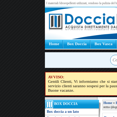
I materiali Idrorepellenti utilizzati, rendono la pulizia del
Home
Box Doccia
Box Vasca
AVVISO:
Gentili Clienti, Vi informiamo che si sta
servizio clienti saranno sospesi per la pau
Buone vacanze.
Home
»
BOX DOCCIA
retto (do
Box doccia a un lato