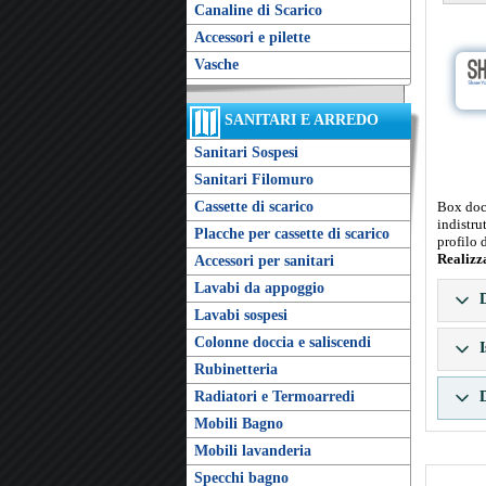
Canaline di Scarico
Accessori e pilette
Vasche
SANITARI E ARREDO
Sanitari Sospesi
Sanitari Filomuro
Box docc
Cassette di scarico
indistru
Placche per cassette di scarico
profilo 
Realizz
Accessori per sanitari
Lavabi da appoggio
D
Lavabi sospesi
Colonne doccia e saliscendi
I
Rubinetteria
D
Radiatori e Termoarredi
Mobili Bagno
Mobili lavanderia
Specchi bagno