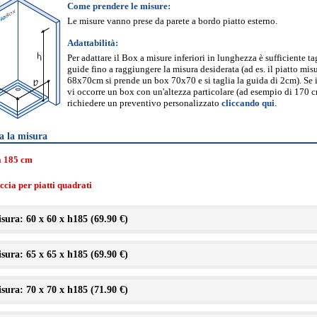
Come prendere le misure:
Le misure vanno prese da parete a bordo piatto esterno.
Adattabilità:
Per adattare il Box a misure inferiori in lunghezza è sufficiente ta
guide fino a raggiungere la misura desiderata (ad es. il piatto mis
68x70cm si prende un box 70x70 e si taglia la guida di 2cm). Se 
vi occorre un box con un'altezza particolare (ad esempio di 170 
richiedere un preventivo personalizzato
cliccando qui
.
a la misura
a 185 cm
cia per piatti quadrati
sura: 60 x 60 x h185 (
69.90 €
)
sura: 65 x 65 x h185 (
69.90 €
)
sura: 70 x 70 x h185 (
71.90 €
)