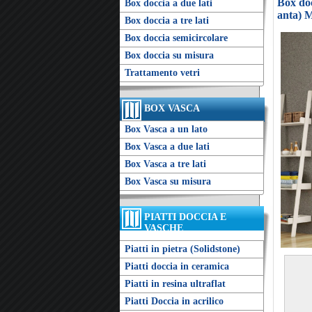
Box doc
Box doccia a due lati
anta) M
Box doccia a tre lati
Box doccia semicircolare
Box doccia su misura
Trattamento vetri
BOX VASCA
Box Vasca a un lato
Box Vasca a due lati
Box Vasca a tre lati
Box Vasca su misura
PIATTI DOCCIA E
VASCHE
Piatti in pietra (Solidstone)
Piatti doccia in ceramica
Piatti in resina ultraflat
Piatti Doccia in acrilico