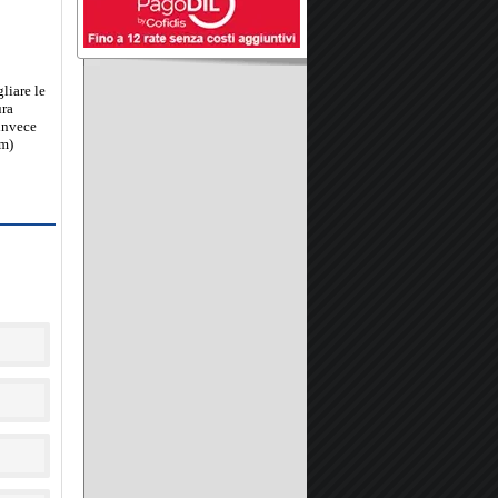
gliare le
ura
invece
cm)