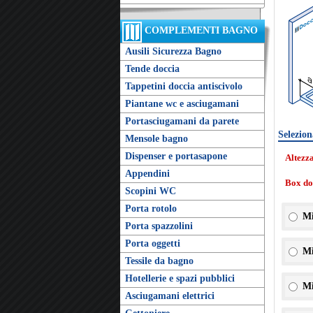
COMPLEMENTI BAGNO
Ausili Sicurezza Bagno
Tende doccia
Tappetini doccia antiscivolo
Piantane wc e asciugamani
Portasciugamani da parete
Selezion
Mensole bagno
Dispenser e portasapone
Altezz
Appendini
Box doc
Scopini WC
Porta rotolo
Mi
Porta spazzolini
Porta oggetti
Mi
Tessile da bagno
Hotellerie e spazi pubblici
Mi
Asciugamani elettrici