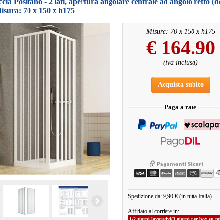
cia Positano - 2 lati, apertura angolare centrale ad angolo retto (
isura: 70 x 150 x h175
Misura: 70 x 150 x h175
€
164.90
(iva inclusa)
Acquista subito
Paga a rate
Spedizione da: 9,90 € (in tutta Italia)
Affidato al corriere in:
1-2 giorni lavorativi(3 giorni per box su m