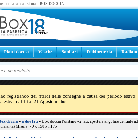
 box doccia rapida e sicura. -
BOX DOCCIA
Piatti doccia
Vasche
Sanitari
Rubinetteria
Radiato
nno registrando dei ritardi nelle consegne a causa del periodo estivo, 
sa estiva dal 13 al 21 Agosto inclusi.
Box doccia
»
a due lati
»
Box doccia Positano - 2 lati, apertura angolare centrale a
ppia anta) Misura: 70 x 150 x h175