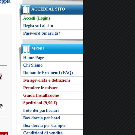
doppia
ACCEDI AL SITO
Accedi (Login)
Registrati al sito
Password Smarrita?
MENU
Home Page
Chi Siamo
Domande Frequenti (FAQ)
Iva agevolata e detrazioni
Prendere le misure
Guida Installazione
Spedizioni (9,90 €)
Foto dei particolari
Box doccia per hotel
Box doccia per Camper
Condizioni di vendita
isura)