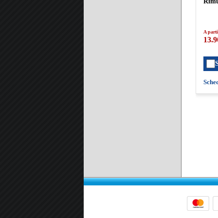
Rimu
A parti
13.9
Sche