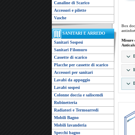
Canaline di Scarico
Accessori e pilette
Vasche
Box docc
antinfor
SANITARI E ARREDO
Misure 
Sanitari Sospesi
Antical
Sanitari Filomuro
D
Cassette di scarico
Placche per cassette di scarico
I
Accessori per sanitari
Lavabi da appoggio
D
Lavabi sospesi
Colonne doccia e saliscendi
Rubinetteria
Radiatori e Termoarredi
Mobili Bagno
Mobili lavanderia
Specchi bagno