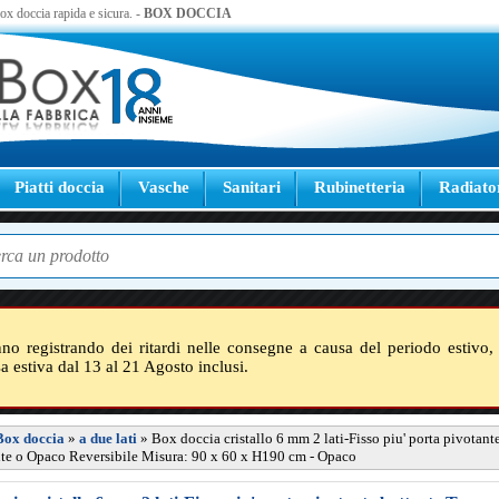
 box doccia rapida e sicura. -
BOX DOCCIA
Piatti doccia
Vasche
Sanitari
Rubinetteria
Radiato
nno registrando dei ritardi nelle consegne a causa del periodo estivo, 
sa estiva dal 13 al 21 Agosto inclusi.
Box doccia
»
a due lati
»
Box doccia cristallo 6 mm 2 lati-Fisso piu' porta pivotant
te o Opaco Reversibile Misura: 90 x 60 x H190 cm - Opaco