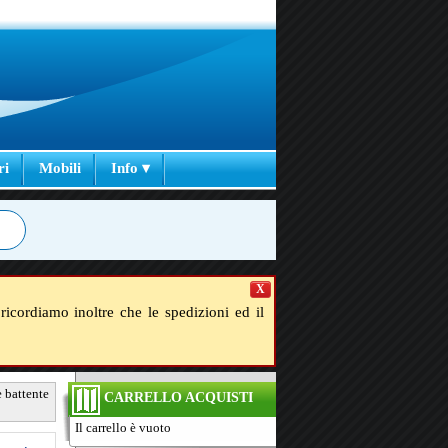
ri
Mobili
Info ▾
X
ricordiamo inoltre che le spedizioni ed il
e battente
CARRELLO ACQUISTI
Il carrello è vuoto