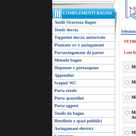
COMPLEMENTI BAGNO
Ausili Sicurezza Bagno
Tende doccia
Selezion
Tappetini doccia antiscivolo
VETR
Piantane wc e asciugamani
Lato f
Portasciugamani da parete
Mensole bagno
Mi
Dispenser e portasapone
Appendini
Mi
Scopini WC
Porta rotolo
Mi
Porta spazzolini
Porta oggetti
Mi
Tessile da bagno
An
Hotellerie e spazi pubblici
Asciugamani elettrici
Mi