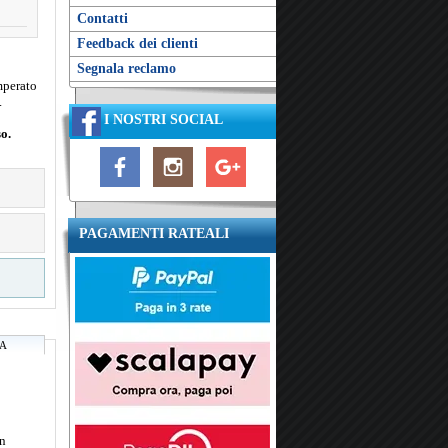
Contatti
Feedback dei clienti
Segnala reclamo
mperato
.
I NOSTRI SOCIAL
o.
PAGAMENTI RATEALI
RA
in