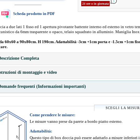
24 ore o in giornata
Scheda prodotto in PDF
ia a due lati 1 fisso ed 1 apertura pivotante battente interno ed esterno in vetro te
tunistico da 6mm trasparente o opaco, telaio squadrato in alluminio. Maniglia Inox
da 60x60 a 90x80cm. H 190cm. Adattabilità -3cm +1cm porta e -1.5cm +1cm fiss
care.
escrizione Completa
struzioni di montaggio e video
omande frequenti (Informazioni importanti)
SCEGLI LA MISU
Come prendere le misure:
Le misure vanno prese da parete a bordo piatto esterno.
Adattabilità:
Questo tipo di box doccia può essere adattarlo a misure inferiori 