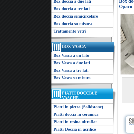
Box doc
Box doccia a due lati
Opaco 
Box doccia a tre lati
Box doccia semicircolare
Box doccia su misura
Trattamento vetri
BOX VASCA
Box Vasca a un lato
Box Vasca a due lati
Box Vasca a tre lati
Box Vasca su misura
PIATTI DOCCIA E
VASCHE
Piatti in pietra (Solidstone)
Piatti doccia in ceramica
Piatti in resina ultraflat
Piatti Doccia in acrilico