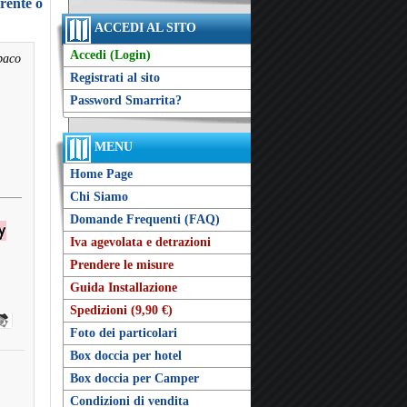
arente o
ACCEDI AL SITO
Accedi (Login)
paco
Registrati al sito
Password Smarrita?
MENU
Home Page
Chi Siamo
Domande Frequenti (FAQ)
Iva agevolata e detrazioni
Prendere le misure
Guida Installazione
Spedizioni (9,90 €)
Foto dei particolari
Box doccia per hotel
Box doccia per Camper
Condizioni di vendita