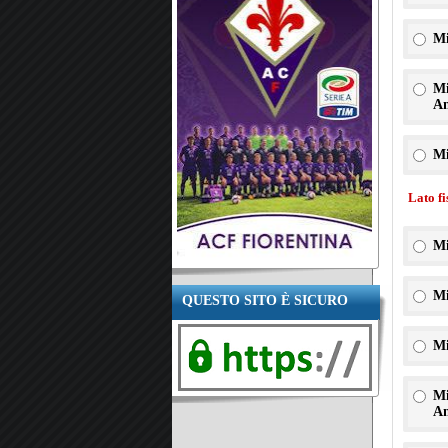
Mi
Mi
An
Mi
Lato f
Mi
Mi
QUESTO SITO È SICURO
Mi
Mi
An