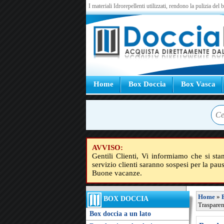
I materiali Idrorepellenti utilizzati, rendono la pulizia del
Home
Box Doccia
Box Vasca
AVVISO:
Gentili Clienti, Vi informiamo che si sta
servizio clienti saranno sospesi per la pau
Buone vacanze.
Home
»
BOX DOCCIA
Trasparen
Box doccia a un lato