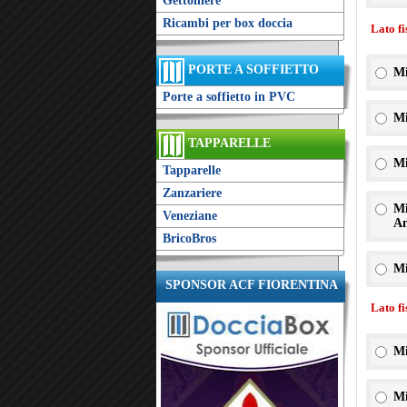
Gettoniere
Ricambi per box doccia
Lato f
PORTE A SOFFIETTO
Mi
Porte a soffietto in PVC
Mi
TAPPARELLE
Mi
Tapparelle
Zanzariere
Mi
Veneziane
An
BricoBros
Mi
SPONSOR ACF FIORENTINA
Lato f
Mi
Mi