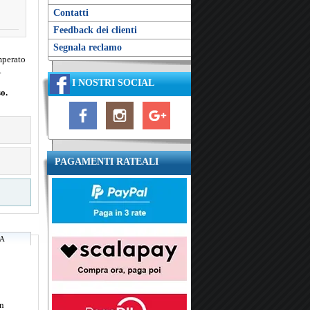
Contatti
Feedback dei clienti
Segnala reclamo
mperato
.
I NOSTRI SOCIAL
o.
PAGAMENTI RATEALI
RA
in