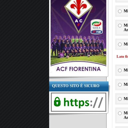
Mi
Mi
An
Mi
Lato f
Mi
Mi
QUESTO SITO È SICURO
Mi
Mi
An