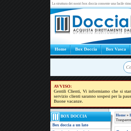
La struttura dei nostri box doccia consente una facile rimo
Home
Box Doccia
Box Vasca
AVVISO:
Gentili Clienti, Vi informiamo che si sta
servizio clienti saranno sospesi per la pau
Buone vacanze.
Home
»
BOX DOCCIA
Trasparen
Box doccia a un lato