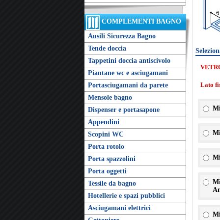
COMPLEMENTI BAGNO
Ausili Sicurezza Bagno
Tende doccia
Selezion
Tappetini doccia antiscivolo
VETR
Piantane wc e asciugamani
Lato f
Portasciugamani da parete
Mensole bagno
Mi
Dispenser e portasapone
Appendini
Mi
Scopini WC
Porta rotolo
Mi
Porta spazzolini
Porta oggetti
Mi
Tessile da bagno
An
Hotellerie e spazi pubblici
Asciugamani elettrici
Mi