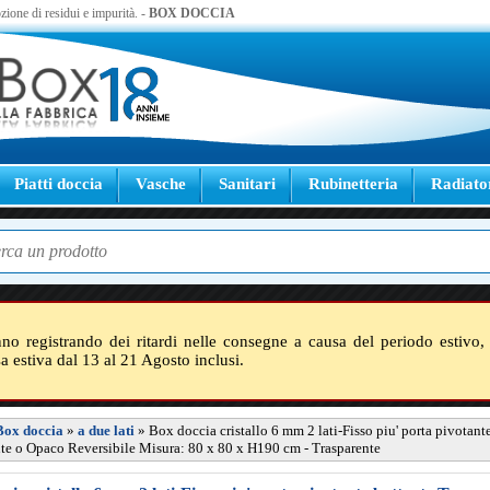
zione di residui e impurità. -
BOX DOCCIA
Piatti doccia
Vasche
Sanitari
Rubinetteria
Radiato
nno registrando dei ritardi nelle consegne a causa del periodo estivo, 
sa estiva dal 13 al 21 Agosto inclusi.
Box doccia
»
a due lati
»
Box doccia cristallo 6 mm 2 lati-Fisso piu' porta pivotant
te o Opaco Reversibile Misura: 80 x 80 x H190 cm - Trasparente