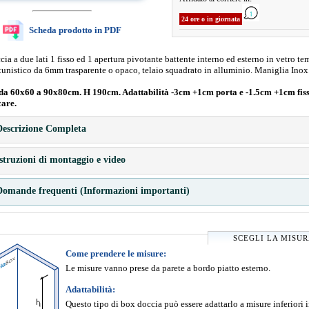
24 ore o in giornata
Scheda prodotto in PDF
ia a due lati 1 fisso ed 1 apertura pivotante battente interno ed esterno in vetro te
tunistico da 6mm trasparente o opaco, telaio squadrato in alluminio. Maniglia Inox
da 60x60 a 90x80cm. H 190cm. Adattabilità -3cm +1cm porta e -1.5cm +1cm fiss
care.
escrizione Completa
struzioni di montaggio e video
omande frequenti (Informazioni importanti)
SCEGLI LA MISU
Come prendere le misure:
Le misure vanno prese da parete a bordo piatto esterno.
Adattabilità:
Questo tipo di box doccia può essere adattarlo a misure inferiori 