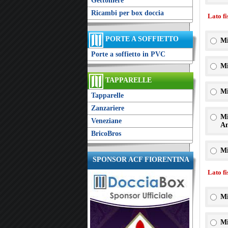
Gettoniere
Ricambi per box doccia
Lato f
PORTE A SOFFIETTO
Mi
Porte a soffietto in PVC
Mi
TAPPARELLE
Mi
Tapparelle
Zanzariere
Mi
Veneziane
An
BricoBros
Mi
SPONSOR ACF FIORENTINA
Lato f
Mi
Mi