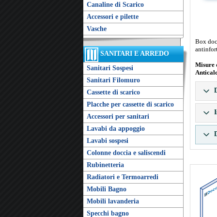
Canaline di Scarico
Accessori e pilette
Vasche
Box docc
antinfor
SANITARI E ARREDO
Misure 
Sanitari Sospesi
Antical
Sanitari Filomuro
D
Cassette di scarico
Placche per cassette di scarico
I
Accessori per sanitari
Lavabi da appoggio
D
Lavabi sospesi
Colonne doccia e saliscendi
Rubinetteria
Radiatori e Termoarredi
Mobili Bagno
Mobili lavanderia
Specchi bagno