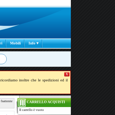
ri
Mobili
Info ▾
X
ricordiamo inoltre che le spedizioni ed il
e battente
CARRELLO ACQUISTI
Il carrello è vuoto