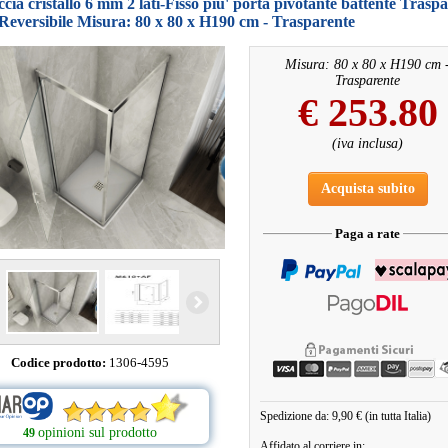
cia cristallo 6 mm 2 lati-Fisso piu' porta pivotante battente Trasp
eversibile Misura: 80 x 80 x H190 cm - Trasparente
Misura: 80 x 80 x H190 cm 
Trasparente
€
253.80
(iva inclusa)
Acquista subito
Paga a rate
Codice prodotto:
1306-4595
Spedizione da: 9,90 € (in tutta Italia)
opinioni sul prodotto
49
Affidato al corriere in: