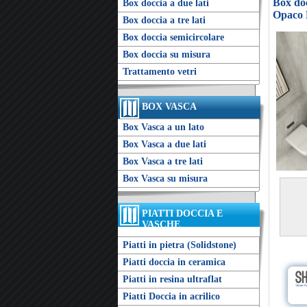
Box doc
Box doccia a due lati
Opaco R
Box doccia a tre lati
Box doccia semicircolare
Box doccia su misura
Trattamento vetri
BOX VASCA
Box Vasca a un lato
Box Vasca a due lati
Box Vasca a tre lati
Box Vasca su misura
PIATTI DOCCIA E
VASCHE
Piatti in pietra (Solidstone)
Piatti doccia in ceramica
Piatti in resina ultraflat
Piatti Doccia in acrilico