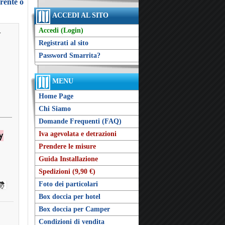
arente o
ACCEDI AL SITO
Accedi (Login)
-
Registrati al sito
Password Smarrita?
MENU
Home Page
Chi Siamo
Domande Frequenti (FAQ)
Iva agevolata e detrazioni
Prendere le misure
Guida Installazione
Spedizioni (9,90 €)
Foto dei particolari
Box doccia per hotel
Box doccia per Camper
Condizioni di vendita