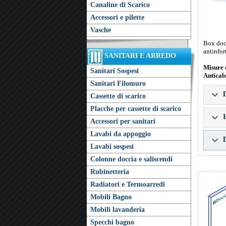
Canaline di Scarico
Accessori e pilette
Vasche
Box docc
antinfor
SANITARI E ARREDO
Misure 
Sanitari Sospesi
Antical
Sanitari Filomuro
D
Cassette di scarico
Placche per cassette di scarico
I
Accessori per sanitari
Lavabi da appoggio
D
Lavabi sospesi
Colonne doccia e saliscendi
Rubinetteria
Radiatori e Termoarredi
Mobili Bagno
Mobili lavanderia
Specchi bagno