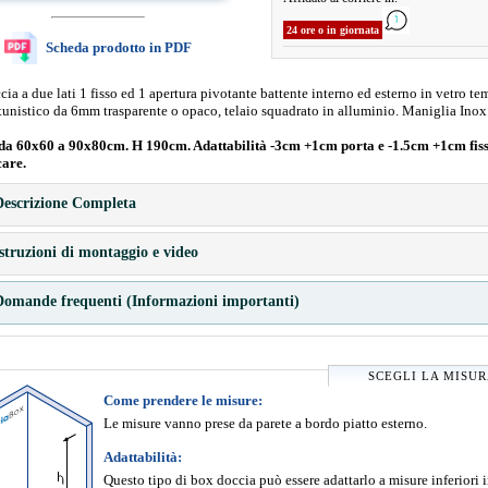
24 ore o in giornata
Scheda prodotto in PDF
ia a due lati 1 fisso ed 1 apertura pivotante battente interno ed esterno in vetro te
tunistico da 6mm trasparente o opaco, telaio squadrato in alluminio. Maniglia Inox
da 60x60 a 90x80cm. H 190cm. Adattabilità -3cm +1cm porta e -1.5cm +1cm fiss
care.
escrizione Completa
struzioni di montaggio e video
omande frequenti (Informazioni importanti)
SCEGLI LA MISU
Come prendere le misure:
Le misure vanno prese da parete a bordo piatto esterno.
Adattabilità:
Questo tipo di box doccia può essere adattarlo a misure inferiori 