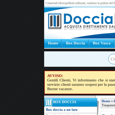
I materiali Idrorepellenti utilizzati, rendono la pulizia del
Home
Box Doccia
Box Vasca
AVVISO:
Gentili Clienti, Vi informiamo che si sta
servizio clienti saranno sospesi per la pau
Buone vacanze.
Home
»
BOX DOCCIA
Trasparen
Box doccia a un lato