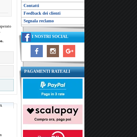
Contatti
Feedback dei clienti
Segnala reclamo
mperato
.
I NOSTRI SOCIAL
o.
PAGAMENTI RATEALI
RA
in