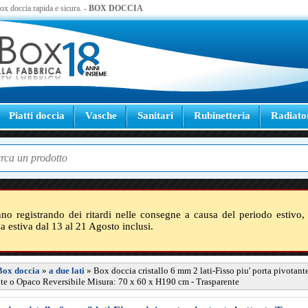
 box doccia rapida e sicura. -
BOX DOCCIA
Piatti doccia
Vasche
Sanitari
Rubinetteria
Radiato
nno registrando dei ritardi nelle consegne a causa del periodo estivo, 
sa estiva dal 13 al 21 Agosto inclusi.
Box doccia
»
a due lati
»
Box doccia cristallo 6 mm 2 lati-Fisso piu' porta pivotant
te o Opaco Reversibile Misura: 70 x 60 x H190 cm - Trasparente