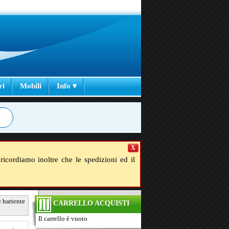
ri
Mobili
Info ▾
X
ricordiamo inoltre che le spedizioni ed il
e battente
CARRELLO ACQUISTI
Il carrello è vuoto