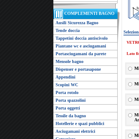
COMPLEMENTI BAGNO
Ausili Sicurezza Bagno
Tende doccia
Selezion
Tappetini doccia antiscivolo
VETR
Piantane wc e asciugamani
Lato f
Portasciugamani da parete
Mensole bagno
Mi
Dispenser e portasapone
Appendini
Mi
Scopini WC
Porta rotolo
Mi
Porta spazzolini
Porta oggetti
Mi
Tessile da bagno
An
Hotellerie e spazi pubblici
Asciugamani elettrici
Mi