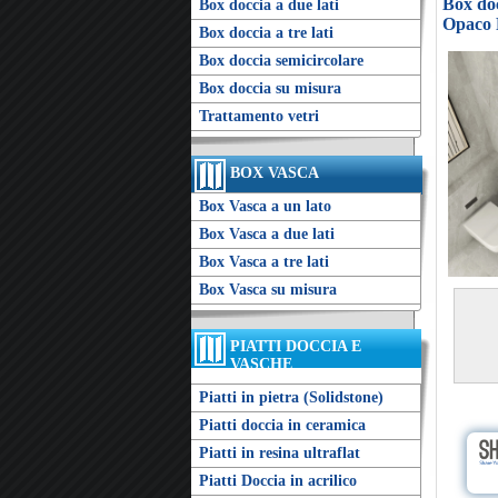
Box doc
Box doccia a due lati
Opaco R
Box doccia a tre lati
Box doccia semicircolare
Box doccia su misura
Trattamento vetri
BOX VASCA
Box Vasca a un lato
Box Vasca a due lati
Box Vasca a tre lati
Box Vasca su misura
PIATTI DOCCIA E
VASCHE
Piatti in pietra (Solidstone)
Piatti doccia in ceramica
Piatti in resina ultraflat
Piatti Doccia in acrilico