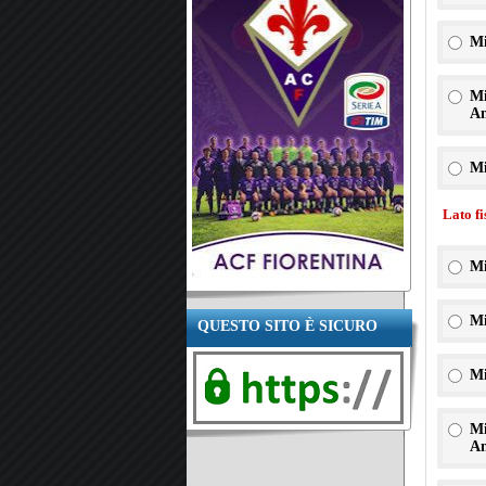
Mi
Mi
An
Mi
Lato f
Mi
Mi
QUESTO SITO È SICURO
Mi
Mi
An