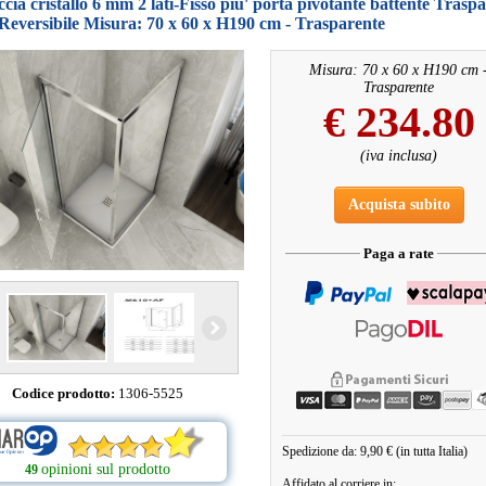
cia cristallo 6 mm 2 lati-Fisso piu' porta pivotante battente Trasp
eversibile Misura: 70 x 60 x H190 cm - Trasparente
Misura: 70 x 60 x H190 cm 
Trasparente
€
234.80
(iva inclusa)
Acquista subito
Paga a rate
Codice prodotto:
1306-5525
Spedizione da: 9,90 € (in tutta Italia)
opinioni sul prodotto
49
Affidato al corriere in: