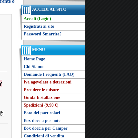
arente o
ACCEDI AL SITO
Accedi (Login)
-
Registrati al sito
Password Smarrita?
MENU
Home Page
Chi Siamo
Domande Frequenti (FAQ)
Iva agevolata e detrazioni
Prendere le misure
Guida Installazione
Spedizioni (9,90 €)
Foto dei particolari
Box doccia per hotel
Box doccia per Camper
Condizioni di vendita