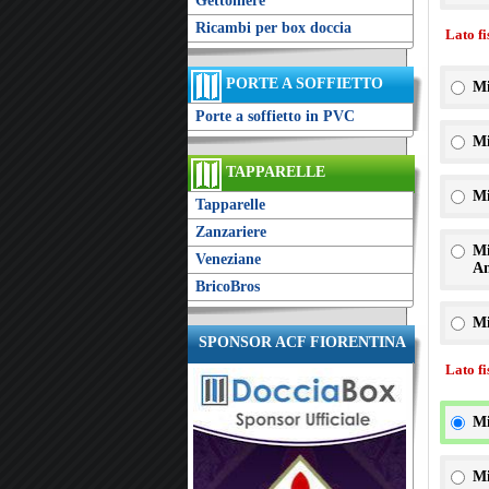
Gettoniere
Ricambi per box doccia
Lato f
PORTE A SOFFIETTO
Mi
Porte a soffietto in PVC
Mi
TAPPARELLE
Mi
Tapparelle
Zanzariere
Mi
Veneziane
An
BricoBros
Mi
SPONSOR ACF FIORENTINA
Lato f
Mi
Mi