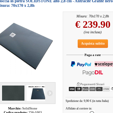
doccia in pietra SOLIDSTONE alto 2,8 cm - Antracite Grafite ne
isura: 70x170 x 2,8h
Misura: 70x170 x 2,8h
€
239.90
(iva inclusa)
Acquista subito
Paga a rate
Spedizione da: 9,90 € (in tutta Italia)
Marchio:
SolidStone
Affidato al corriere in:
Codice prodotto:
256-1003