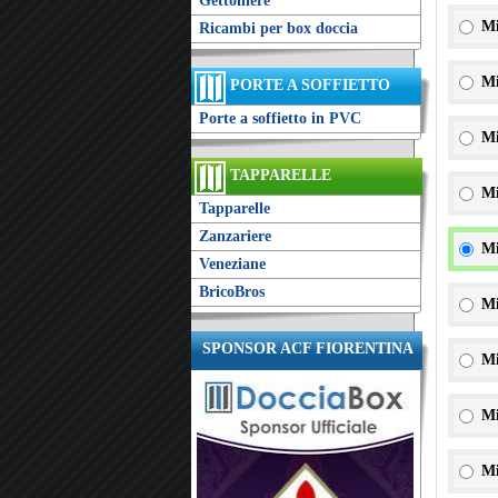
Gettoniere
Mi
Ricambi per box doccia
Mi
PORTE A SOFFIETTO
Porte a soffietto in PVC
Mi
TAPPARELLE
Mi
Tapparelle
Zanzariere
Mi
Veneziane
BricoBros
Mi
SPONSOR ACF FIORENTINA
Mi
Mi
Mi