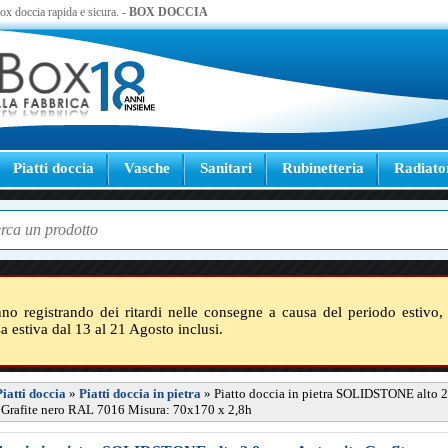
 box doccia rapida e sicura. -
BOX DOCCIA
Piatti doccia
Vasche
Sanitari
Rubinetteria
Radiato
nno registrando dei ritardi nelle consegne a causa del periodo estivo, 
sa estiva dal 13 al 21 Agosto inclusi.
Piatti doccia
»
Piatti doccia in pietra
»
Piatto doccia in pietra SOLIDSTONE alto 2
 Grafite nero RAL 7016 Misura: 70x170 x 2,8h