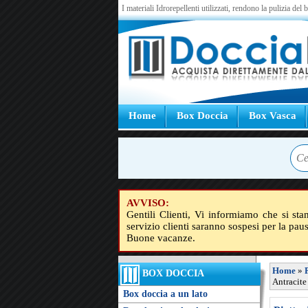
I materiali Idrorepellenti utilizzati, rendono la pulizia del
Home
Box Doccia
Box Vasca
AVVISO:
Gentili Clienti, Vi informiamo che si sta
servizio clienti saranno sospesi per la pau
Buone vacanze.
Home
»
BOX DOCCIA
Antracite
Box doccia a un lato