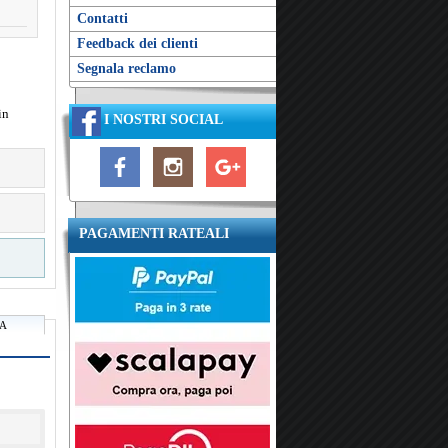
Contatti
Feedback dei clienti
Segnala reclamo
in
I NOSTRI SOCIAL
PAGAMENTI RATEALI
RA