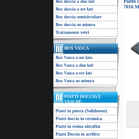
Piatto 
Box doccia a due lati
7016 M
Box doccia a tre lati
Box doccia semicircolare
Box doccia su misura
Trattamento vetri
BOX VASCA
Box Vasca a un lato
Box Vasca a due lati
Box Vasca a tre lati
Box Vasca su misura
PIATTI DOCCIA E
VASCHE
Piatti in pietra (Solidstone)
Piatti doccia in ceramica
Piatti in resina ultraflat
Piatti Doccia in acrilico