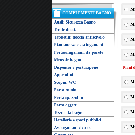
Mi
COMPLEMENTI BAGNO
Ausili Sicurezza Bagno
Mi
Tende doccia
Tappetini doccia antiscivolo
Mi
Piantane wc e asciugamani
Portasciugamani da parete
Mi
Mensole bagno
Dispenser e portasapone
Piatti 
Appendini
Mi
Scopini WC
Porta rotolo
Mi
Porta spazzolini
Porta oggetti
Mi
Tessile da bagno
Hotellerie e spazi pubblici
Mi
Asciugamani elettrici