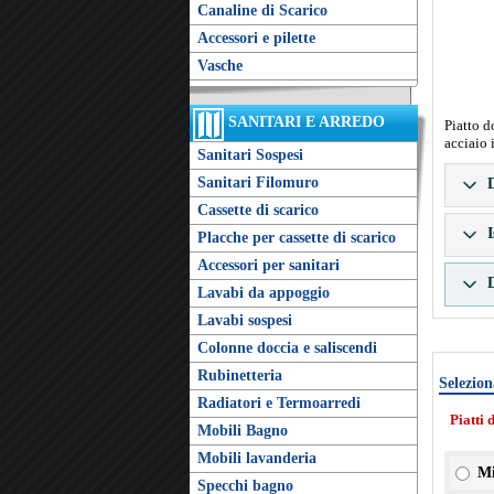
Canaline di Scarico
Accessori e pilette
Vasche
SANITARI E ARREDO
Piatto d
acciaio 
Sanitari Sospesi
Sanitari Filomuro
D
Cassette di scarico
I
Placche per cassette di scarico
Accessori per sanitari
D
Lavabi da appoggio
Lavabi sospesi
Colonne doccia e saliscendi
Rubinetteria
Selezion
Radiatori e Termoarredi
Piatti 
Mobili Bagno
Mobili lavanderia
Mi
Specchi bagno