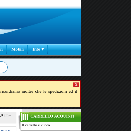
ri
Mobili
Info ▾
X
ricordiamo inoltre che le spedizioni ed il
,8 cm -
CARRELLO ACQUISTI
Il carrello è vuoto