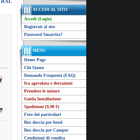
ro RAL
ACCEDI AL SITO
Accedi (Login)
Registrati al sito
Password Smarrita?
MENU
Home Page
Chi Siamo
Domande Frequenti (FAQ)
Iva agevolata e detrazioni
Prendere le misure
Guida Installazione
Spedizioni (9,90 €)
Foto dei particolari
Box doccia per hotel
Box doccia per Camper
Condizioni di vendita