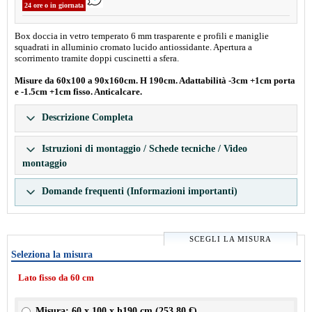
24 ore o in giornata
Box doccia in vetro temperato 6 mm trasparente e profili e maniglie
squadrati in alluminio cromato lucido antiossidante. Apertura a
scorrimento tramite doppi cuscinetti a sfera.
Misure da 60x100 a 90x160cm. H 190cm. Adattabilità -3cm +1cm porta
e -1.5cm +1cm fisso. Anticalcare.
Descrizione Completa
Istruzioni di montaggio / Schede tecniche / Video
montaggio
Domande frequenti (Informazioni importanti)
SCEGLI LA MISURA
Seleziona la misura
Lato fisso da 60 cm
Misura: 60 x 100 x h190 cm (
253.80 €
)