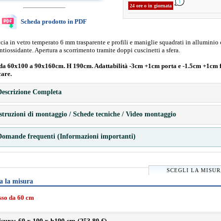
24 ore o in giornata
Scheda prodotto in PDF
ia in vetro temperato 6 mm trasparente e profili e maniglie squadrati in alluminio
ntiossidante. Apertura a scorrimento tramite doppi cuscinetti a sfera.
da 60x100 a 90x160cm. H 190cm. Adattabilità -3cm +1cm porta e -1.5cm +1cm f
care.
escrizione Completa
struzioni di montaggio / Schede tecniche / Video montaggio
omande frequenti (Informazioni importanti)
SCEGLI LA MISU
a la misura
isso da 60 cm