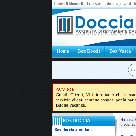
I materiali Idrorepellenti utilizzati, rendono la pulizia del
Home
Box Doccia
Box Vasca
AVVISO:
Gentili Clienti, Vi informiamo che si sta
servizio clienti saranno sospesi per la pau
Buone vacanze.
Home
»
BOX DOCCIA
1 Scorrev
Box doccia a un lato