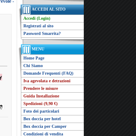
evole -
ACCEDI AL SITO
Accedi (Login)
Registrati al sito
Password Smarrita?
MENU
Home Page
Chi Siamo
Domande Frequenti (FAQ)
Iva agevolata e detrazioni
Prendere le misure
Guida Installazione
Spedizioni (9,90 €)
Foto dei particolari
Box doccia per hotel
Box doccia per Camper
Condizioni di vendita