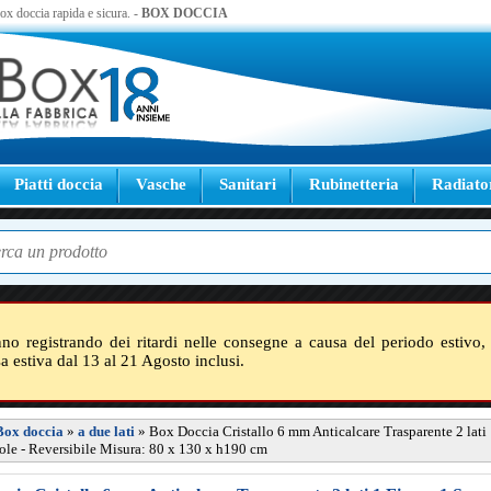
 box doccia rapida e sicura. -
BOX DOCCIA
Piatti doccia
Vasche
Sanitari
Rubinetteria
Radiato
nno registrando dei ritardi nelle consegne a causa del periodo estivo, 
sa estiva dal 13 al 21 Agosto inclusi.
Box doccia
»
a due lati
»
Box Doccia Cristallo 6 mm Anticalcare Trasparente 2 lati 
ole - Reversibile Misura: 80 x 130 x h190 cm