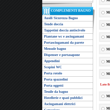
Mi
COMPLEMENTI BAGNO
Mi
Ausili Sicurezza Bagno
Tende doccia
Mi
Tappetini doccia antiscivolo
Piantane wc e asciugamani
Mi
Portasciugamani da parete
Mensole bagno
Mi
Dispenser e portasapone
Appendini
Mi
Scopini WC
Porta rotolo
Mi
Porta spazzolini
Lato f
Porta oggetti
Tessile da bagno
Mi
Hotellerie e spazi pubblici
Asciugamani elettrici
Mi