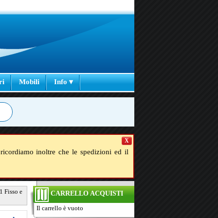
ri
Mobili
Info ▾
X
ricordiamo inoltre che le spedizioni ed il
1 Fisso e
CARRELLO ACQUISTI
Il carrello è vuoto