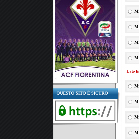
Mi
Mi
Mi
Mi
Lato f
Mi
QUESTO SITO È SICURO
Mi
Mi
Mi