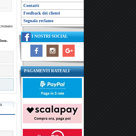
Contatti
Feedback dei clienti
Segnala reclamo
 cromato
I NOSTRI SOCIAL
isso.
PAGAMENTI RATEALI
RA