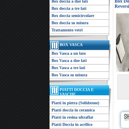
Box Doc
Box doccia a due lati
Reversi
Box doccia a tre lati
Box doccia semicircolare
Box doccia su misura
Trattamento vetri
BOX VASCA
Box Vasca a un lato
Box Vasca a due lati
Box Vasca a tre lati
Box Vasca su misura
PIATTI DOCCIA E
VASCHE
Piatti in pietra (Solidstone)
Piatti doccia in ceramica
Piatti in resina ultraflat
Piatti Doccia in acrilico