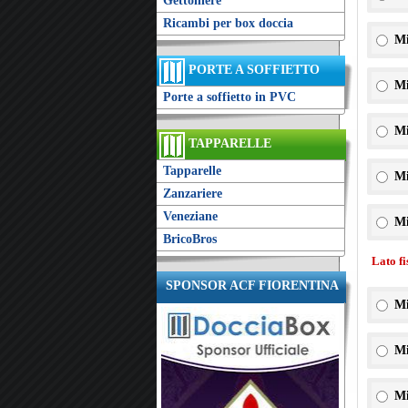
Gettoniere
Ricambi per box doccia
Mi
PORTE A SOFFIETTO
Mi
Porte a soffietto in PVC
Mi
TAPPARELLE
Tapparelle
Mi
Zanzariere
Veneziane
Mi
BricoBros
Lato f
SPONSOR ACF FIORENTINA
Mi
Mi
Mi