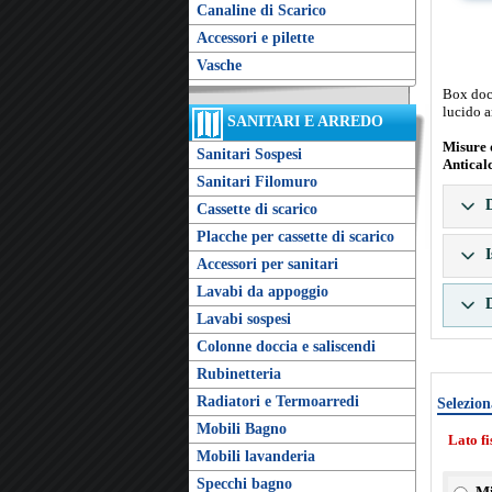
Canaline di Scarico
Accessori e pilette
Vasche
Box docc
lucido a
SANITARI E ARREDO
Misure 
Sanitari Sospesi
Antical
Sanitari Filomuro
D
Cassette di scarico
Placche per cassette di scarico
I
Accessori per sanitari
Lavabi da appoggio
D
Lavabi sospesi
Colonne doccia e saliscendi
Rubinetteria
Radiatori e Termoarredi
Selezion
Mobili Bagno
Lato f
Mobili lavanderia
Specchi bagno