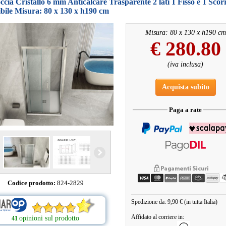
cia Cristallo 6 mm Anticalcare Trasparente 2 lati 1 Fisso e 1 Scorr
bile Misura: 80 x 130 x h190 cm
Misura: 80 x 130 x h190 cm
€
280.80
(iva inclusa)
Acquista subito
Paga a rate
Codice prodotto:
824-2829
Spedizione da: 9,90 € (in tutta Italia)
Affidato al corriere in:
opinioni sul prodotto
41