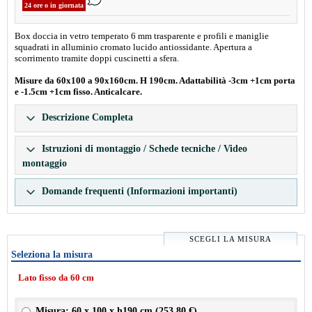
24 ore o in giornata
Box doccia in vetro temperato 6 mm trasparente e profili e maniglie
squadrati in alluminio cromato lucido antiossidante. Apertura a
scorrimento tramite doppi cuscinetti a sfera.
Misure da 60x100 a 90x160cm. H 190cm. Adattabilità -3cm +1cm porta
e -1.5cm +1cm fisso. Anticalcare.
Descrizione Completa
Istruzioni di montaggio / Schede tecniche / Video
montaggio
Domande frequenti (Informazioni importanti)
SCEGLI LA MISURA
Seleziona la misura
Lato fisso da 60 cm
Misura: 60 x 100 x h190 cm (
253.80 €
)