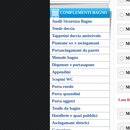
Mi
COMPLEMENTI BAGNO
Mi
Ausili Sicurezza Bagno
Tende doccia
Mi
Tappetini doccia antiscivolo
Piantane wc e asciugamani
Mi
Portasciugamani da parete
Mensole bagno
Mi
Dispenser e portasapone
Appendini
Mi
Scopini WC
Porta rotolo
Mi
Porta spazzolini
Lato f
Porta oggetti
Tessile da bagno
Mi
Hotellerie e spazi pubblici
Asciugamani elettrici
Mi