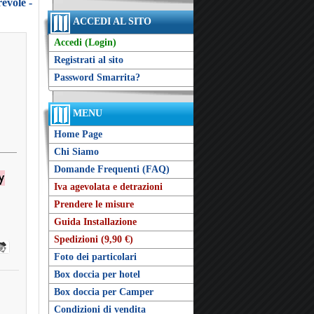
evole -
ACCEDI AL SITO
Accedi (Login)
Registrati al sito
Password Smarrita?
MENU
Home Page
Chi Siamo
Domande Frequenti (FAQ)
Iva agevolata e detrazioni
Prendere le misure
Guida Installazione
Spedizioni (9,90 €)
Foto dei particolari
Box doccia per hotel
Box doccia per Camper
Condizioni di vendita