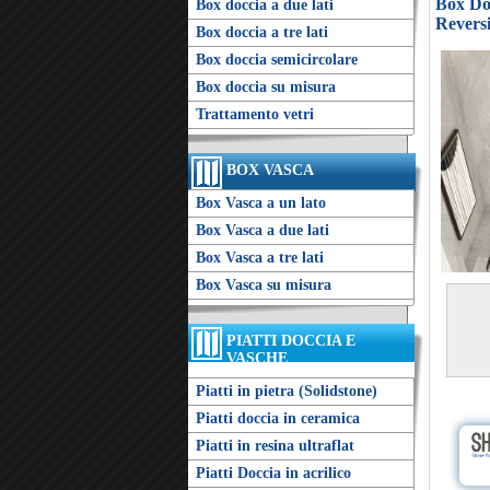
Box Doc
Box doccia a due lati
Reversi
Box doccia a tre lati
Box doccia semicircolare
Box doccia su misura
Trattamento vetri
BOX VASCA
Box Vasca a un lato
Box Vasca a due lati
Box Vasca a tre lati
Box Vasca su misura
PIATTI DOCCIA E
VASCHE
Piatti in pietra (Solidstone)
Piatti doccia in ceramica
Piatti in resina ultraflat
Piatti Doccia in acrilico