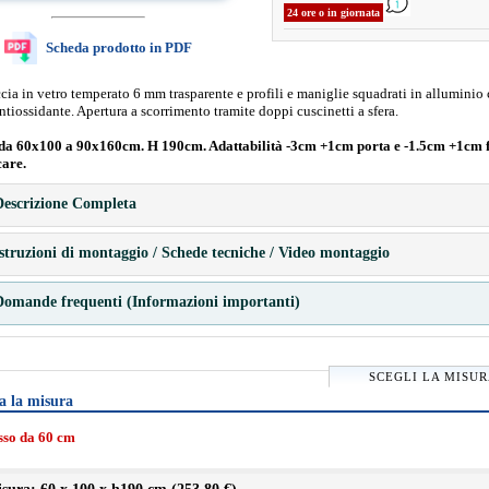
24 ore o in giornata
Scheda prodotto in PDF
ia in vetro temperato 6 mm trasparente e profili e maniglie squadrati in alluminio
ntiossidante. Apertura a scorrimento tramite doppi cuscinetti a sfera.
da 60x100 a 90x160cm. H 190cm. Adattabilità -3cm +1cm porta e -1.5cm +1cm f
care.
escrizione Completa
struzioni di montaggio / Schede tecniche / Video montaggio
omande frequenti (Informazioni importanti)
SCEGLI LA MISU
a la misura
isso da 60 cm