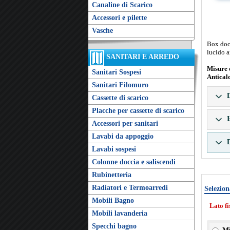
Canaline di Scarico
Accessori e pilette
Vasche
Box docc
lucido a
SANITARI E ARREDO
Misure 
Sanitari Sospesi
Antical
Sanitari Filomuro
D
Cassette di scarico
Placche per cassette di scarico
I
Accessori per sanitari
Lavabi da appoggio
D
Lavabi sospesi
Colonne doccia e saliscendi
Rubinetteria
Radiatori e Termoarredi
Selezion
Mobili Bagno
Lato f
Mobili lavanderia
Specchi bagno