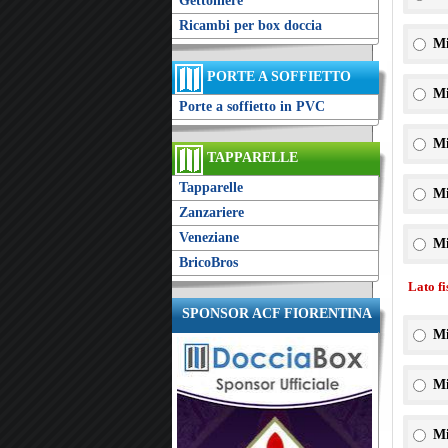
Gettoniere
Ricambi per box doccia
Mi
PORTE A SOFFIETTO
Mi
Porte a soffietto in PVC
Mi
TAPPARELLE
Tapparelle
Mi
Zanzariere
Veneziane
Mi
BricoBros
Lato f
SPONSOR ACF FIORENTINA
Mi
Mi
Mi