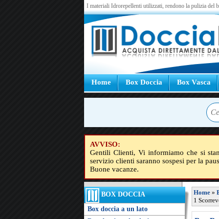
I materiali Idrorepellenti utilizzati, rendono la pulizia del
Home
Box Doccia
Box Vasca
AVVISO:
Gentili Clienti, Vi informiamo che si sta
servizio clienti saranno sospesi per la pau
Buone vacanze.
Home
»
BOX DOCCIA
1 Scorrev
Box doccia a un lato