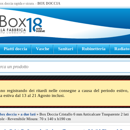
 box doccia rapida e sicura. -
BOX DOCCIA
Piatti doccia
Vasche
Sanitari
Rubinetteria
Radiato
nno registrando dei ritardi nelle consegne a causa del periodo estivo, 
sa estiva dal 13 al 21 Agosto inclusi.
Box doccia
»
a due lati
»
Box Doccia Cristallo 6 mm Anticalcare Trasparente 2 lati 
ole - Reversibile Misura: 70 x 140 x h190 cm