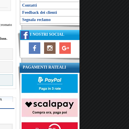
Contatti
Feedback dei clienti
Segnala reclamo
 cromato
I NOSTRI SOCIAL
isso.
PAGAMENTI RATEALI
RA