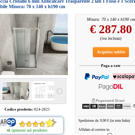
cia Cristallo 6 mm Anticalcare Trasparente 2 lati 1 Fisso e 1 Scorr
bile Misura: 70 x 140 x h190 cm
Misura: 70 x 140 x h190 cm
€
287.80
(iva inclusa)
Acquista subito
Paga a rate
Codice prodotto:
824-2821
Spedizione da: 9,90 € (in tutta Italia)
Affidato al corriere in:
opinioni sul prodotto
41