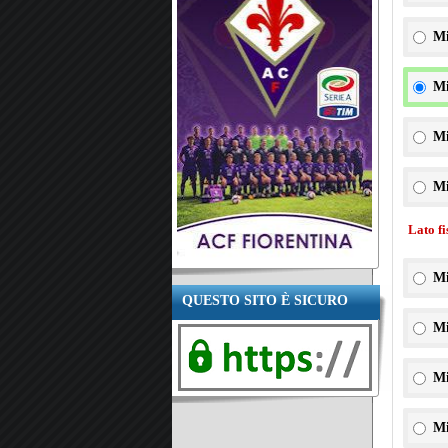
Mi
Mi
Mi
Mi
Lato f
Mi
QUESTO SITO È SICURO
Mi
Mi
Mi