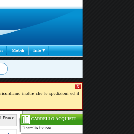
ri
Mobili
Info ▾
X
ricordiamo inoltre che le spedizioni ed il
1 Fisso e
CARRELLO ACQUISTI
Il carrello è vuoto