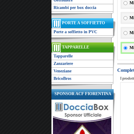
Gettoniere
Mi
Ricambi per box doccia
Mi
PORTE A SOFFIETTO
Porte a soffietto in PVC
Mi
TAPPARELLE
Mi
Tapparelle
Zanzariere
Completa
Veneziane
I prodot
BricoBros
SPONSOR ACF FIORENTINA