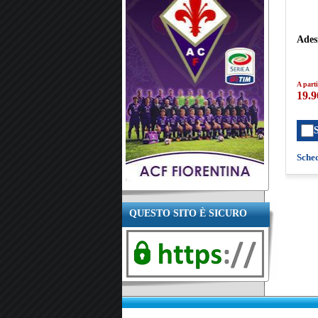
Adesi
A parti
19.9
Sche
QUESTO SITO È SICURO