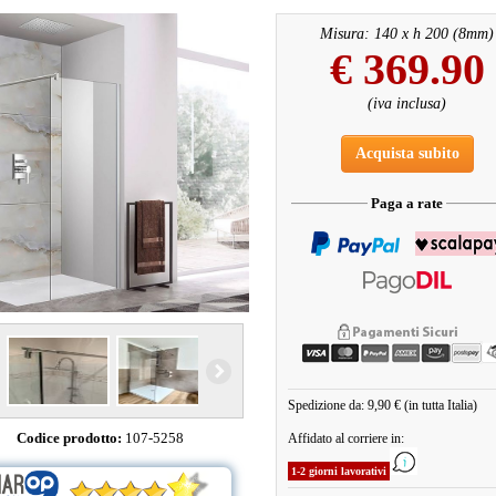
Misura: 140 x h 200 (8mm)
€
369.90
(iva inclusa)
Acquista subito
Paga a rate
Spedizione da: 9,90 € (in tutta Italia)
Codice prodotto:
107-5258
Affidato al corriere in:
1-2 giorni lavorativi