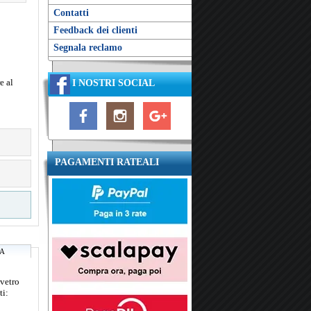
Contatti
Feedback dei clienti
Segnala reclamo
e al
I NOSTRI SOCIAL
PAGAMENTI RATEALI
RA
vetro
ti: