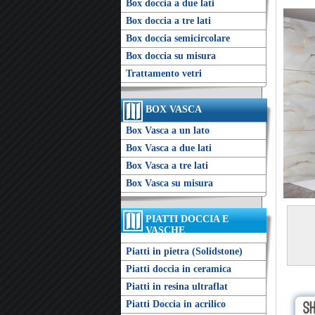
Box doccia a due lati
Box doccia a tre lati
Box doccia semicircolare
Box doccia su misura
Trattamento vetri
BOX VASCA
Box Vasca a un lato
Box Vasca a due lati
Box Vasca a tre lati
Box Vasca su misura
PIATTI DOCCIA E
VASCHE
Piatti in pietra (Solidstone)
Piatti doccia in ceramica
Piatti in resina ultraflat
Piatti Doccia in acrilico