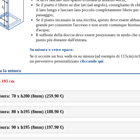
Se il piatto è libero su due lati (ad angolo), consigliamo di ch
il lato lungo e lasciare lato piccolo completamente libero per 
passaggio;
Se il piatto incassato in una nicchia, questo deve essere abba
grande per consentire l'accesso e non avere comunque fuorius
d'acqua;
Il soffione della doccia deve essere posizionato in modo che s
punto più distante dall'entrata.
Su misura o vetro opaco:
Se ti occorre un box walk-in su misura (ad esempio di 115cm) ric
un preventivo personalizzato
cliccando qui
.
a la misura
a 195 cm
sura: 70 x h200 (8mm) (
259.90 €
)
sura: 80 x h195 (8mm) (
188.90 €
)
sura: 90 x h195 (8mm) (
197.90 €
)