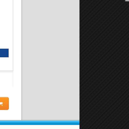
Piatto Doccia in Pietra Marmoresina SOLIDSTONE H 2,8cm -
A partire da:
149.90 €
Seleziona prodotto
Scheda prodotto