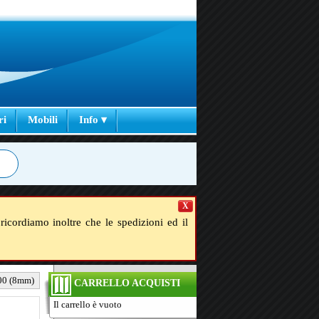
ri
Mobili
Info ▾
X
ricordiamo inoltre che le spedizioni ed il
200 (8mm)
CARRELLO ACQUISTI
Il carrello è vuoto