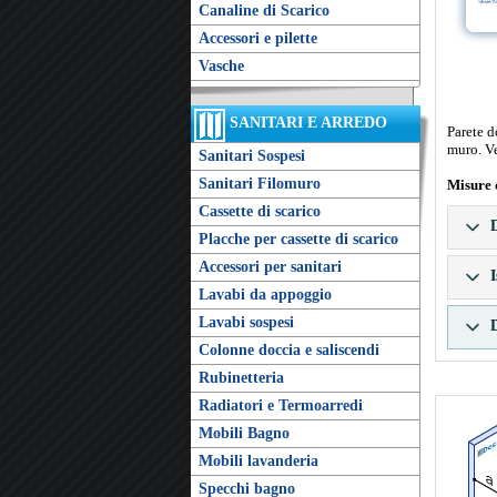
Canaline di Scarico
Accessori e pilette
Vasche
SANITARI E ARREDO
Parete d
muro. Ve
Sanitari Sospesi
Sanitari Filomuro
Misure 
Cassette di scarico
D
Placche per cassette di scarico
Accessori per sanitari
I
Lavabi da appoggio
Lavabi sospesi
D
Colonne doccia e saliscendi
Rubinetteria
Radiatori e Termoarredi
Mobili Bagno
Mobili lavanderia
Specchi bagno