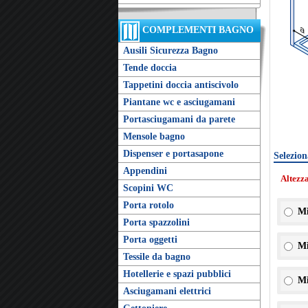
COMPLEMENTI BAGNO
Ausili Sicurezza Bagno
Tende doccia
Tappetini doccia antiscivolo
Piantane wc e asciugamani
Portasciugamani da parete
Mensole bagno
Dispenser e portasapone
Selezion
Appendini
Altezz
Scopini WC
Porta rotolo
Mi
Porta spazzolini
Porta oggetti
Mi
Tessile da bagno
Hotellerie e spazi pubblici
Mi
Asciugamani elettrici