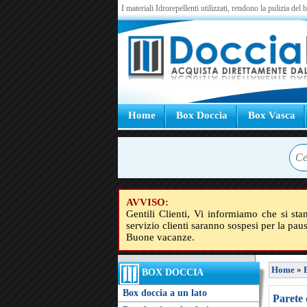
I materiali Idrorepellenti utilizzati, rendono la pulizia del
Home
Box Doccia
Box Vasca
AVVISO:
Gentili Clienti, Vi informiamo che si sta
servizio clienti saranno sospesi per la pau
Buone vacanze.
Home
»
BOX DOCCIA
Box doccia a un lato
Parete 