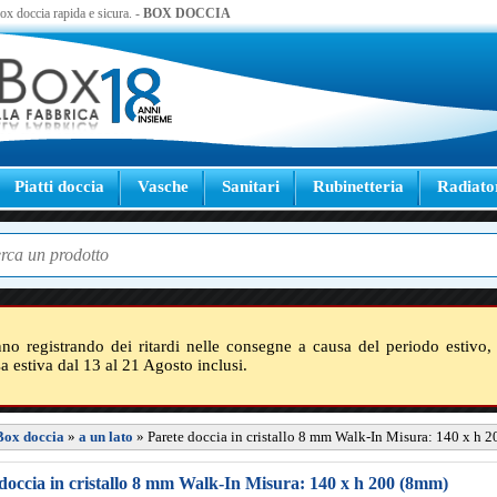
 box doccia rapida e sicura. -
BOX DOCCIA
Piatti doccia
Vasche
Sanitari
Rubinetteria
Radiato
nno registrando dei ritardi nelle consegne a causa del periodo estivo, 
sa estiva dal 13 al 21 Agosto inclusi.
Box doccia
»
a un lato
»
Parete doccia in cristallo 8 mm Walk-In Misura: 140 x h 
doccia in cristallo 8 mm Walk-In Misura: 140 x h 200 (8mm)