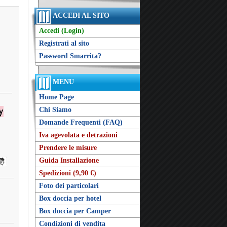
ACCEDI AL SITO
Accedi (Login)
Registrati al sito
Password Smarrita?
MENU
Home Page
Chi Siamo
Domande Frequenti (FAQ)
Iva agevolata e detrazioni
Prendere le misure
Guida Installazione
Spedizioni (9,90 €)
Foto dei particolari
Box doccia per hotel
Box doccia per Camper
Condizioni di vendita