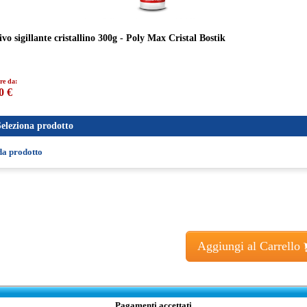
vo sigillante cristallino 300g - Poly Max Cristal Bostik
re da:
0 €
Seleziona prodotto
da prodotto
Aggiungi al Carrello
Pagamenti accettati