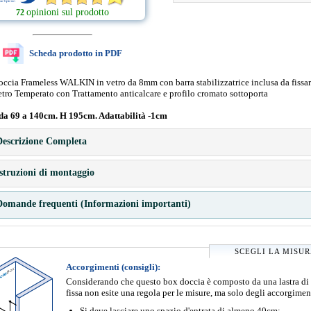
opinioni sul prodotto
72
Scheda prodotto in PDF
occia Frameless WALKIN in vetro da 8mm con barra stabilizzatrice inclusa da fissar
tro Temperato con Trattamento anticalcare e profilo cromato sottoporta
da 69 a 140cm. H 195cm. Adattabilità -1cm
escrizione Completa
struzioni di montaggio
omande frequenti (Informazioni importanti)
SCEGLI LA MISU
Accorgimenti (consigli):
Considerando che questo box doccia è composto da una lastra di 
fissa non esite una regola per le misure, ma solo degli accorgimen
Si deve lasciare uno spazio d'entrata di almeno 40cm;