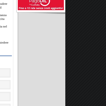
iudere
il
stanza
cita
ia nel
hiedere