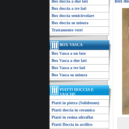
Box doc
Box doccia a due lati
Box doccia a tre lati
Box doccia semicircolare
Box doccia su misura
Trattamento vetri
BOX VASCA
Box Vasca a un lato
Box Vasca a due lati
Box Vasca a tre lati
Box Vasca su misura
PIATTI DOCCIA E
VASCHE
Piatti in pietra (Solidstone)
Piatti doccia in ceramica
Piatti in resina ultraflat
Piatti Doccia in acrilico