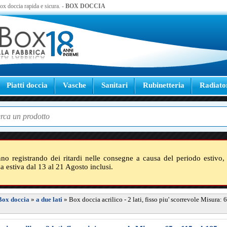
 box doccia rapida e sicura. -
BOX DOCCIA
Piatti doccia
Vasche
Sanitari
Rubinetteria
Radiato
nno registrando dei ritardi nelle consegne a causa del periodo estivo, 
sa estiva dal 13 al 21 Agosto inclusi.
Box doccia
»
a due lati
»
Box doccia acrilico - 2 lati, fisso piu' scorrevole Misura: 