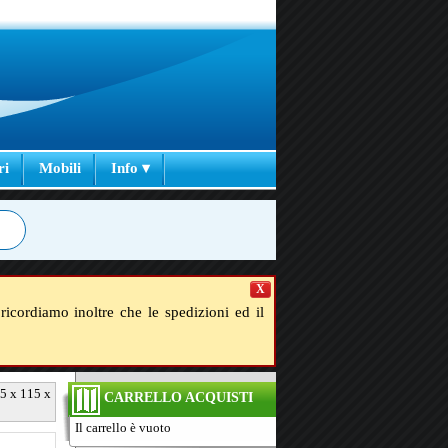
ri
Mobili
Info ▾
X
ricordiamo inoltre che le spedizioni ed il
65 x 115 x
CARRELLO ACQUISTI
Il carrello è vuoto