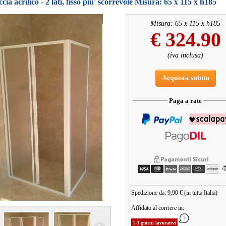
cia acrilico - 2 lati, fisso piu' scorrevole Misura: 65 x 115 x h185
Misura: 65 x 115 x h185
€
324.90
(iva inclusa)
Acquista subito
Paga a rate
Spedizione da: 9,90 € (in tutta Italia)
Affidato al corriere in:
1-3 giorni lavorativi