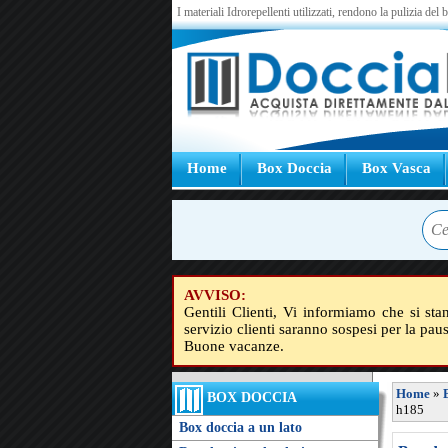
I materiali Idrorepellenti utilizzati, rendono la pulizia del
Home
Box Doccia
Box Vasca
AVVISO:
Gentili Clienti, Vi informiamo che si sta
servizio clienti saranno sospesi per la pau
Buone vacanze.
Home
»
BOX DOCCIA
h185
Box doccia a un lato