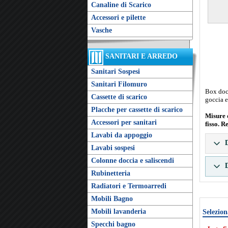
Canaline di Scarico
Accessori e pilette
Vasche
SANITARI E ARREDO
Sanitari Sospesi
Sanitari Filomuro
Box docc
Cassette di scarico
goccia e
Placche per cassette di scarico
Misure 
Accessori per sanitari
fisso. R
Lavabi da appoggio
D
Lavabi sospesi
Colonne doccia e saliscendi
D
Rubinetteria
Radiatori e Termoarredi
Mobili Bagno
Mobili lavanderia
Selezion
Specchi bagno