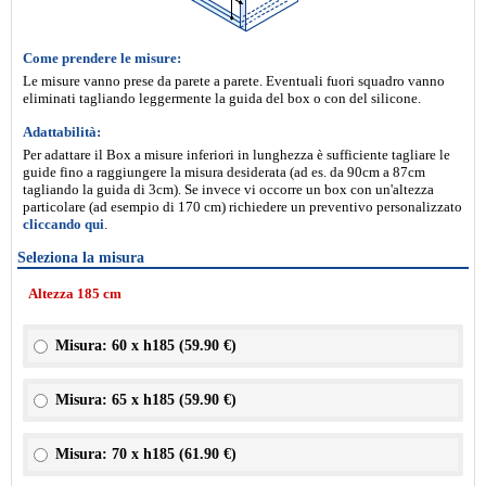
Come prendere le misure:
Le misure vanno prese da parete a parete. Eventuali fuori squadro vanno
eliminati tagliando leggermente la guida del box o con del silicone.
Adattabilità:
Per adattare il Box a misure inferiori in lunghezza è sufficiente tagliare le
guide fino a raggiungere la misura desiderata (ad es. da 90cm a 87cm
tagliando la guida di 3cm). Se invece vi occorre un box con un'altezza
particolare (ad esempio di 170 cm) richiedere un preventivo personalizzato
cliccando qui
.
Seleziona la misura
Altezza 185 cm
Misura: 60 x h185 (
59.90 €
)
Misura: 65 x h185 (
59.90 €
)
Misura: 70 x h185 (
61.90 €
)