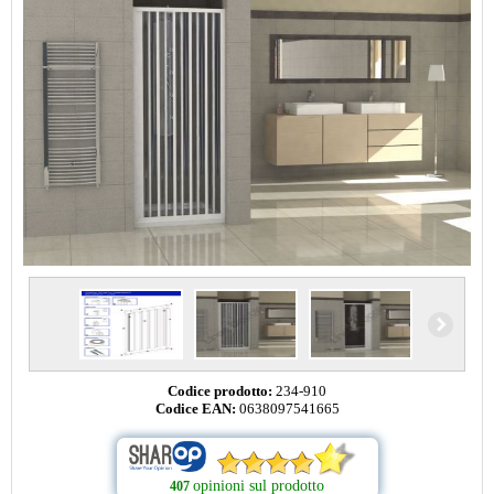
Codice prodotto:
234-910
Codice EAN:
0638097541665
opinioni sul prodotto
407