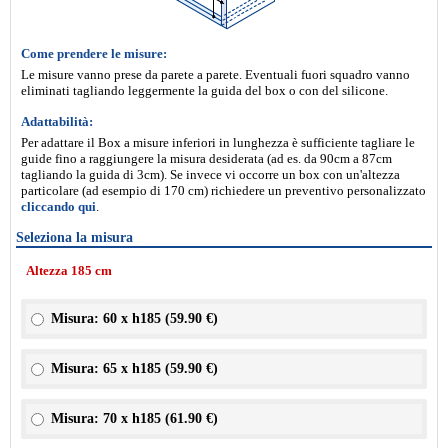
Come prendere le misure:
Le misure vanno prese da parete a parete. Eventuali fuori squadro vanno
eliminati tagliando leggermente la guida del box o con del silicone.
Adattabilità:
Per adattare il Box a misure inferiori in lunghezza è sufficiente tagliare le
guide fino a raggiungere la misura desiderata (ad es. da 90cm a 87cm
tagliando la guida di 3cm). Se invece vi occorre un box con un'altezza
particolare (ad esempio di 170 cm) richiedere un preventivo personalizzato
cliccando qui
.
Seleziona la misura
Altezza 185 cm
Misura: 60 x h185 (
59.90 €
)
Misura: 65 x h185 (
59.90 €
)
Misura: 70 x h185 (
61.90 €
)