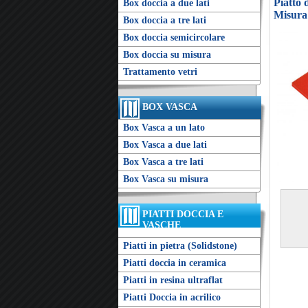
Piatto
Box doccia a due lati
Misura
Box doccia a tre lati
Box doccia semicircolare
Box doccia su misura
Trattamento vetri
BOX VASCA
Box Vasca a un lato
Box Vasca a due lati
Box Vasca a tre lati
Box Vasca su misura
PIATTI DOCCIA E
VASCHE
Piatti in pietra (Solidstone)
Piatti doccia in ceramica
Piatti in resina ultraflat
Piatti Doccia in acrilico