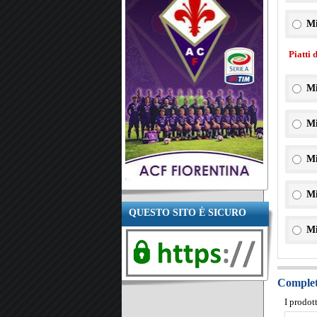
Mi
Piatti 
Mi
Mi
Mi
Mi
QUESTO SITO È SICURO
Mi
Completa
I prodot