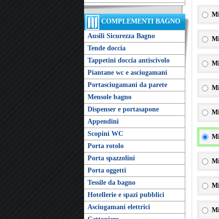
Mi
COMPLEMENTI BAGNO
Ausili Sicurezza Bagno
Mi
Tende doccia
Tappetini doccia antiscivolo
Mi
Piantane wc e asciugamani
Portasciugamani da parete
Mi
Mensole bagno
Dispenser e portasapone
Mi
Appendini
Scopini WC
Mi
Porta rotolo
Porta spazzolini
Mi
Porta oggetti
Tessile da bagno
Mi
Hotellerie e spazi pubblici
Asciugamani elettrici
Mi