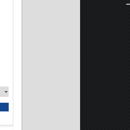
Disco da taglio universale per smerigliatrici angolari - Inox, m
A partire da:
8.90 €
Seleziona prodotto
Scheda prodotto