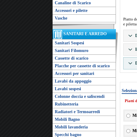
Canaline di Scarico
Accessori e pilette
Vasche
Piatto d
e pilett
SANITARI E ARREDO
D
Sanitari Sospesi
I
Sanitari Filomuro
Cassette di scarico
D
Placche per cassette di scarico
Accessori per sanitari
Lavabi da appoggio
Lavabi sospesi
Selezion
Colonne doccia e saliscendi
Piatti 
Rubinetteria
Radiatori e Termoarredi
Mi
Mobili Bagno
Mobili lavanderia
Mi
Specchi bagno