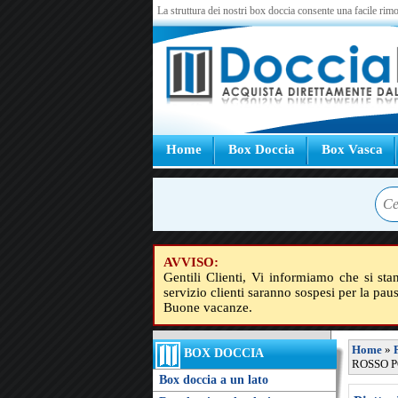
La struttura dei nostri box doccia consente una facile rimo
Home
Box Doccia
Box Vasca
AVVISO:
Gentili Clienti, Vi informiamo che si sta
servizio clienti saranno sospesi per la pau
Buone vacanze.
Home
»
BOX DOCCIA
ROSSO PO
Box doccia a un lato