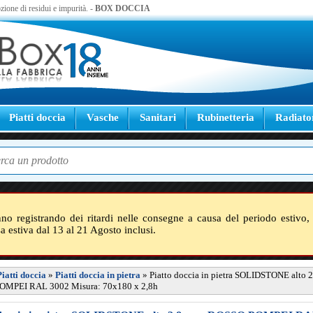
zione di residui e impurità. -
BOX DOCCIA
Piatti doccia
Vasche
Sanitari
Rubinetteria
Radiato
nno registrando dei ritardi nelle consegne a causa del periodo estivo, 
sa estiva dal 13 al 21 Agosto inclusi.
Piatti doccia
»
Piatti doccia in pietra
»
Piatto doccia in pietra SOLIDSTONE alto 2
MPEI RAL 3002 Misura: 70x180 x 2,8h