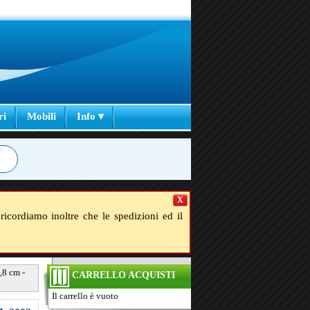
ri
Mobili
Info ▾
X
ricordiamo inoltre che le spedizioni ed il
,8 cm -
CARRELLO ACQUISTI
Il carrello è vuoto