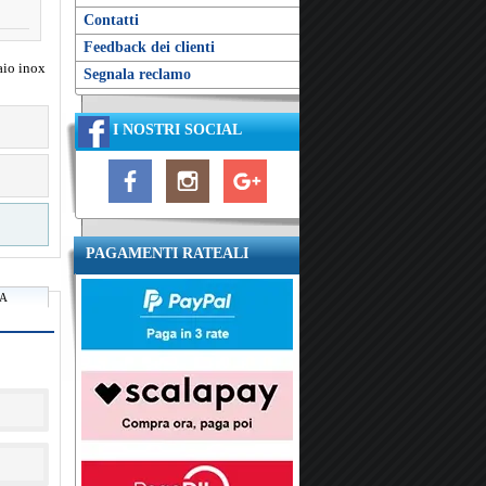
Contatti
Feedback dei clienti
aio inox
Segnala reclamo
I NOSTRI SOCIAL
PAGAMENTI RATEALI
RA