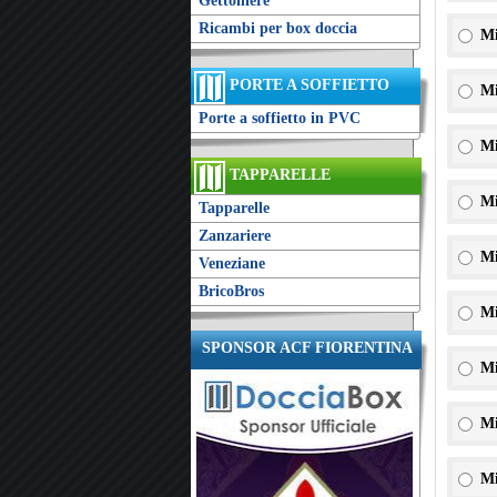
Gettoniere
Ricambi per box doccia
Mi
PORTE A SOFFIETTO
Mi
Porte a soffietto in PVC
Mi
TAPPARELLE
Mi
Tapparelle
Zanzariere
Mi
Veneziane
BricoBros
Mi
SPONSOR ACF FIORENTINA
Mi
Mi
Mi