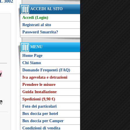
L 3002
ACCEDI AL SITO
Accedi (Login)
Registrati al sito
Password Smarrita?
MENU
Home Page
Chi Siamo
Domande Frequenti (FAQ)
Iva agevolata e detrazioni
Prendere le misure
Guida Installazione
Spedizioni (9,90 €)
Foto dei particolari
Box doccia per hotel
Box doccia per Camper
Condizioni di vendita