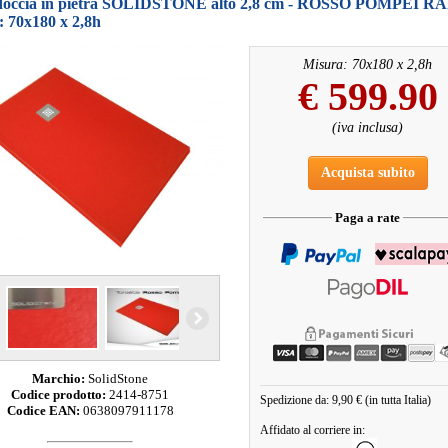
 doccia in pietra SOLIDSTONE alto 2,8 cm - ROSSO POMPEI RA
: 70x180 x 2,8h
Misura: 70x180 x 2,8h
€
599.90
(iva inclusa)
Acquista subito
Paga a rate
Marchio:
SolidStone
Codice prodotto:
2414-8751
Spedizione da: 9,90 € (in tutta Italia)
Codice EAN:
0638097911178
Affidato al corriere in: