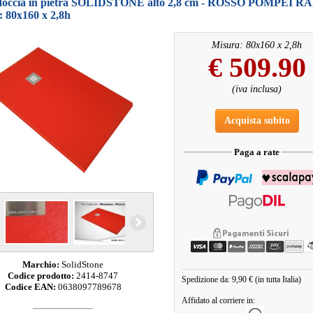
 doccia in pietra SOLIDSTONE alto 2,8 cm - ROSSO POMPEI RA
: 80x160 x 2,8h
Misura: 80x160 x 2,8h
€
509.90
(iva inclusa)
Acquista subito
Paga a rate
Marchio:
SolidStone
Codice prodotto:
2414-8747
Spedizione da: 9,90 € (in tutta Italia)
Codice EAN:
0638097789678
Affidato al corriere in: