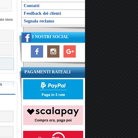
Contatti
Feedback dei clienti
aio inox
Segnala reclamo
I NOSTRI SOCIAL
PAGAMENTI RATEALI
RA