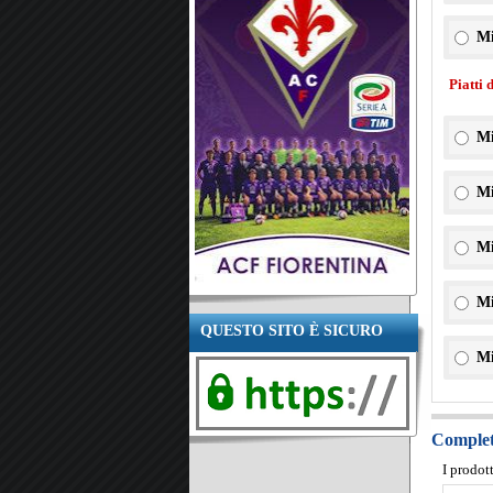
Mi
Piatti 
Mi
Mi
Mi
Mi
QUESTO SITO È SICURO
Mi
Completa
I prodot