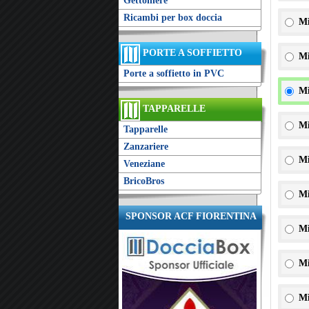
Gettoniere
Ricambi per box doccia
Mi
PORTE A SOFFIETTO
Mi
Porte a soffietto in PVC
Mi
TAPPARELLE
Mi
Tapparelle
Zanzariere
Mi
Veneziane
BricoBros
Mi
SPONSOR ACF FIORENTINA
Mi
Mi
Mi