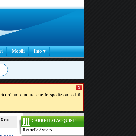
ri
Mobili
Info ▾
X
ricordiamo inoltre che le spedizioni ed il
,8 cm -
CARRELLO ACQUISTI
Il carrello è vuoto