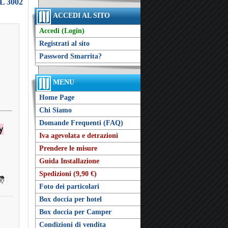
L 3002
ACCEDI AL SITO
Accedi (Login)
Registrati al sito
Password Smarrita?
MENU
Home Page
Chi Siamo
Domande Frequenti (FAQ)
Iva agevolata e detrazioni
Prendere le misure
Guida Installazione
Spedizioni (9,90 €)
Foto dei particolari
Box doccia per hotel
Box doccia per Camper
Condizioni di vendita