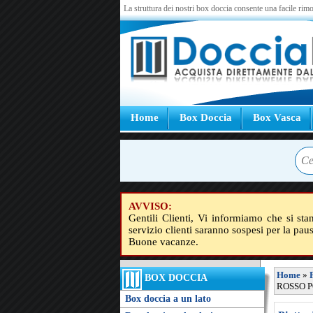
La struttura dei nostri box doccia consente una facile rimo
Home
Box Doccia
Box Vasca
AVVISO:
Gentili Clienti, Vi informiamo che si sta
servizio clienti saranno sospesi per la pau
Buone vacanze.
Home
»
BOX DOCCIA
ROSSO PO
Box doccia a un lato