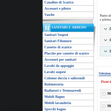
Canaline di Scarico
Accessori e pilette
Vasche
Piatto d
e pilett
SANITARI E ARREDO
D
Sanitari Sospesi
I
Sanitari Filomuro
Cassette di scarico
D
Placche per cassette di scarico
Accessori per sanitari
Lavabi da appoggio
Lavabi sospesi
Selezion
Colonne doccia e saliscendi
Piatti 
Rubinetteria
Radiatori e Termoarredi
Mi
Mobili Bagno
Mobili lavanderia
Mi
Specchi bagno