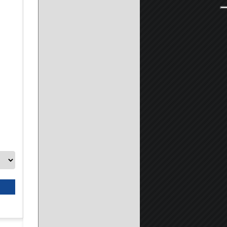
Disco da taglio universale per smerigliatrici angolari - Inox, m
A partire da:
8.90 €
Seleziona prodotto
Scheda prodotto