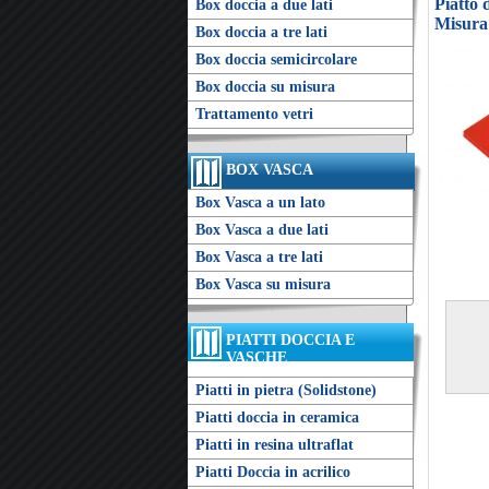
Piatto
Box doccia a due lati
Misura
Box doccia a tre lati
Box doccia semicircolare
Box doccia su misura
Trattamento vetri
BOX VASCA
Box Vasca a un lato
Box Vasca a due lati
Box Vasca a tre lati
Box Vasca su misura
PIATTI DOCCIA E
VASCHE
Piatti in pietra (Solidstone)
Piatti doccia in ceramica
Piatti in resina ultraflat
Piatti Doccia in acrilico