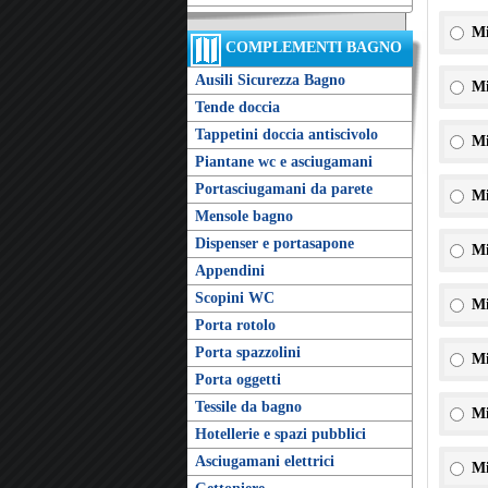
Mi
COMPLEMENTI BAGNO
Ausili Sicurezza Bagno
Mi
Tende doccia
Tappetini doccia antiscivolo
Mi
Piantane wc e asciugamani
Portasciugamani da parete
Mi
Mensole bagno
Dispenser e portasapone
Mi
Appendini
Scopini WC
Mi
Porta rotolo
Porta spazzolini
Mi
Porta oggetti
Tessile da bagno
Mi
Hotellerie e spazi pubblici
Asciugamani elettrici
Mi