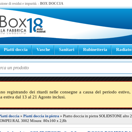
zione di residui e impurità. -
BOX DOCCIA
Piatti doccia
Vasche
Sanitari
Rubinetteria
Radiato
nno registrando dei ritardi nelle consegne a causa del periodo estivo, 
sa estiva dal 13 al 21 Agosto inclusi.
Piatti doccia
»
Piatti doccia in pietra
»
Piatto doccia in pietra SOLIDSTONE alto 2
MPEI RAL 3002 Misura: 80x160 x 2,8h